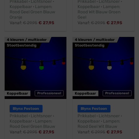
Prikkabel · Lichtsnoer ·
Prikkabel · Lichtsnoer ·
Koppelbaar · Lampen:
Koppelbaar · Lampen:
Rood Geel Groen Blauw
Rood Wit Blauw Groen
Oranje
Geel
Vanaf:
€
29,95
€
27,95
Vanaf:
€
29,95
€
27,95
4 kleuren / multicolor
4 kleuren / multicolor
Stootbestendig
Stootbestendig
Koppelbaar
Professioneel
Koppelbaar
Professioneel
Blynx Festoon
Blynx Festoon
Prikkabel · Lichtsnoer ·
Prikkabel · Lichtsnoer ·
Koppelbaar · Lampen:
Koppelbaar · Lampen:
Rood Geel Groen Blauw
Rood Geel Wit Blauw
Vanaf:
€
29,95
€
27,95
Vanaf:
€
29,95
€
27,95