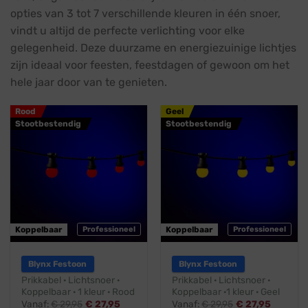
opties van 3 tot 7 verschillende kleuren in één snoer,
vindt u altijd de perfecte verlichting voor elke
gelegenheid. Deze duurzame en energiezuinige lichtjes
zijn ideaal voor feesten, feestdagen of gewoon om het
hele jaar door van te genieten.
Rood
Geel
Stootbestendig
Stootbestendig
Koppelbaar
Professioneel
Koppelbaar
Professioneel
Blynx Festoon
Blynx Festoon
Prikkabel · Lichtsnoer ·
Prikkabel · Lichtsnoer ·
Koppelbaar · 1 kleur · Rood
Koppelbaar ·1 kleur · Geel
Vanaf:
€
29,95
€
27,95
Vanaf:
€
29,95
€
27,95