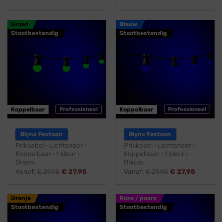
Groen
Blauw
Stootbestendig
Stootbestendig
Koppelbaar
Professioneel
Koppelbaar
Professioneel
Blynx Festoon
Blynx Festoon
Prikkabel · Lichtsnoer ·
Prikkabel · Lichtsnoer ·
Koppelbaar · 1 kleur ·
Koppelbaar · 1 kleur ·
Groen
Blauw
Vanaf:
€
29,95
€
27,95
Vanaf:
€
29,95
€
27,95
Oranje
Roze / paars
Stootbestendig
Stootbestendig