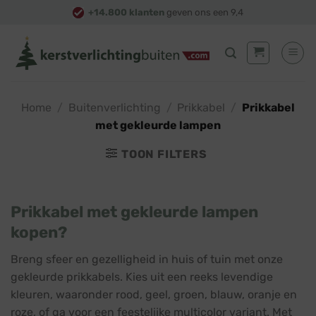
Skip
+14.800 klanten
geven ons een 9,4
to
content
Home
/
Buitenverlichting
/
Prikkabel
/
Prikkabel
met gekleurde lampen
TOON FILTERS
Prikkabel met gekleurde lampen
kopen?
Breng sfeer en gezelligheid in huis of tuin met onze
gekleurde prikkabels. Kies uit een reeks levendige
kleuren, waaronder rood, geel, groen, blauw, oranje en
roze, of ga voor een feestelijke multicolor variant. Met