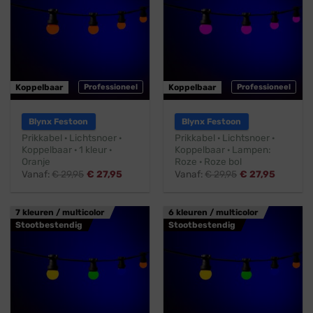
Koppelbaar
Professioneel
Koppelbaar
Professioneel
Blynx Festoon
Blynx Festoon
Prikkabel · Lichtsnoer ·
Prikkabel · Lichtsnoer ·
Koppelbaar · 1 kleur ·
Koppelbaar · Lampen:
Oranje
Roze · Roze bol
Vanaf:
€
29,95
€
27,95
Vanaf:
€
29,95
€
27,95
7 kleuren / multicolor
6 kleuren / multicolor
Stootbestendig
Stootbestendig