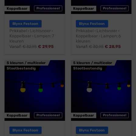
Koppelbaar
Professioneel
Koppelbaar
Professioneel
Blynx Festoon
Blynx Festoon
Prikkabel · Lichtsnoer ·
Prikkabel · Lichtsnoer ·
Koppelbaar · Lampen: 7
Koppelbaar · Lampen: 6
kleuren
kleuren
Vanaf:
€
32,95
€
29,95
Vanaf:
€
30,95
€
28,95
5 kleuren / multicolor
5 kleuren / multicolor
Stootbestendig
Stootbestendig
Koppelbaar
Professioneel
Koppelbaar
Professioneel
Blynx Festoon
Blynx Festoon