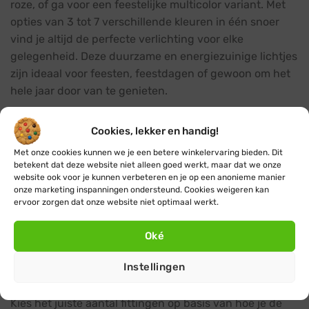
roze, of ga voor een feestelijke multicolor variant. Met
opties van 3 tot 7 verschillende kleuren in één snoer
vind je altijd de perfecte verlichting voor elke
gelegenheid. Deze duurzame en energiezuinige lichtjes
zijn ideaal voor feesten, feestdagen of gewoon om het
hele jaar door van te genieten.
Lengtes en aantallen lampjes
Cookies, lekker en handig!
De gekleurde prikkabels zijn verkrijgbaar in lengtes van
Met onze cookies kunnen we je een betere winkelervaring bieden. Dit
5 en 10 meter, met respectievelijk 5, 10 of 15 lampjes
betekent dat deze website niet alleen goed werkt, maar dat we onze
website ook voor je kunnen verbeteren en je op een anonieme manier
(5m) en 10, 20 of 30 lampjes (10m). De lampjes hebben
onze marketing inspanningen ondersteund. Cookies weigeren kan
een onderlinge afstand van 33cm, 50cm of 1m. Dankzij
ervoor zorgen dat onze website niet optimaal werkt.
het koppelbare systeem kun je meerdere snoeren
eenvoudig met elkaar verbinden om grotere
Oké
oppervlaktes te verlichten.
Instellingen
Het juiste aantal fittingen kiezen
Kies het juiste aantal fittingen op basis van hoe je de