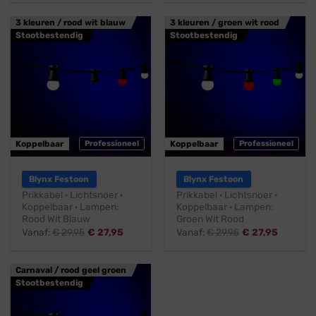
3 kleuren / rood wit blauw
3 kleuren / groen wit rood
Stootbestendig
Stootbestendig
Koppelbaar
Professioneel
Koppelbaar
Professioneel
Blynx Festoon
Blynx Festoon
Prikkabel · Lichtsnoer ·
Prikkabel · Lichtsnoer ·
Koppelbaar · Lampen:
Koppelbaar · Lampen:
Rood Wit Blauw
Groen Wit Rood
Vanaf:
€
29,95
€
27,95
Vanaf:
€
29,95
€
27,95
Carnaval / rood geel groen
Stootbestendig