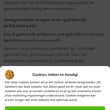
afstand naar het dichtstbijzijnde stopcontact, en
gebruik indien nodig een
verlengsnoer
.
Veelgestelde vragen over gekleurde
prikkabel sets
Kan ik gekleurde prikkabels ook gebruiken voor mijn
bedrijfsfeest of evenement?
Jazeker! Onze gekleurde prikkabels zijn uitermate
geschikt voor professioneel gebruik. Door het
koppelbare systeem kun je moeiteloos grote
oppervlaktes voorzien van sfeervolle, kleurrijke
verlichting.
Cookies, lekker en handig!
Met onze cookies kunnen we je een betere winkelervaring bieden. Dit
Zijn de gekleurde lampjes in de prikkabels te
betekent dat deze website niet alleen goed werkt, maar dat we onze
vervangen?
website ook voor je kunnen verbeteren en je op een anonieme manier
onze marketing inspanningen ondersteund. Cookies weigeren kan
Ja, alle prikkabels hebben E27 fittingen, dus je kunt de
ervoor zorgen dat onze website niet optimaal werkt.
lampjes indien nodig eenvoudig zelf vervangen. Bij ons