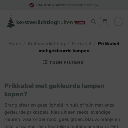
Skip
+14.800 klanten
geven ons een 9,4
to
content
Home
/
Buitenverlichting
/
Prikkabel
/
Prikkabel
met gekleurde lampen
TOON FILTERS
Prikkabel met gekleurde lampen
kopen?
Breng sfeer en gezelligheid in huis of tuin met onze
gekleurde prikkabels. Kies uit een reeks levendige
kleuren, waaronder rood, geel, groen, blauw, oranje en
roze, of ga voor een feestelijke multicolor variant. Met