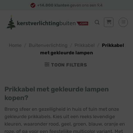
Skip
+14.800 klanten
geven ons een 9,4
to
content
Home
/
Buitenverlichting
/
Prikkabel
/
Prikkabel
met gekleurde lampen
TOON FILTERS
Prikkabel met gekleurde lampen
kopen?
Breng sfeer en gezelligheid in huis of tuin met onze
gekleurde prikkabels. Kies uit een reeks levendige
kleuren, waaronder rood, geel, groen, blauw, oranje en
roze, of ga voor een feestelijke multicolor variant. Met