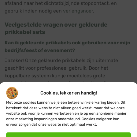
afstand naar het dichtstbijzijnde stopcontact, en
gebruik indien nodig een
verlengsnoer
.
Veelgestelde vragen over gekleurde
prikkabel sets
Kan ik gekleurde prikkabels ook gebruiken voor mijn
bedrijfsfeest of evenement?
Jazeker! Onze gekleurde prikkabels zijn uitermate
geschikt voor professioneel gebruik. Door het
koppelbare systeem kun je moeiteloos grote
oppervlaktes voorzien van sfeervolle, kleurrijke
verlichting.
Cookies, lekker en handig!
Met onze cookies kunnen we je een betere winkelervaring bieden. Dit
Zijn de gekleurde lampjes in de prikkabels te
betekent dat deze website niet alleen goed werkt, maar dat we onze
vervangen?
website ook voor je kunnen verbeteren en je op een anonieme manier
onze marketing inspanningen ondersteund. Cookies weigeren kan
Ja, alle prikkabels hebben E27 fittingen, dus je kunt de
ervoor zorgen dat onze website niet optimaal werkt.
lampjes indien nodig eenvoudig zelf vervangen. Bij ons