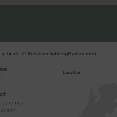
je bij de #1
KerstverlichtingBuiten.com
ons
Locatie
s
ct
t opnemen
stijden