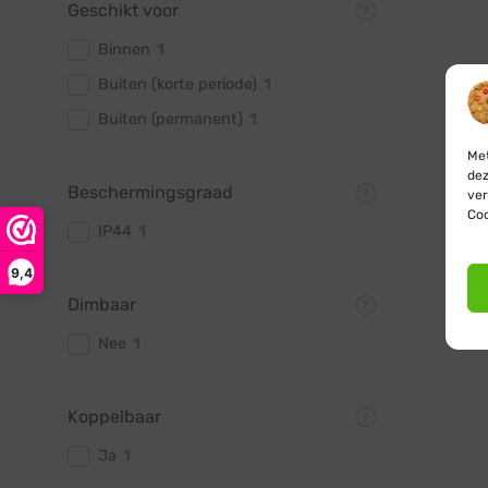
Geschikt voor
Binnen
1
Buiten (korte periode)
1
Buiten (permanent)
1
Met
dez
Beschermingsgraad
ver
Coo
IP44
1
9,4
Dimbaar
Nee
1
Koppelbaar
Ja
1