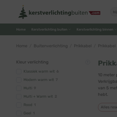
Skip
to
Zoe
naar
content
Home
Kerstverlichting buiten
Kerstverlichting binnen
Home
/
Buitenverlichting
/
Prikkabel
/
Prikkabel
Prikk
Kleur verlichting
Klassiek warm wit
6
10 meter 
Modern warm wit
7
Verkrijgb
van 5 met
Multi
9
hebt.
Multi + Warm wit
2
Rood
1
Alles res
Geel
1