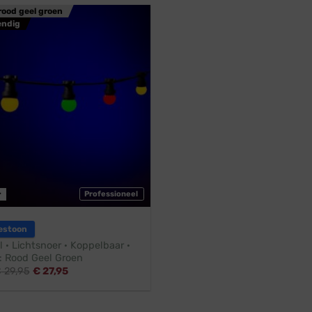
rood geel groen
endig
r
Professioneel
estoon
l · Lichtsnoer · Koppelbaar ·
 Rood Geel Groen
€
29,95
€
27,95