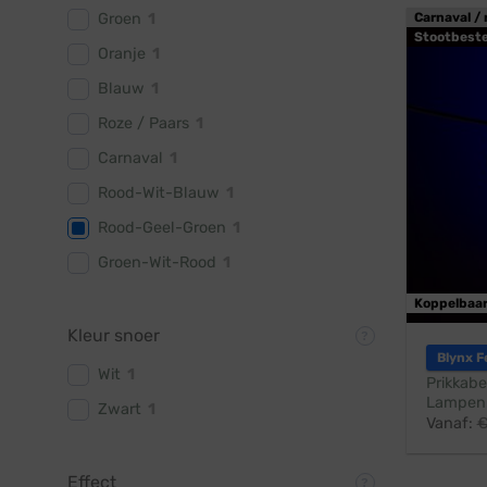
Groen
1
Carnaval / 
Stootbest
Oranje
1
Blauw
1
Roze / Paars
1
Carnaval
1
Rood-Wit-Blauw
1
Rood-Geel-Groen
1
Groen-Wit-Rood
1
Koppelbaa
Kleur snoer
Blynx F
Wit
1
Prikkabe
Lampen:
Zwart
1
Vanaf:
Effect