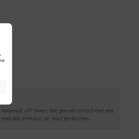
n
nd.
et helemaal uit? Neem dan gerust
contact
met ons
t met alle
prikkabel op maat
producten.