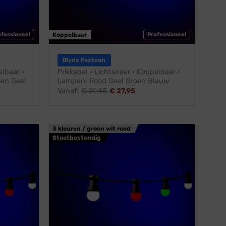
ofessioneel
Koppelbaar
Professioneel
Blynx Festoon
elbaar ·
Prikkabel · Lichtsnoer · Koppelbaar ·
en Geel
Lampen: Rood Geel Groen Blauw
Vanaf:
€
29,95
€
27,95
3 kleuren / groen wit rood
Stootbestendig