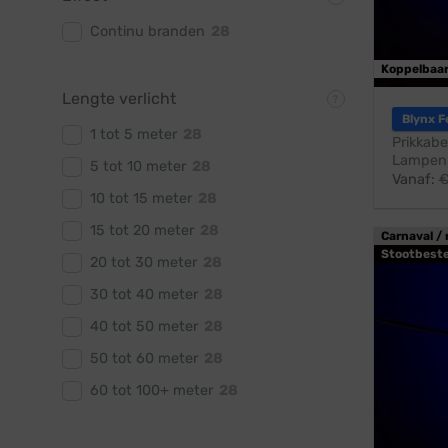
Continu branden
28
Koppelbaa
Lengte verlicht
Blynx F
1 tot 5 meter
28
Prikkabe
Lampen:
5 tot 10 meter
28
Vanaf:
10 tot 15 meter
28
15 tot 20 meter
28
Carnaval / 
Stootbest
20 tot 30 meter
28
30 tot 40 meter
28
40 tot 50 meter
28
50 tot 60 meter
28
60 tot 100+ meter
28