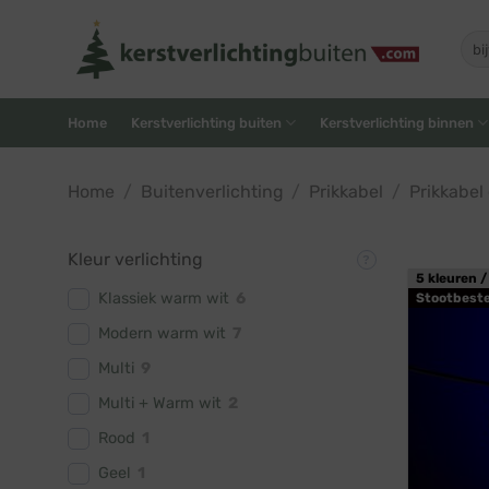
Skip
to
Zoe
naar
content
Home
Kerstverlichting buiten
Kerstverlichting binnen
Home
/
Buitenverlichting
/
Prikkabel
/
Prikkabel
Kleur verlichting
5 kleuren /
Klassiek warm wit
6
Stootbest
Modern warm wit
7
Multi
9
Multi + Warm wit
2
Rood
1
Geel
1