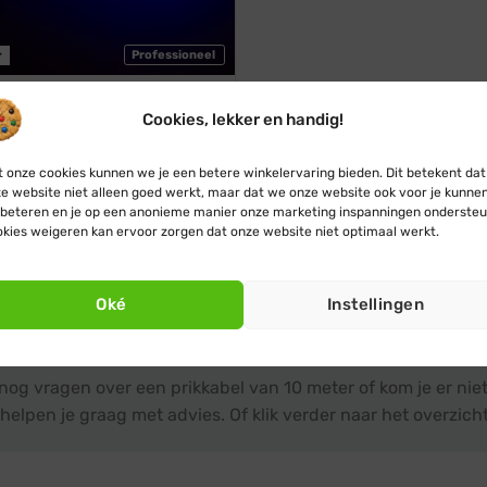
r
Professioneel
estoon
Cookies, lekker en handig!
l · Lichtsnoer · Koppelbaar ·
 Rood Geel Groen
 onze cookies kunnen we je een betere winkelervaring bieden. Dit betekent dat
€
29,95
€
27,95
e website niet alleen goed werkt, maar dat we onze website ook voor je kunne
beteren en je op een anonieme manier onze marketing inspanningen ondersteu
kies weigeren kan ervoor zorgen dat onze website niet optimaal werkt.
1
2
Oké
Instellingen
p nodig?
 nog vragen over een prikkabel van 10 meter of kom je er ni
helpen je graag met advies. Of klik verder naar het overzich