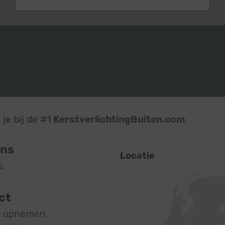
je bij de #1
KerstverlichtingBuiten.com
ons
Locatie
s
ct
t opnemen