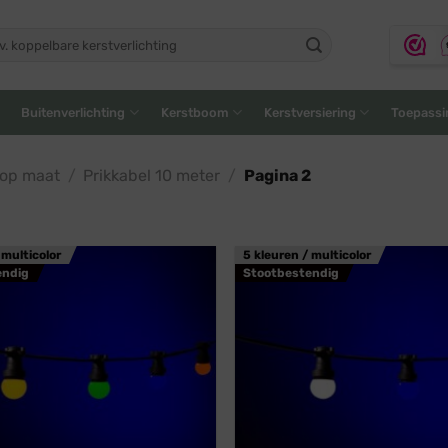
ken
:
Buitenverlichting
Kerstboom
Kerstversiering
Toepassi
 op maat
/
Prikkabel 10 meter
/
Pagina 2
 multicolor
5 kleuren / multicolor
endig
Stootbestendig