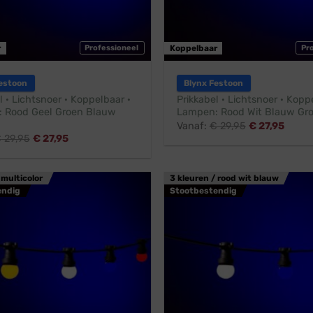
r
Professioneel
Koppelbaar
Pr
estoon
Blynx Festoon
l · Lichtsnoer · Koppelbaar ·
Prikkabel · Lichtsnoer · Kopp
 Rood Geel Groen Blauw
Lampen: Rood Wit Blauw Gro
Vanaf:
€
29,95
€
27,95
€
29,95
€
27,95
 multicolor
3 kleuren / rood wit blauw
endig
Stootbestendig