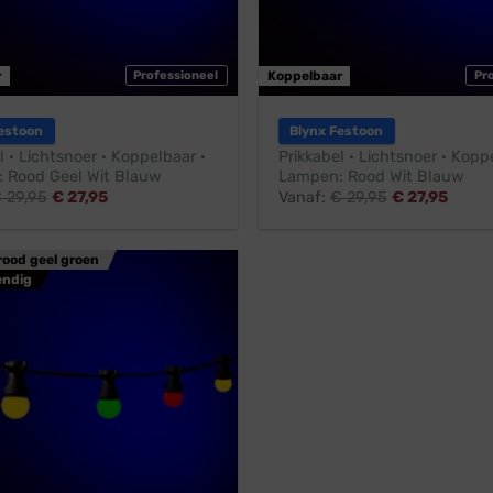
r
Professioneel
Koppelbaar
Pr
estoon
Blynx Festoon
l · Lichtsnoer · Koppelbaar ·
Prikkabel · Lichtsnoer · Kopp
 Rood Geel Wit Blauw
Lampen: Rood Wit Blauw
€
29,95
€
27,95
Vanaf:
€
29,95
€
27,95
rood geel groen
endig