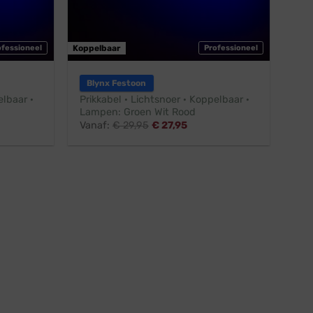
ofessioneel
Koppelbaar
Professioneel
Blynx Festoon
elbaar ·
Prikkabel · Lichtsnoer · Koppelbaar ·
Lampen: Groen Wit Rood
Vanaf:
€
29,95
€
27,95