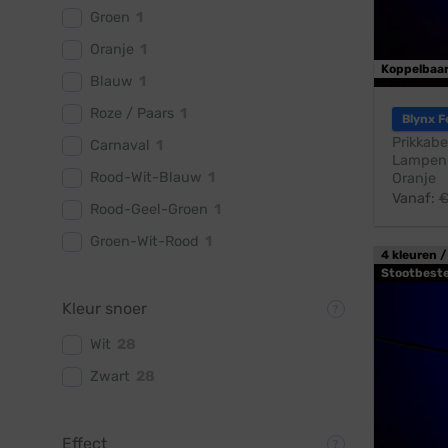
Groen
1
Oranje
1
Koppelbaa
Blauw
1
Roze / Paars
1
Blynx F
Prikkabe
Carnaval
1
Lampen:
Rood-Wit-Blauw
1
Oranje
Vanaf:
Rood-Geel-Groen
1
Groen-Wit-Rood
1
4 kleuren /
Stootbest
Kleur snoer
Wit
28
Zwart
28
Effect