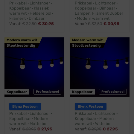
Prikkabel · Lichtsnoer ·
Prikkabel · Lichtsnoer ·
Koppelbaar · Klassiek
Koppelbaar · Dimbaar ·
warm wit · Heldere bol ·
Lampen: Filament Dubbel
Filament · Dimbaar
· Modern warm wit
Vanaf:
€
32,50
€
30,95
Vanaf:
€
32,50
€
30,95
Modern warm wit
Modern warm wit
Stootbestendig
Stootbestendig
Koppelbaar
Professioneel
Koppelbaar
Professioneel
Blynx Festoon
Blynx Festoon
Prikkabel · Lichtsnoer ·
Prikkabel · Lichtsnoer ·
Koppelbaar · Modern
Koppelbaar · Modern
warm wit · Matte bol
warm wit · Witte bol
Vanaf:
€
29,95
€
27,95
Vanaf:
€
29,95
€
27,95