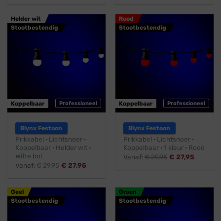
Helder wit
Rood
Stootbestendig
Stootbestendig
Koppelbaar
Professioneel
Koppelbaar
Professioneel
Blynx Festoon
Blynx Festoon
Prikkabel · Lichtsnoer ·
Prikkabel · Lichtsnoer ·
Koppelbaar · Helder wit ·
Koppelbaar · 1 kleur · Rood
Witte bol
Vanaf:
€
29,95
€
27,95
Vanaf:
€
29,95
€
27,95
Geel
Groen
Stootbestendig
Stootbestendig