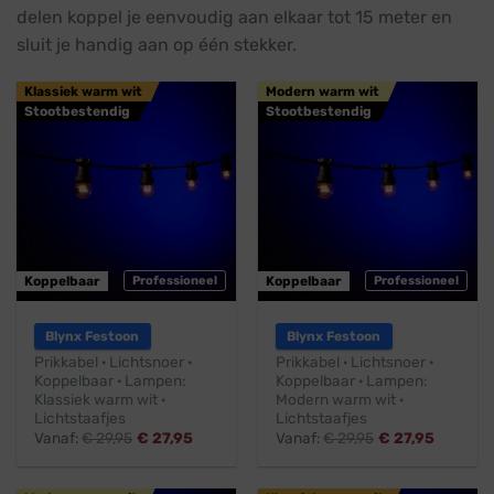
delen koppel je eenvoudig aan elkaar tot 15 meter en
sluit je handig aan op één stekker.
Klassiek warm wit
Modern warm wit
Stootbestendig
Stootbestendig
Koppelbaar
Professioneel
Koppelbaar
Professioneel
Blynx Festoon
Blynx Festoon
Prikkabel · Lichtsnoer ·
Prikkabel · Lichtsnoer ·
Koppelbaar · Lampen:
Koppelbaar · Lampen:
Klassiek warm wit ·
Modern warm wit ·
Lichtstaafjes
Lichtstaafjes
Vanaf:
€
29,95
€
27,95
Vanaf:
€
29,95
€
27,95