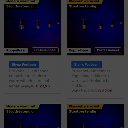
Modern warm wit
Klassiek warm wit
Stootbestendig
Stootbestendig
Koppelbaar
Professioneel
Koppelbaar
Professioneel
Blynx Festoon
Blynx Festoon
Prikkabel · Lichtsnoer ·
Prikkabel · Lichtsnoer ·
Koppelbaar · Modern
Koppelbaar · Klassiek
warm wit · Heldere bol
warm wit · Heldere bol ·
Met lens
Vanaf:
€
29,95
€
27,95
Vanaf:
€
29,95
€
27,95
Modern warm wit
Klassiek warm wit
Stootbestendig
Stootbestendig