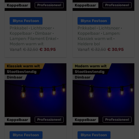
Koppelbaar
Professioneel
Koppelbaar
Professioneel
Blynx Festoon
Blynx Festoon
Prikkabel · Lichtsnoer ·
Prikkabel · Lichtsnoer ·
Koppelbaar · Dimbaar ·
Koppelbaar · Lampen:
Lampen: Filament Enkel ·
Klassiek warm wit ·
Modern warm wit
Heldere bol
Vanaf:
€
32,50
€
30,95
Vanaf:
€
32,50
€
30,95
Klassiek warm wit
Modern warm wit
Stootbestendig
Stootbestendig
Dimbaar
Dimbaar
Koppelbaar
Professioneel
Koppelbaar
Professioneel
Blynx Festoon
Blynx Festoon