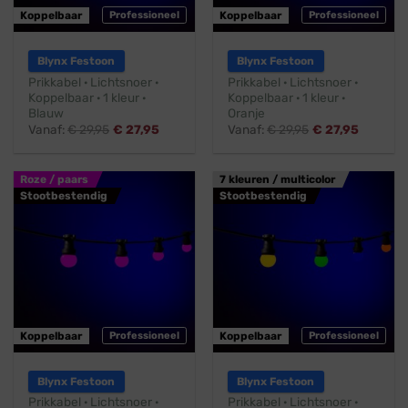
Koppelbaar
Professioneel
Koppelbaar
Professioneel
Blynx Festoon
Blynx Festoon
Prikkabel · Lichtsnoer ·
Prikkabel · Lichtsnoer ·
Koppelbaar · 1 kleur ·
Koppelbaar · 1 kleur ·
Blauw
Oranje
Vanaf:
€
29,95
€
27,95
Vanaf:
€
29,95
€
27,95
Roze / paars
7 kleuren / multicolor
Stootbestendig
Stootbestendig
Koppelbaar
Professioneel
Koppelbaar
Professioneel
Blynx Festoon
Blynx Festoon
Prikkabel · Lichtsnoer ·
Prikkabel · Lichtsnoer ·