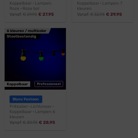
Koppelbaar · Lampen:
Koppelbaar · Lampen: 7
Roze · Roze bol
kleuren
Vanaf:
€
29,95
€
27,95
Vanaf:
€
32,95
€
29,95
6 kleuren / multicolor
Stootbestendig
Koppelbaar
Professioneel
Blynx Festoon
Prikkabel · Lichtsnoer ·
Koppelbaar · Lampen: 6
kleuren
Vanaf:
€
30,95
€
28,95