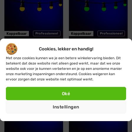
Koppelbaar
Professioneel
Koppelbaar
Professioneel
Blynx Festoon
Blynx Festoon
Cookies, lekker en handig!
Prikkabel · Lichtsnoer ·
Prikkabel · Lichtsnoer ·
Met onze cookies kunnen we je een betere winkelervaring bieden. Dit
Koppelbaar ·1 kleur · Geel
Koppelbaar · 1 kleur ·
betekent dat deze website niet alleen goed werkt, maar dat we onze
Groen
Vanaf:
€
29,95
€
27,95
website ook voor je kunnen verbeteren en je op een anonieme manier
Vanaf:
€
29,95
€
27,95
onze marketing inspanningen ondersteund. Cookies weigeren kan
ervoor zorgen dat onze website niet optimaal werkt.
Blauw
Oranje
Stootbestendig
Stootbestendig
Oké
Instellingen