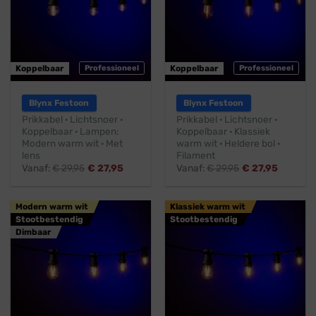
Koppelbaar
Professioneel
Koppelbaar
Professioneel
Blynx Festoon
Blynx Festoon
Prikkabel · Lichtsnoer ·
Prikkabel · Lichtsnoer ·
Koppelbaar · Lampen:
Koppelbaar · Klassiek
Modern warm wit · Met
warm wit · Heldere bol ·
lens
Filament
Vanaf:
€
29,95
€
27,95
Vanaf:
€
29,95
€
27,95
Modern warm wit
Klassiek warm wit
Stootbestendig
Stootbestendig
Dimbaar