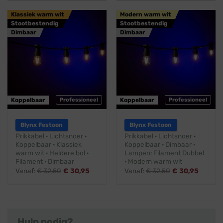
Klassiek warm wit
Modern warm wit
Stootbestendig
Stootbestendig
Dimbaar
Dimbaar
Koppelbaar
Professioneel
Koppelbaar
Professioneel
Blynx Festoon
Blynx Festoon
Prikkabel · Lichtsnoer ·
Prikkabel · Lichtsnoer ·
Koppelbaar · Klassiek
Koppelbaar · Dimbaar ·
warm wit · Heldere bol ·
Lampen: Filament Dubbel
Filament · Dimbaar
· Modern warm wit
Vanaf:
€
32,50
€
30,95
Vanaf:
€
32,50
€
30,95
Hulp nodig?