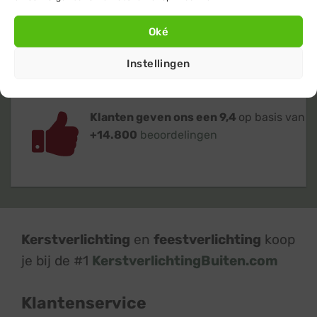
Verzending
binnen 24 uur
op
werkdagen (maandag t/m vrijdag)
Oké
Instellingen
Klanten geven ons een 9,4
op basis van
+14.800
beoordelingen
Kerstverlichting
en
feestverlichting
koop
je bij de #1
KerstverlichtingBuiten.com
Klantenservice