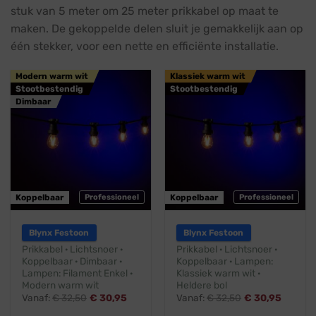
stuk van 5 meter om 25 meter prikkabel op maat te
maken. De gekoppelde delen sluit je gemakkelijk aan op
één stekker, voor een nette en efficiënte installatie.
Modern warm wit
Klassiek warm wit
Stootbestendig
Stootbestendig
Dimbaar
Koppelbaar
Professioneel
Koppelbaar
Professioneel
Blynx Festoon
Blynx Festoon
Prikkabel · Lichtsnoer ·
Prikkabel · Lichtsnoer ·
Koppelbaar · Dimbaar ·
Koppelbaar · Lampen:
Lampen: Filament Enkel ·
Klassiek warm wit ·
Modern warm wit
Heldere bol
Vanaf:
€
32,50
€
30,95
Vanaf:
€
32,50
€
30,95