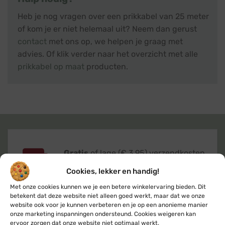
Heb je nog vragen over een prikkabel van 25 meter
of kom je er niet helemaal uit? Neem dan gerust
contact
met ons op, we helpen je graag met
advies. Of klik verder naar het overzicht met alle
prikkabel op maat
producten.
Gratis
of lage (€ 3,95) verzendkosten
voor heel Nederland & België
Cookies, lekker en handig!
Met onze cookies kunnen we je een betere winkelervaring bieden. Dit
betekent dat deze website niet alleen goed werkt, maar dat we onze
website ook voor je kunnen verbeteren en je op een anonieme manier
onze marketing inspanningen ondersteund. Cookies weigeren kan
ervoor zorgen dat onze website niet optimaal werkt.