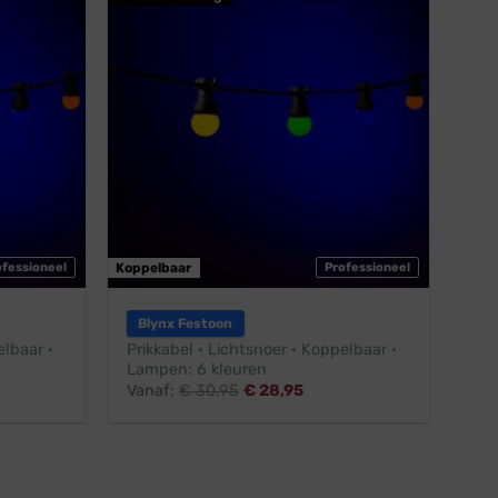
ofessioneel
Koppelbaar
Professioneel
Blynx Festoon
elbaar ·
Prikkabel · Lichtsnoer · Koppelbaar ·
Lampen: 6 kleuren
Vanaf:
€
30,95
€
28,95