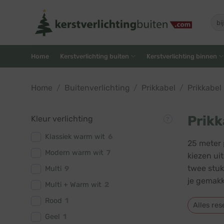
Skip
to
Zoe
naar
content
Home
Kerstverlichting buiten
Kerstverlichting binnen
Home
/
Buitenverlichting
/
Prikkabel
/
Prikkabel
Prikk
Kleur verlichting
Klassiek warm wit
6
25 meter 
Modern warm wit
7
kiezen ui
twee stuk
Multi
9
je gemakke
Multi + Warm wit
2
Rood
1
Alles res
Geel
1