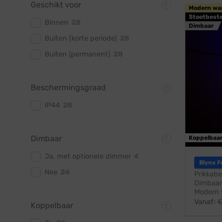
Geschikt voor
Modern wa
Stootbest
Binnen
28
Dimbaar
Buiten (korte periode)
28
Buiten (permanent)
28
Beschermingsgraad
IP44
28
Dimbaar
Koppelbaa
Ja, met optionele dimmer
4
Blynx F
Nee
24
Prikkabe
Dimbaar
Modern 
Vanaf:
Koppelbaar