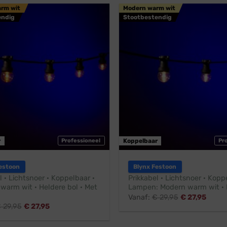
arm wit
Modern warm wit
endig
Stootbestendig
r
Professioneel
Koppelbaar
Pr
estoon
Blynx Festoon
l · Lichtsnoer · Koppelbaar ·
Prikkabel · Lichtsnoer · Kopp
 warm wit · Heldere bol · Met
Lampen: Modern warm wit · 
Vanaf:
€
29,95
€
27,95
€
29,95
€
27,95