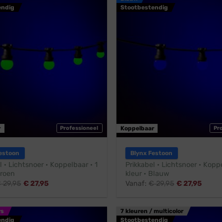
endig
Stootbestendig
r
Professioneel
Koppelbaar
Pr
estoon
Blynx Festoon
l · Lichtsnoer · Koppelbaar · 1
Prikkabel · Lichtsnoer · Koppe
Groen
kleur · Blauw
€
29,95
€
27,95
Vanaf:
€
29,95
€
27,95
rs
7 kleuren / multicolor
endig
Stootbestendig