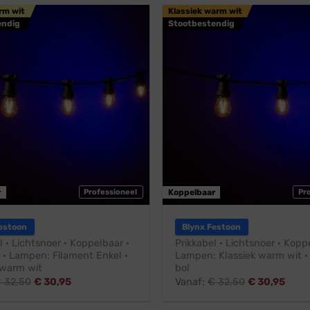
rm wit
Klassiek warm wit
endig
Stootbestendig
r
Professioneel
Koppelbaar
Pr
estoon
Blynx Festoon
l · Lichtsnoer · Koppelbaar ·
Prikkabel · Lichtsnoer · Kopp
 · Lampen: Filament Enkel ·
Lampen: Klassiek warm wit ·
warm wit
bol
€
32,50
€
30,95
Vanaf:
€
32,50
€
30,95