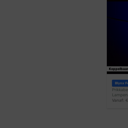
Koppelbaa
Blynx F
Prikkabe
Lampen:
Vanaf: