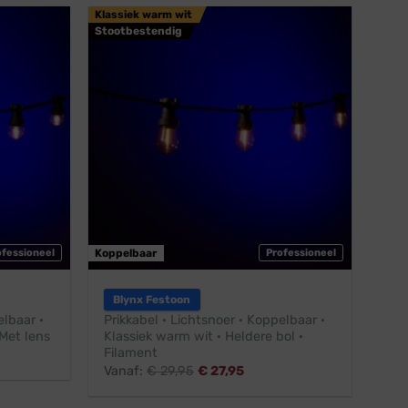
Klassiek warm wit
Stootbestendig
ofessioneel
Koppelbaar
Professioneel
Blynx Festoon
elbaar ·
Prikkabel · Lichtsnoer · Koppelbaar ·
Met lens
Klassiek warm wit · Heldere bol ·
Filament
Vanaf:
€
29,95
€
27,95