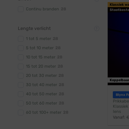
Klassiek w
Continu branden
28
Stootbest
Lengte verlicht
1 tot 5 meter
28
5 tot 10 meter
28
10 tot 15 meter
28
15 tot 20 meter
28
20 tot 30 meter
28
Koppelbaa
30 tot 40 meter
28
40 tot 50 meter
28
Blynx F
Prikkabe
50 tot 60 meter
28
Klassiek
lens
60 tot 100+ meter
28
Vanaf: