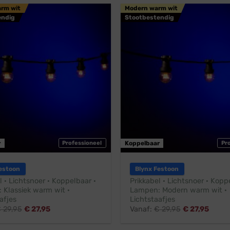
arm wit
Modern warm wit
endig
Stootbestendig
r
Professioneel
Koppelbaar
Pr
estoon
Blynx Festoon
l · Lichtsnoer · Koppelbaar ·
Prikkabel · Lichtsnoer · Kopp
 Klassiek warm wit ·
Lampen: Modern warm wit ·
afjes
Lichtstaafjes
€
29,95
€
27,95
Vanaf:
€
29,95
€
27,95