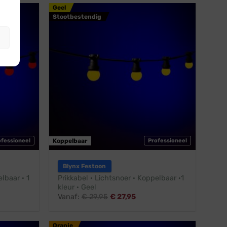
Geel
Stootbestendig
ofessioneel
Koppelbaar
Professioneel
Blynx Festoon
lbaar · 1
Prikkabel · Lichtsnoer · Koppelbaar ·1
kleur · Geel
Vanaf:
€
29,95
€
27,95
Oranje