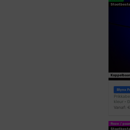
Stootbest
Koppelbaa
Blynx F
Prikkabe
kleur · 
Vanaf:
Roze / paa
Stootbest