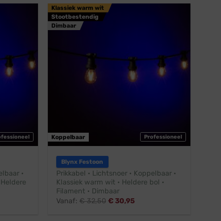
Klassiek warm wit
Stootbestendig
Dimbaar
ofessioneel
Koppelbaar
Professioneel
Blynx Festoon
elbaar ·
Prikkabel · Lichtsnoer · Koppelbaar ·
 Heldere
Klassiek warm wit · Heldere bol ·
Filament · Dimbaar
Vanaf:
€
32,50
€
30,95