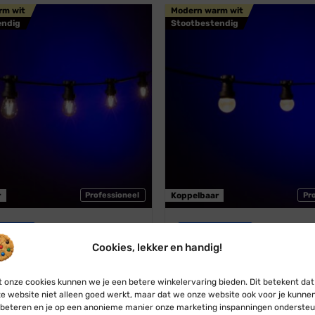
rm wit
Modern warm wit
endig
Stootbestendig
r
Professioneel
Koppelbaar
Pr
estoon
Blynx Festoon
l · Lichtsnoer · Koppelbaar ·
Prikkabel · Lichtsnoer · Kopp
Cookies, lekker en handig!
 · Lampen: Filament Dubbel ·
Modern warm wit · Matte bol
warm wit
Vanaf:
€
29,95
€
27,95
 onze cookies kunnen we je een betere winkelervaring bieden. Dit betekent dat
€
32,50
€
30,95
e website niet alleen goed werkt, maar dat we onze website ook voor je kunne
beteren en je op een anonieme manier onze marketing inspanningen ondersteu