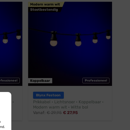
Modern warm wit
Stootbestendig
ofessioneel
Koppelbaar
Professioneel
Blynx Festoon
elbaar ·
Prikkabel · Lichtsnoer · Koppelbaar ·
Modern warm wit · Witte bol
Vanaf:
€
29,95
€
27,95
n
nd.