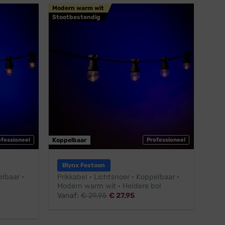
Modern warm wit
Stootbestendig
ofessioneel
Koppelbaar
Professioneel
Blynx Festoon
elbaar ·
Prikkabel · Lichtsnoer · Koppelbaar ·
Modern warm wit · Heldere bol
Vanaf:
€
29,95
€
27,95