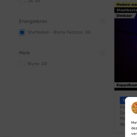
Ja
28
Modern wa
Stootbest
Dimbaar
Energiebron
Startkabel - Blynx Festoon
28
Merk
Blynx
28
Koppelbaa
Blynx F
Prikkabe
Dimbaar
Modern 
Met
Vanaf:
dez
ver