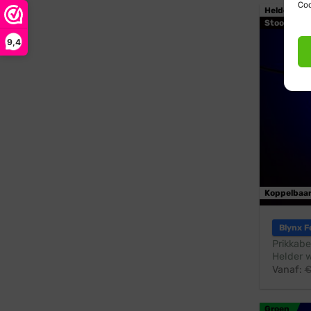
Coo
Helder wit
Stootbest
9,4
Koppelbaa
Blynx F
Prikkabe
Helder w
Vanaf:
Groen