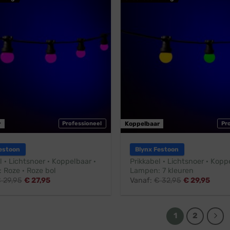
r
Professioneel
Koppelbaar
Pr
estoon
Blynx Festoon
l · Lichtsnoer · Koppelbaar ·
Prikkabel · Lichtsnoer · Kopp
 Roze · Roze bol
Lampen: 7 kleuren
€
29,95
€
27,95
Vanaf:
€
32,95
€
29,95
1
2