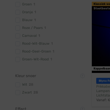
Groen
1
Klassiek w
Stootbest
Oranje
1
Blauw
1
Roze / Paars
1
Carnaval
1
Rood-Wit-Blauw
1
Rood-Geel-Groen
1
Groen-Wit-Rood
1
Koppelbaa
Kleur snoer
Blynx F
Wit
28
Prikkabe
Lampen:
Zwart
28
Lichtsta
Vanaf:
Effect