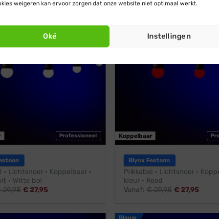
kies weigeren kan ervoor zorgen dat onze website niet optimaal werkt.
Rood
endig
Stootbestendig
Oké
Instellingen
r
Professioneel
Koppelbaar
Pr
estoon
Blynx Festoon
l · Lichtsnoer · Koppelbaar ·
Prikkabel · Lichtsnoer · Koppe
it · Witte bol
kleur · Rood
€
29,95
€
27,95
Vanaf:
€
29,95
€
27,95
Blauw