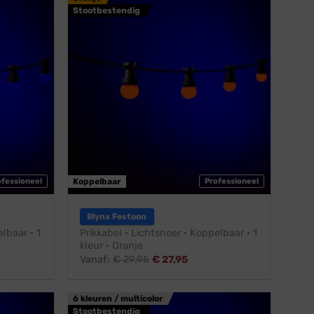
Stootbestendig
ofessioneel
Koppelbaar
Professioneel
Blynx Festoon
lbaar · 1
Prikkabel · Lichtsnoer · Koppelbaar · 1
kleur · Oranje
Vanaf:
€
29,95
€
27,95
6 kleuren / multicolor
Stootbestendig