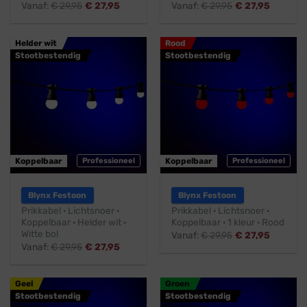
Vanaf:
€
29,95
€
27,95
Vanaf:
€
29,95
€
27,95
Helder wit
Rood
Stootbestendig
Stootbestendig
Koppelbaar
Professioneel
Koppelbaar
Professioneel
Blynx Festoon
Blynx Festoon
Prikkabel · Lichtsnoer ·
Prikkabel · Lichtsnoer ·
Koppelbaar · Helder wit ·
Koppelbaar · 1 kleur · Rood
Witte bol
Vanaf:
€
29,95
€
27,95
Vanaf:
€
29,95
€
27,95
Geel
Groen
Stootbestendig
Stootbestendig