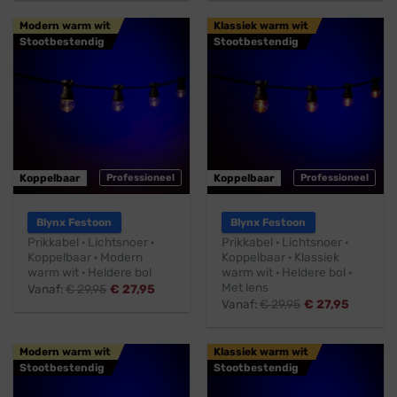
Modern warm wit
Klassiek warm wit
Stootbestendig
Stootbestendig
Koppelbaar
Professioneel
Koppelbaar
Professioneel
Blynx Festoon
Blynx Festoon
Prikkabel · Lichtsnoer ·
Prikkabel · Lichtsnoer ·
Koppelbaar · Modern
Koppelbaar · Klassiek
warm wit · Heldere bol
warm wit · Heldere bol ·
Met lens
Vanaf:
€
29,95
€
27,95
Vanaf:
€
29,95
€
27,95
Modern warm wit
Klassiek warm wit
Stootbestendig
Stootbestendig