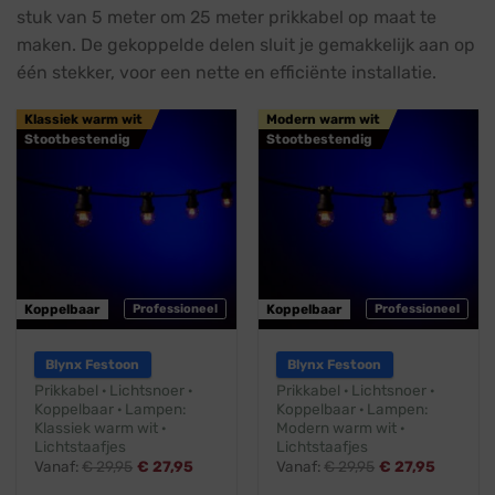
stuk van 5 meter om 25 meter prikkabel op maat te
maken. De gekoppelde delen sluit je gemakkelijk aan op
één stekker, voor een nette en efficiënte installatie.
Klassiek warm wit
Modern warm wit
Stootbestendig
Stootbestendig
Koppelbaar
Professioneel
Koppelbaar
Professioneel
Blynx Festoon
Blynx Festoon
Prikkabel · Lichtsnoer ·
Prikkabel · Lichtsnoer ·
Koppelbaar · Lampen:
Koppelbaar · Lampen:
Klassiek warm wit ·
Modern warm wit ·
Lichtstaafjes
Lichtstaafjes
Vanaf:
€
29,95
€
27,95
Vanaf:
€
29,95
€
27,95