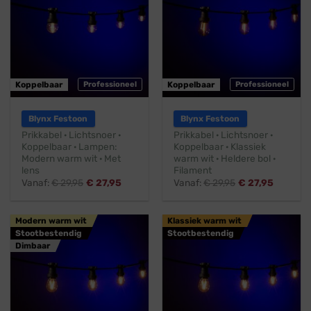
Koppelbaar
Professioneel
Koppelbaar
Professioneel
Blynx Festoon
Blynx Festoon
Prikkabel · Lichtsnoer ·
Prikkabel · Lichtsnoer ·
Koppelbaar · Lampen:
Koppelbaar · Klassiek
Modern warm wit · Met
warm wit · Heldere bol ·
lens
Filament
Vanaf:
€
29,95
€
27,95
Vanaf:
€
29,95
€
27,95
Modern warm wit
Klassiek warm wit
Stootbestendig
Stootbestendig
Dimbaar