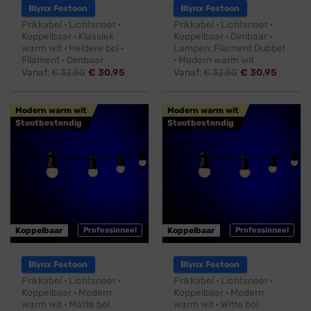
Blynx Festoon
Blynx Festoon
Prikkabel · Lichtsnoer ·
Prikkabel · Lichtsnoer ·
Koppelbaar · Klassiek
Koppelbaar · Dimbaar ·
warm wit · Heldere bol ·
Lampen: Filament Dubbel
Filament · Dimbaar
· Modern warm wit
Vanaf:
€
32,50
€
30,95
Vanaf:
€
32,50
€
30,95
Modern warm wit
Modern warm wit
Stootbestendig
Stootbestendig
Koppelbaar
Professioneel
Koppelbaar
Professioneel
Blynx Festoon
Blynx Festoon
Prikkabel · Lichtsnoer ·
Prikkabel · Lichtsnoer ·
Koppelbaar · Modern
Koppelbaar · Modern
warm wit · Matte bol
warm wit · Witte bol