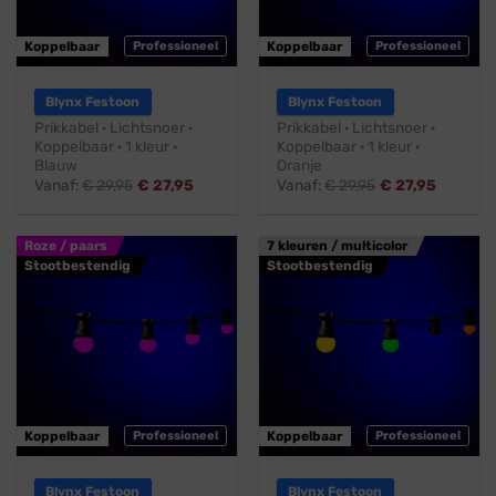
Koppelbaar
Professioneel
Koppelbaar
Professioneel
Blynx Festoon
Blynx Festoon
Prikkabel · Lichtsnoer ·
Prikkabel · Lichtsnoer ·
Koppelbaar · 1 kleur ·
Koppelbaar · 1 kleur ·
Blauw
Oranje
Vanaf:
€
29,95
€
27,95
Vanaf:
€
29,95
€
27,95
Roze / paars
7 kleuren / multicolor
Stootbestendig
Stootbestendig
Koppelbaar
Professioneel
Koppelbaar
Professioneel
Blynx Festoon
Blynx Festoon