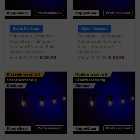
Koppelbaar
Professioneel
Koppelbaar
Professioneel
Blynx Festoon
Blynx Festoon
Prikkabel · Lichtsnoer ·
Prikkabel · Lichtsnoer ·
Koppelbaar · Dimbaar ·
Koppelbaar · Lampen:
Lampen: Filament Enkel ·
Klassiek warm wit ·
Modern warm wit
Heldere bol
Vanaf:
€
32,50
€
30,95
Vanaf:
€
32,50
€
30,95
Klassiek warm wit
Modern warm wit
Stootbestendig
Stootbestendig
Dimbaar
Dimbaar
Koppelbaar
Professioneel
Koppelbaar
Professioneel