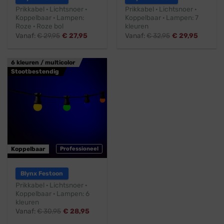
Prikkabel · Lichtsnoer ·
Prikkabel · Lichtsnoer ·
Koppelbaar · Lampen:
Koppelbaar · Lampen: 7
Roze · Roze bol
kleuren
Vanaf:
€
29,95
€
27,95
Vanaf:
€
32,95
€
29,95
6 kleuren / multicolor
Stootbestendig
Koppelbaar
Professioneel
Blynx Festoon
Prikkabel · Lichtsnoer ·
Koppelbaar · Lampen: 6
kleuren
Vanaf:
€
30,95
€
28,95