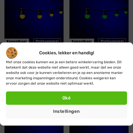
Koppelbaar
Professioneel
Koppelbaar
Professioneel
Cookies, lekker en handig!
Blynx Festoon
Blynx Festoon
Met onze cookies kunnen we je een betere winkelervaring bieden. Dit
Prikkabel · Lichtsnoer ·
Prikkabel · Lichtsnoer ·
betekent dat deze website niet alleen goed werkt, maar dat we onze
Koppelbaar ·1 kleur · Geel
Koppelbaar · 1 kleur ·
Groen
website ook voor je kunnen verbeteren en je op een anonieme manier
Vanaf:
€
29,95
€
27,95
Vanaf:
€
29,95
€
27,95
onze marketing inspanningen ondersteund. Cookies weigeren kan
ervoor zorgen dat onze website niet optimaal werkt.
Blauw
Oranje
Oké
Stootbestendig
Stootbestendig
Instellingen