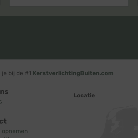
je bij de #1
KerstverlichtingBuiten.com
ons
Locatie
s
ct
t opnemen