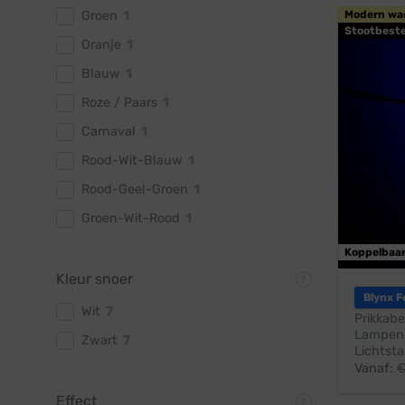
Groen
1
Modern wa
Stootbest
Oranje
1
Blauw
1
Roze / Paars
1
Carnaval
1
Rood-Wit-Blauw
1
Rood-Geel-Groen
1
Groen-Wit-Rood
1
Koppelbaa
Kleur snoer
Blynx F
Wit
7
Prikkabe
Lampen:
Zwart
7
Lichtsta
Vanaf:
Effect