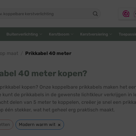
ken
:
Buitenverlichting
Kerstboom
Kerstversiering
Toepassi
 op maat
/
Prikkabel 40 meter
abel 40 meter kopen?
prikkabel kopen? Onze koppelbare prikkabels maken het een
e kunt de prikkabels in de gewenste lichtkleur verkrijgen in 
acht delen van 5 meter te koppelen, creëer je snel een pri
op één stekker, wat het geheel erg praktisch maakt.
×
etten
Modern warm wit