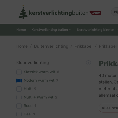
Skip
to
Zoe
naar
content
Home
Kerstverlichting buiten
Kerstverlichting binnen
Home
/
Buitenverlichting
/
Prikkabel
/
Prikkabel
Prikk
Kleur verlichting
Klassiek warm wit
6
40 meter 
Modern warm wit
7
stellen. J
meter of 
Multi
9
allemaal 
Multi + Warm wit
2
Rood
1
Alles res
Geel
1