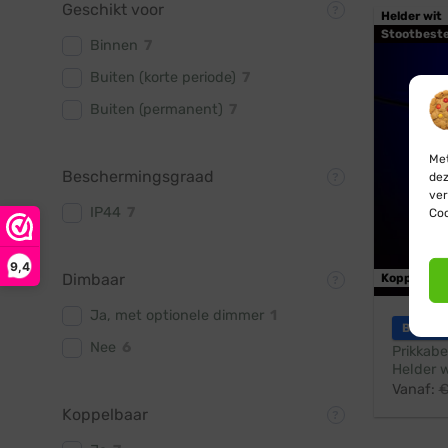
Geschikt voor
Helder wit
Stootbest
Binnen
7
Buiten (korte periode)
7
Buiten (permanent)
7
Met
Beschermingsgraad
dez
ver
IP44
7
Coo
9,4
Dimbaar
Koppelbaa
Ja, met optionele dimmer
1
Blynx F
Nee
6
Prikkabe
Helder w
Vanaf:
Koppelbaar