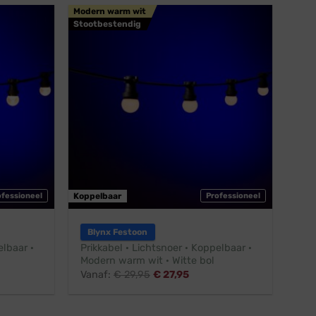
Modern warm wit
Stootbestendig
ofessioneel
Koppelbaar
Professioneel
Blynx Festoon
elbaar ·
Prikkabel · Lichtsnoer · Koppelbaar ·
Modern warm wit · Witte bol
Vanaf:
€
29,95
€
27,95