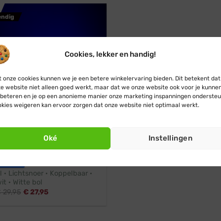
endig
Cookies, lekker en handig!
 onze cookies kunnen we je een betere winkelervaring bieden. Dit betekent dat
e website niet alleen goed werkt, maar dat we onze website ook voor je kunne
beteren en je op een anonieme manier onze marketing inspanningen ondersteu
kies weigeren kan ervoor zorgen dat onze website niet optimaal werkt.
Oké
Instellingen
r
Professioneel
estoon
l · Lichtsnoer · Koppelbaar ·
it · Witte bol
€
29,95
€
27,95