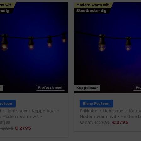
rm wit
Modern warm wit
endig
Stootbestendig
r
Professioneel
Koppelbaar
Pr
estoon
Blynx Festoon
l · Lichtsnoer · Koppelbaar ·
Prikkabel · Lichtsnoer · Kopp
 Modern warm wit ·
Modern warm wit · Heldere b
afjes
Vanaf:
€
29,95
€
27,95
€
29,95
€
27,95