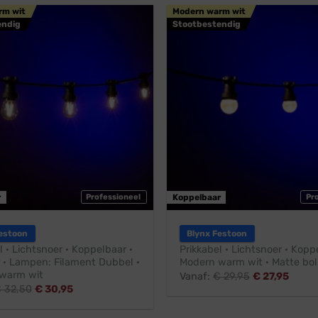
rm wit
Modern warm wit
endig
Stootbestendig
r
Professioneel
Koppelbaar
Pr
estoon
Blynx Festoon
l · Lichtsnoer · Koppelbaar ·
Prikkabel · Lichtsnoer · Kopp
 · Lampen: Filament Dubbel ·
Modern warm wit · Matte bol
warm wit
Vanaf:
€
29,95
€
27,95
€
32,50
€
30,95