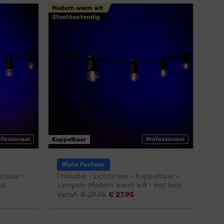
Modern warm wit
Stootbestendig
ofessioneel
Koppelbaar
Professioneel
Blynx Festoon
elbaar ·
Prikkabel · Lichtsnoer · Koppelbaar ·
ol
Lampen: Modern warm wit · Met lens
Vanaf:
€
29,95
€
27,95