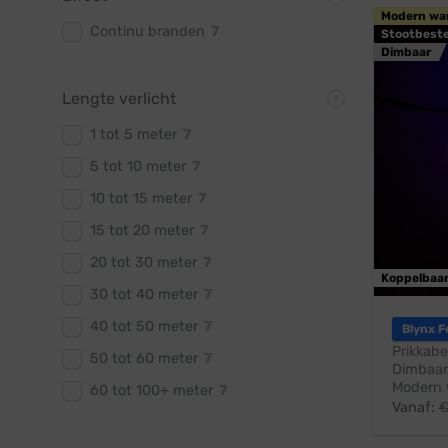
Modern wa
Continu branden
7
Stootbest
Dimbaar
Lengte verlicht
1 tot 5 meter
7
5 tot 10 meter
7
10 tot 15 meter
7
15 tot 20 meter
7
20 tot 30 meter
7
Koppelbaa
30 tot 40 meter
7
40 tot 50 meter
7
Blynx F
Prikkabe
50 tot 60 meter
7
Dimbaar
Modern 
60 tot 100+ meter
7
Vanaf: