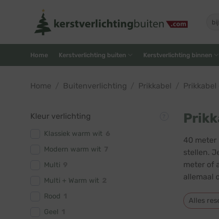
Skip
to
Zoe
naar
content
Home
Kerstverlichting buiten
Kerstverlichting binnen
Home
/
Buitenverlichting
/
Prikkabel
/
Prikkabel
Prikk
Kleur verlichting
Klassiek warm wit
6
40 meter 
Modern warm wit
7
stellen. J
meter of 
Multi
9
allemaal 
Multi + Warm wit
2
Rood
1
Alles res
Geel
1