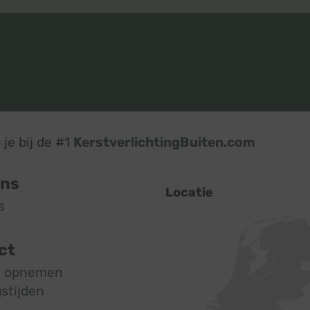
je bij de #1
KerstverlichtingBuiten.com
ons
Locatie
s
ct
t opnemen
stijden