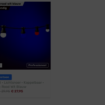
 rood wit blauw
endig
r
Professioneel
estoon
l · Lichtsnoer · Koppelbaar ·
 Rood Wit Blauw
€
29,95
€
27,95