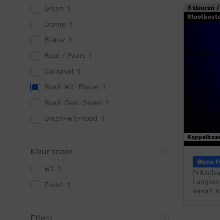
Groen
1
3 kleuren /
Stootbest
Oranje
1
Blauw
1
Roze / Paars
1
Carnaval
1
Rood-Wit-Blauw
1
Rood-Geel-Groen
1
Groen-Wit-Rood
1
Koppelbaa
Kleur snoer
Blynx F
Wit
1
Prikkabe
Lampen:
Zwart
1
Vanaf:
Effect