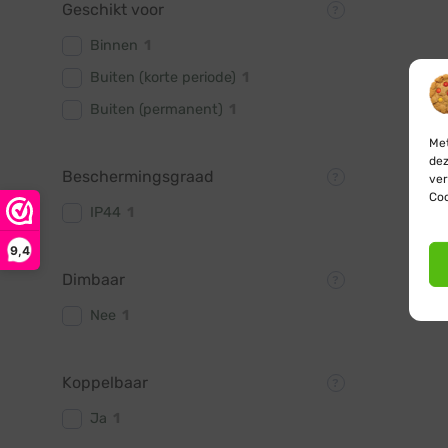
Geschikt voor
Binnen
1
Buiten (korte periode)
1
Buiten (permanent)
1
Met
dez
Beschermingsgraad
ver
Coo
IP44
1
9,4
Dimbaar
Nee
1
Koppelbaar
Ja
1