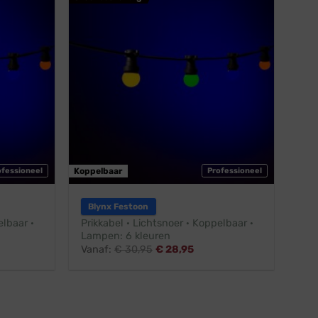
ofessioneel
Koppelbaar
Professioneel
Blynx Festoon
elbaar ·
Prikkabel · Lichtsnoer · Koppelbaar ·
Lampen: 6 kleuren
Vanaf:
€
30,95
€
28,95