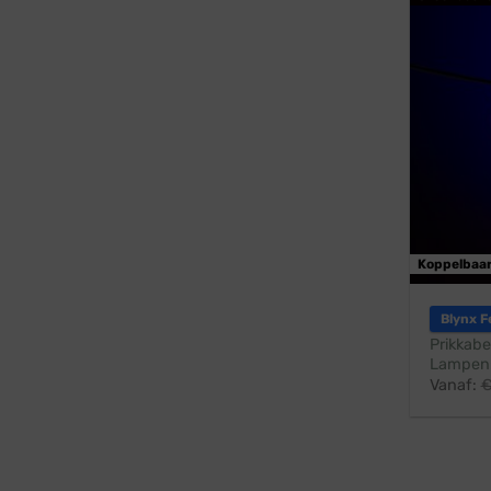
Koppelbaa
Blynx F
Prikkabe
Lampen:
Vanaf: