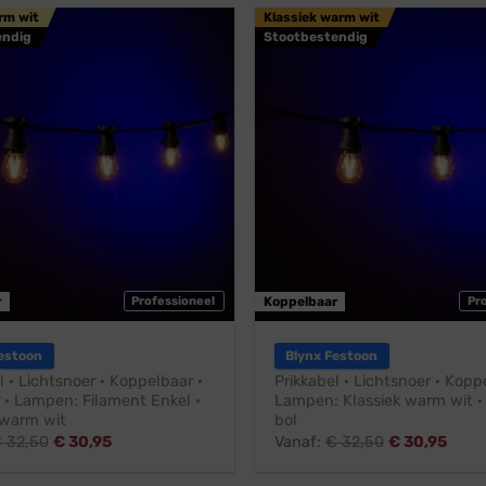
rm wit
Klassiek warm wit
endig
Stootbestendig
r
Professioneel
Koppelbaar
Pr
estoon
Blynx Festoon
l · Lichtsnoer · Koppelbaar ·
Prikkabel · Lichtsnoer · Kopp
 · Lampen: Filament Enkel ·
Lampen: Klassiek warm wit ·
warm wit
bol
€
32,50
€
30,95
Vanaf:
€
32,50
€
30,95