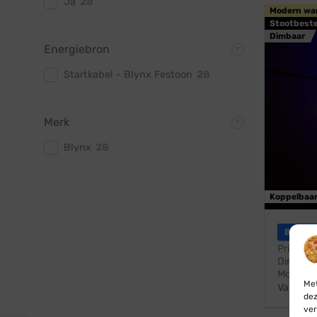
Ja
28
Modern wa
Stootbest
Dimbaar
Energiebron
Startkabel - Blynx Festoon
28
Merk
Blynx
28
Koppelbaa
Blynx F
Prikkabe
Dimbaar
Modern 
Met
Vanaf:
dez
ver