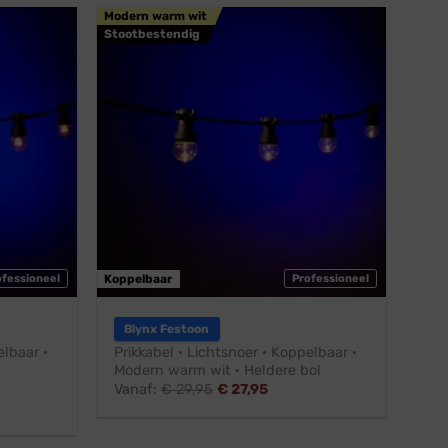
Modern warm wit
Stootbestendig
ofessioneel
Koppelbaar
Professioneel
Blynx Festoon
elbaar ·
Prikkabel · Lichtsnoer · Koppelbaar ·
Modern warm wit · Heldere bol
Vanaf:
€
29,95
€
27,95