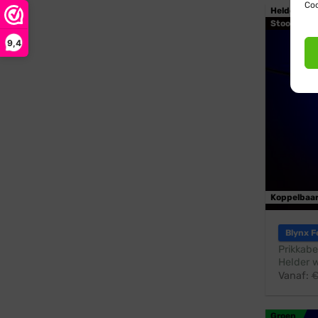
Coo
Helder wit
Stootbest
9,4
Koppelbaa
Blynx F
Prikkabe
Helder w
Vanaf:
Groen