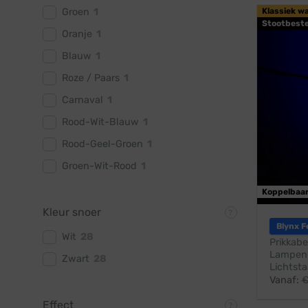
Groen
1
Klassiek w
Stootbest
Oranje
1
Blauw
1
Roze / Paars
1
Carnaval
1
Rood-Wit-Blauw
1
Rood-Geel-Groen
1
Groen-Wit-Rood
1
Koppelbaa
Kleur snoer
Blynx F
Wit
28
Prikkabe
Lampen:
Zwart
28
Lichtsta
Vanaf:
Effect