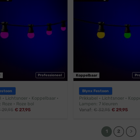
r
Professioneel
Koppelbaar
Pr
estoon
Blynx Festoon
l · Lichtsnoer · Koppelbaar ·
Prikkabel · Lichtsnoer · Kopp
 Roze · Roze bol
Lampen: 7 kleuren
€
29,95
€
27,95
Vanaf:
€
32,95
€
29,95
1
2