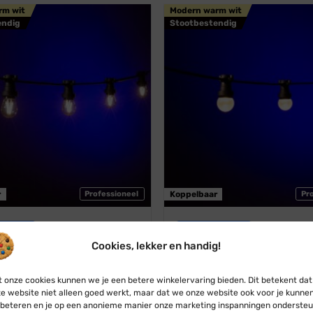
rm wit
Modern warm wit
endig
Stootbestendig
r
Professioneel
Koppelbaar
Pr
estoon
Blynx Festoon
l · Lichtsnoer · Koppelbaar ·
Prikkabel · Lichtsnoer · Kopp
Cookies, lekker en handig!
 · Lampen: Filament Dubbel ·
Modern warm wit · Matte bol
warm wit
Vanaf:
€
29,95
€
27,95
 onze cookies kunnen we je een betere winkelervaring bieden. Dit betekent dat
€
32,50
€
30,95
e website niet alleen goed werkt, maar dat we onze website ook voor je kunne
beteren en je op een anonieme manier onze marketing inspanningen ondersteu