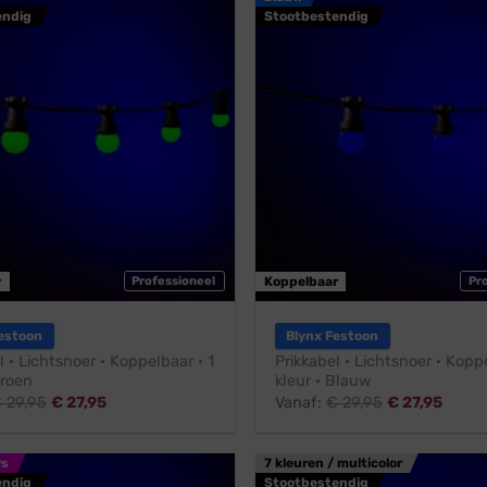
endig
Stootbestendig
r
Professioneel
Koppelbaar
Pr
estoon
Blynx Festoon
l · Lichtsnoer · Koppelbaar · 1
Prikkabel · Lichtsnoer · Koppe
Groen
kleur · Blauw
€
29,95
€
27,95
Vanaf:
€
29,95
€
27,95
rs
7 kleuren / multicolor
endig
Stootbestendig