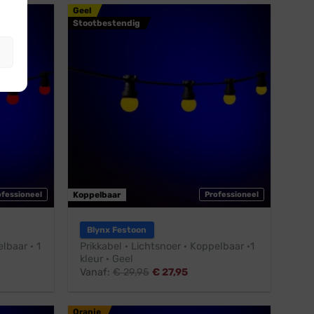
Geel
Stootbestendig
ofessioneel
Koppelbaar
Professioneel
Blynx Festoon
lbaar · 1
Prikkabel · Lichtsnoer · Koppelbaar ·1
kleur · Geel
Vanaf:
€
29,95
€
27,95
Oranje