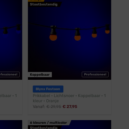
Stootbestendig
ofessioneel
Koppelbaar
Professioneel
Blynx Festoon
lbaar · 1
Prikkabel · Lichtsnoer · Koppelbaar · 1
kleur · Oranje
Vanaf:
€
29,95
€
27,95
6 kleuren / multicolor
Stootbestendig