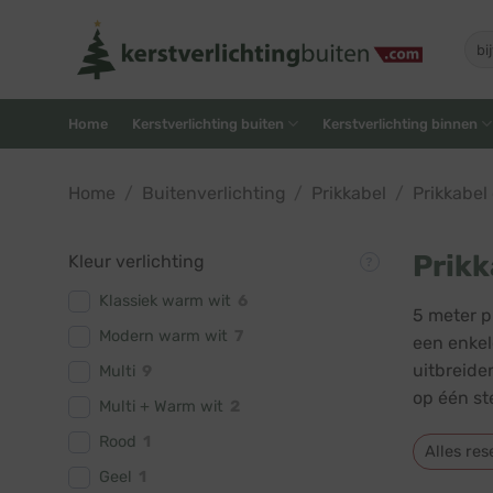
Skip
to
Zoe
naar
content
Home
Kerstverlichting buiten
Kerstverlichting binnen
Home
/
Buitenverlichting
/
Prikkabel
/
Prikkabel
Prikk
Kleur verlichting
Klassiek warm wit
6
5 meter p
Modern warm wit
7
een enkel
uitbreide
Multi
9
op één st
Multi + Warm wit
2
Rood
1
Alles res
Geel
1