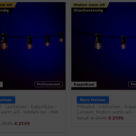
arm wit
Modern warm wit
endig
Stootbestendig
r
Professioneel
Koppelbaar
Pr
estoon
Blynx Festoon
l · Lichtsnoer · Koppelbaar ·
Prikkabel · Lichtsnoer · Kopp
 warm wit · Heldere bol · Met
Lampen: Modern warm wit · 
Vanaf:
€
29,95
€
27,95
€
29,95
€
27,95