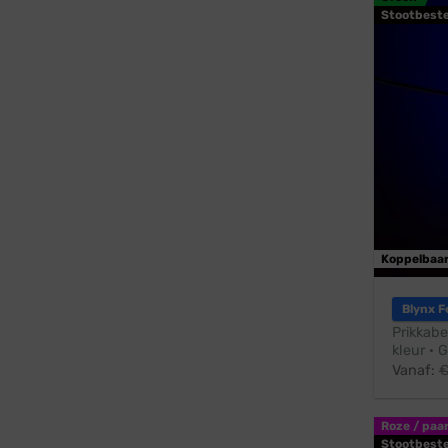
Stootbest
Koppelbaa
Blynx F
Prikkabe
kleur · 
Vanaf:
Roze / paa
Stootbest