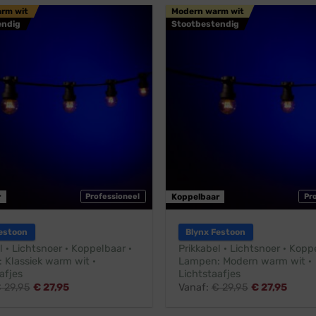
arm wit
Modern warm wit
endig
Stootbestendig
r
Professioneel
Koppelbaar
Pr
estoon
Blynx Festoon
l · Lichtsnoer · Koppelbaar ·
Prikkabel · Lichtsnoer · Kopp
 Klassiek warm wit ·
Lampen: Modern warm wit ·
afjes
Lichtstaafjes
€
29,95
€
27,95
Vanaf:
€
29,95
€
27,95