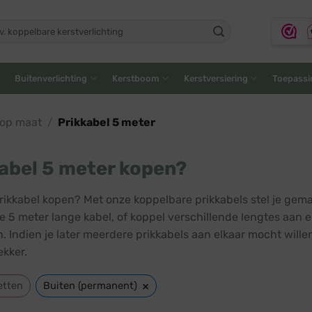
ken
:
Buitenverlichting
Kerstboom
Kerstversiering
Toepassi
 op maat
/
Prikkabel 5 meter
abel 5 meter kopen?
rikkabel kopen? Met onze koppelbare prikkabels stel je gema
e 5 meter lange kabel, of koppel verschillende lengtes aan el
n. Indien je later meerdere prikkabels aan elkaar mocht will
ekker.
×
etten
Buiten (permanent)