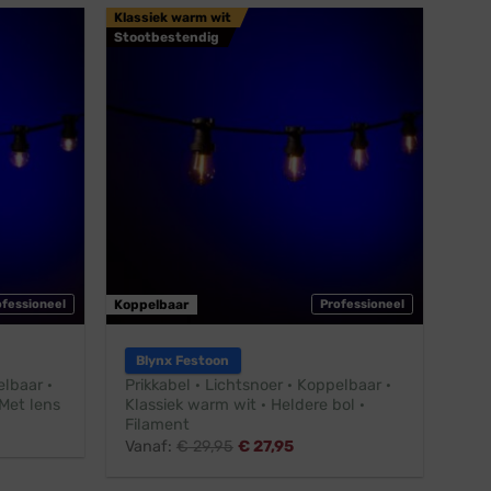
Klassiek warm wit
Stootbestendig
ofessioneel
Koppelbaar
Professioneel
Blynx Festoon
elbaar ·
Prikkabel · Lichtsnoer · Koppelbaar ·
Met lens
Klassiek warm wit · Heldere bol ·
Filament
Vanaf:
€
29,95
€
27,95