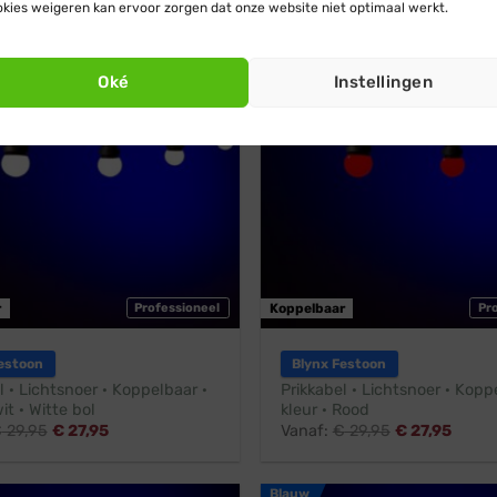
kies weigeren kan ervoor zorgen dat onze website niet optimaal werkt.
Rood
endig
Stootbestendig
Oké
Instellingen
r
Professioneel
Koppelbaar
Pr
estoon
Blynx Festoon
l · Lichtsnoer · Koppelbaar ·
Prikkabel · Lichtsnoer · Koppe
it · Witte bol
kleur · Rood
€
29,95
€
27,95
Vanaf:
€
29,95
€
27,95
Blauw