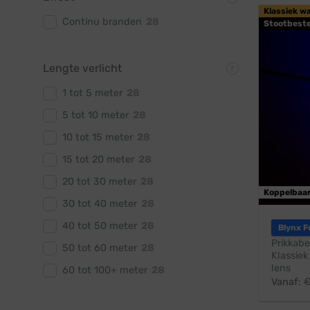
Klassiek w
Continu branden
28
Stootbest
Lengte verlicht
1 tot 5 meter
28
5 tot 10 meter
28
10 tot 15 meter
28
15 tot 20 meter
28
20 tot 30 meter
28
Koppelbaa
30 tot 40 meter
28
40 tot 50 meter
28
Blynx F
Prikkabe
50 tot 60 meter
28
Klassiek
lens
60 tot 100+ meter
28
Vanaf: