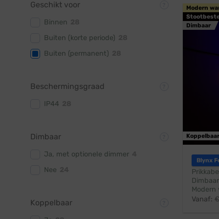
Geschikt voor
Modern wa
Stootbest
Binnen
28
Dimbaar
Buiten (korte periode)
28
Buiten (permanent)
28
Beschermingsgraad
IP44
28
Dimbaar
Koppelbaa
Ja, met optionele dimmer
4
Blynx F
Nee
24
Prikkabe
Dimbaar
Modern 
Vanaf:
Koppelbaar