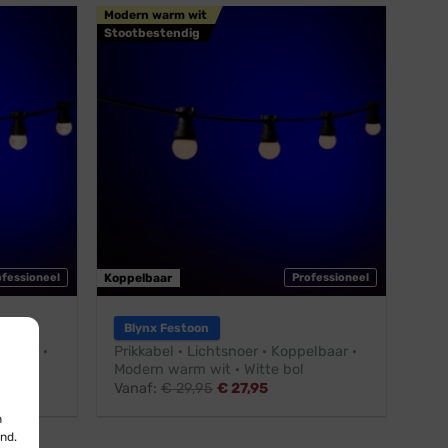
Modern warm wit
Stootbestendig
ofessioneel
Koppelbaar
Professioneel
Blynx Festoon
elbaar ·
Prikkabel · Lichtsnoer · Koppelbaar ·
Modern warm wit · Witte bol
Vanaf:
€
29,95
€
27,95
n
nd.