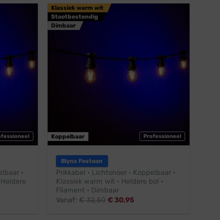
Klassiek warm wit
Stootbestendig
Dimbaar
ofessioneel
Koppelbaar
Professioneel
Blynx Festoon
elbaar ·
Prikkabel · Lichtsnoer · Koppelbaar ·
 Heldere
Klassiek warm wit · Heldere bol ·
Filament · Dimbaar
Vanaf:
€
32,50
€
30,95