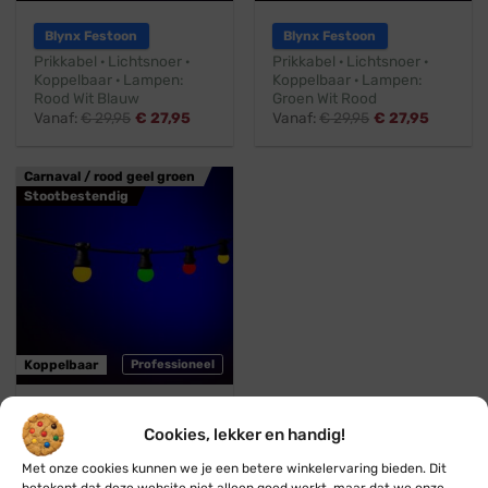
Blynx Festoon
Blynx Festoon
Prikkabel · Lichtsnoer ·
Prikkabel · Lichtsnoer ·
Koppelbaar · Lampen:
Koppelbaar · Lampen:
Rood Wit Blauw
Groen Wit Rood
Vanaf:
€
29,95
€
27,95
Vanaf:
€
29,95
€
27,95
Carnaval / rood geel groen
Stootbestendig
Koppelbaar
Professioneel
Blynx Festoon
Cookies, lekker en handig!
Prikkabel · Lichtsnoer ·
Koppelbaar · Lampen:
Met onze cookies kunnen we je een betere winkelervaring bieden. Dit
Rood Geel Groen
betekent dat deze website niet alleen goed werkt, maar dat we onze