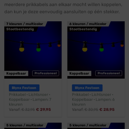
meerdere prikkabels aan elkaar mocht willen koppelen,
dan kun je deze eenvoudig aansluiten op één stekker.
7 kleuren / multicolor
6 kleuren / multicolor
Stootbestendig
Stootbestendig
Koppelbaar
Professioneel
Koppelbaar
Professioneel
Blynx Festoon
Blynx Festoon
Prikkabel · Lichtsnoer ·
Prikkabel · Lichtsnoer ·
Koppelbaar · Lampen: 7
Koppelbaar · Lampen: 6
kleuren
kleuren
Vanaf:
€
32,95
€
29,95
Vanaf:
€
30,95
€
28,95
5 kleuren / multicolor
5 kleuren / multicolor