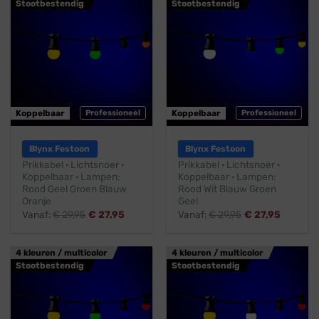
Stootbestendig
Stootbestendig
Koppelbaar
Professioneel
Koppelbaar
Professioneel
Blynx Festoon
Blynx Festoon
Prikkabel · Lichtsnoer ·
Prikkabel · Lichtsnoer ·
Koppelbaar · Lampen:
Koppelbaar · Lampen:
Rood Geel Groen Blauw
Rood Wit Blauw Groen
Oranje
Geel
Vanaf:
€
29,95
€
27,95
Vanaf:
€
29,95
€
27,95
4 kleuren / multicolor
4 kleuren / multicolor
Stootbestendig
Stootbestendig