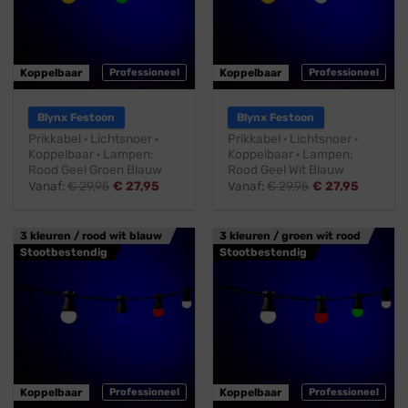
Koppelbaar
Professioneel
Koppelbaar
Professioneel
Blynx Festoon
Blynx Festoon
Prikkabel · Lichtsnoer ·
Prikkabel · Lichtsnoer ·
Koppelbaar · Lampen:
Koppelbaar · Lampen:
Rood Geel Groen Blauw
Rood Geel Wit Blauw
Vanaf:
€
29,95
€
27,95
Vanaf:
€
29,95
€
27,95
3 kleuren / rood wit blauw
3 kleuren / groen wit rood
Stootbestendig
Stootbestendig
Koppelbaar
Professioneel
Koppelbaar
Professioneel