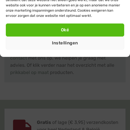
Vanaf:
€
29,95
€
27,95
website ook voor je kunnen verbeteren en je op een anonieme manier
onze marketing inspanningen ondersteund. Cookies weigeren kan
ervoor zorgen dat onze website niet optimaal werkt.
Oké
Hulp nodig?
Instellingen
Heb je nog vragen over een prikkabel van 5 meter
of kom je er niet helemaal uit? Neem dan gerust
contact
met ons op, we helpen je graag met
advies. Of klik verder naar het overzicht met alle
prikkabel op maat
producten.
Gratis
of lage (€ 3,95) verzendkosten
voor heel Nederland & België