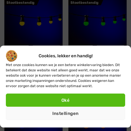
Stootbestendig
Stootbestendig
Koppelbaar
Professioneel
Koppelbaar
Professioneel
Cookies, lekker en handig!
Blynx Festoon
Blynx Festoon
Met onze cookies kunnen we je een betere winkelervaring bieden. Dit
Prikkabel · Lichtsnoer ·
Prikkabel · Lichtsnoer ·
betekent dat deze website niet alleen goed werkt, maar dat we onze
Koppelbaar ·1 kleur · Geel
Koppelbaar · 1 kleur ·
website ook voor je kunnen verbeteren en je op een anonieme manier
Groen
Vanaf:
€
29,95
€
27,95
onze marketing inspanningen ondersteund. Cookies weigeren kan
Vanaf:
€
29,95
€
27,95
ervoor zorgen dat onze website niet optimaal werkt.
Oké
Blauw
Oranje
Stootbestendig
Stootbestendig
Instellingen