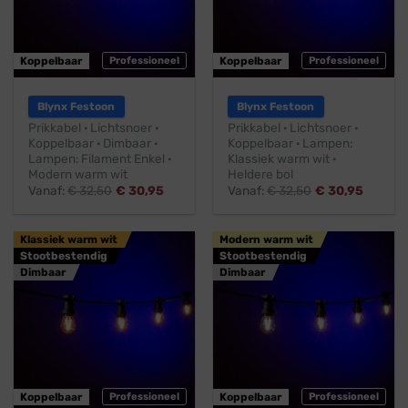
Koppelbaar
Professioneel
Koppelbaar
Professioneel
Blynx Festoon
Blynx Festoon
Prikkabel · Lichtsnoer ·
Prikkabel · Lichtsnoer ·
Koppelbaar · Dimbaar ·
Koppelbaar · Lampen:
Lampen: Filament Enkel ·
Klassiek warm wit ·
Modern warm wit
Heldere bol
Vanaf:
€
32,50
€
30,95
Vanaf:
€
32,50
€
30,95
Klassiek warm wit
Modern warm wit
Stootbestendig
Stootbestendig
Dimbaar
Dimbaar
Koppelbaar
Professioneel
Koppelbaar
Professioneel