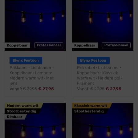
Koppelbaar
Professioneel
Koppelbaar
Professioneel
Blynx Festoon
Blynx Festoon
Prikkabel · Lichtsnoer ·
Prikkabel · Lichtsnoer ·
Koppelbaar · Lampen:
Koppelbaar · Klassiek
Modern warm wit · Met
warm wit · Heldere bol ·
lens
Filament
Vanaf:
€
29,95
€
27,95
Vanaf:
€
29,95
€
27,95
Modern warm wit
Klassiek warm wit
Stootbestendig
Stootbestendig
Dimbaar