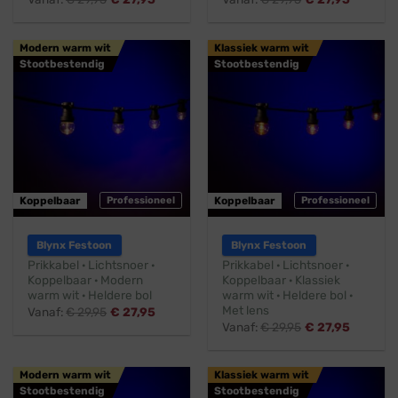
Modern warm wit
Klassiek warm wit
Stootbestendig
Stootbestendig
Koppelbaar
Professioneel
Koppelbaar
Professioneel
Blynx Festoon
Blynx Festoon
Prikkabel · Lichtsnoer ·
Prikkabel · Lichtsnoer ·
Koppelbaar · Modern
Koppelbaar · Klassiek
warm wit · Heldere bol
warm wit · Heldere bol ·
Met lens
Vanaf:
€
29,95
€
27,95
Vanaf:
€
29,95
€
27,95
Modern warm wit
Klassiek warm wit
Stootbestendig
Stootbestendig