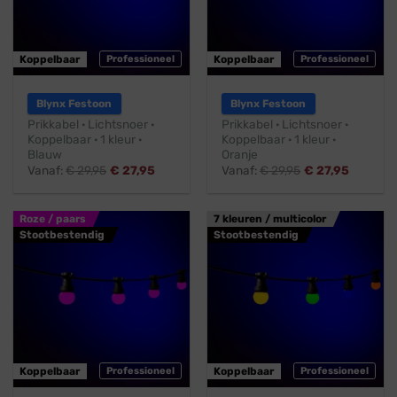
Koppelbaar
Professioneel
Koppelbaar
Professioneel
Blynx Festoon
Blynx Festoon
Prikkabel · Lichtsnoer ·
Prikkabel · Lichtsnoer ·
Koppelbaar · 1 kleur ·
Koppelbaar · 1 kleur ·
Blauw
Oranje
Vanaf:
€
29,95
€
27,95
Vanaf:
€
29,95
€
27,95
Roze / paars
7 kleuren / multicolor
Stootbestendig
Stootbestendig
Koppelbaar
Professioneel
Koppelbaar
Professioneel