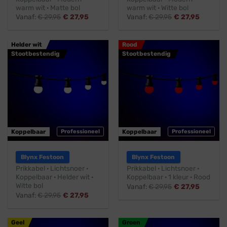
warm wit · Matte bol
warm wit · Witte bol
Vanaf:
€
29,95
€
27,95
Vanaf:
€
29,95
€
27,95
Helder wit
Rood
Stootbestendig
Stootbestendig
Koppelbaar
Professioneel
Koppelbaar
Professioneel
Blynx Festoon
Blynx Festoon
Prikkabel · Lichtsnoer ·
Prikkabel · Lichtsnoer ·
Koppelbaar · Helder wit ·
Koppelbaar · 1 kleur · Rood
Witte bol
Vanaf:
€
29,95
€
27,95
Vanaf:
€
29,95
€
27,95
Geel
Groen