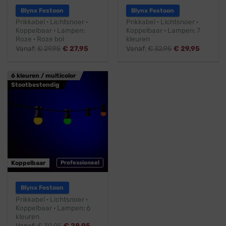
Blynx Festoon
Blynx Festoon
Prikkabel · Lichtsnoer ·
Prikkabel · Lichtsnoer ·
Koppelbaar · Lampen:
Koppelbaar · Lampen: 7
Roze · Roze bol
kleuren
Vanaf:
€
29,95
€
27,95
Vanaf:
€
32,95
€
29,95
6 kleuren / multicolor
Stootbestendig
Koppelbaar
Professioneel
Blynx Festoon
Prikkabel · Lichtsnoer ·
Koppelbaar · Lampen: 6
kleuren
Vanaf:
€
30,95
€
28,95