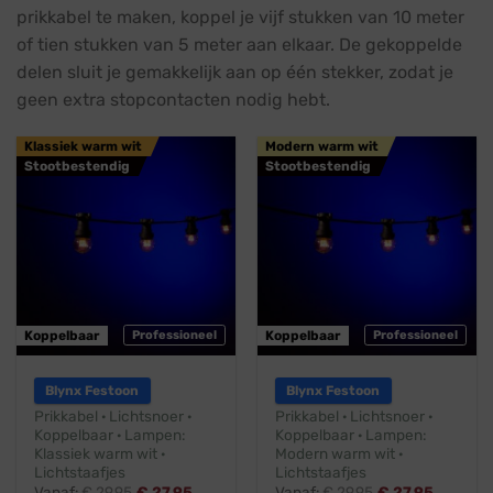
prikkabel te maken, koppel je vijf stukken van 10 meter
of tien stukken van 5 meter aan elkaar. De gekoppelde
delen sluit je gemakkelijk aan op één stekker, zodat je
geen extra stopcontacten nodig hebt.
Klassiek warm wit
Modern warm wit
Stootbestendig
Stootbestendig
Koppelbaar
Professioneel
Koppelbaar
Professioneel
Blynx Festoon
Blynx Festoon
Prikkabel · Lichtsnoer ·
Prikkabel · Lichtsnoer ·
Koppelbaar · Lampen:
Koppelbaar · Lampen:
Klassiek warm wit ·
Modern warm wit ·
Lichtstaafjes
Lichtstaafjes
Vanaf:
€
29,95
€
27,95
Vanaf:
€
29,95
€
27,95