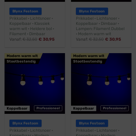
Blynx Festoon
Blynx Festoon
Prikkabel · Lichtsnoer ·
Prikkabel · Lichtsnoer ·
Koppelbaar · Klassiek
Koppelbaar · Dimbaar ·
warm wit · Heldere bol ·
Lampen: Filament Dubbel
Filament · Dimbaar
· Modern warm wit
Vanaf:
€
32,50
€
30,95
Vanaf:
€
32,50
€
30,95
Modern warm wit
Modern warm wit
Stootbestendig
Stootbestendig
Koppelbaar
Professioneel
Koppelbaar
Professioneel
Blynx Festoon
Blynx Festoon
Prikkabel · Lichtsnoer ·
Prikkabel · Lichtsnoer ·
Koppelbaar · Modern
Koppelbaar · Modern