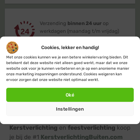
Verzending
binnen 24 uur
op
werkdagen (maandag t/m vrijdag)
Cookies, lekker en handig!
Met onze cookies kunnen we je een betere winkelervaring bieden. Dit
betekent dat deze website niet alleen goed werkt, maar dat we onze
website ook voor je kunnen verbeteren en je op een anonieme manier
Klanten geven ons een 9,4
op basis van
onze marketing inspanningen ondersteund. Cookies weigeren kan
ervoor zorgen dat onze website niet optimaal werkt.
+14.800
beoordelingen
Oké
Instellingen
Kerstverlichting
en
feestverlichting
koop
je bij de #1
KerstverlichtingBuiten.com