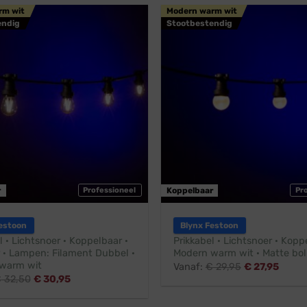
rm wit
Modern warm wit
endig
Stootbestendig
r
Professioneel
Koppelbaar
Pr
estoon
Blynx Festoon
l · Lichtsnoer · Koppelbaar ·
Prikkabel · Lichtsnoer · Kopp
 · Lampen: Filament Dubbel ·
Modern warm wit · Matte bol
warm wit
Vanaf:
€
29,95
€
27,95
€
32,50
€
30,95