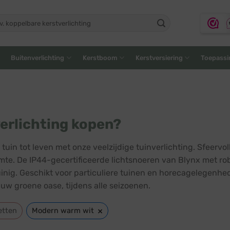
ken
:
Buitenverlichting
Kerstboom
Kerstversiering
Toepassi
erlichting kopen?
tuin tot leven met onze veelzijdige tuinverlichting. Sfeervol
mte. De IP44-gecertificeerde lichtsnoeren van Blynx met ro
inig. Geschikt voor particuliere tuinen en horecagelegenhed
 uw groene oase, tijdens alle seizoenen.
×
etten
Modern warm wit