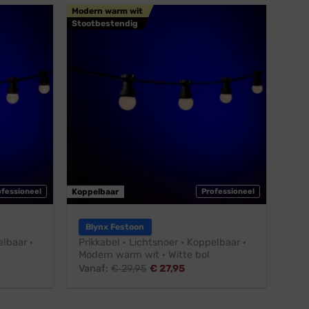
Modern warm wit
Stootbestendig
ofessioneel
Koppelbaar
Professioneel
Blynx Festoon
elbaar ·
Prikkabel · Lichtsnoer · Koppelbaar ·
Modern warm wit · Witte bol
Vanaf:
€
29,95
€
27,95