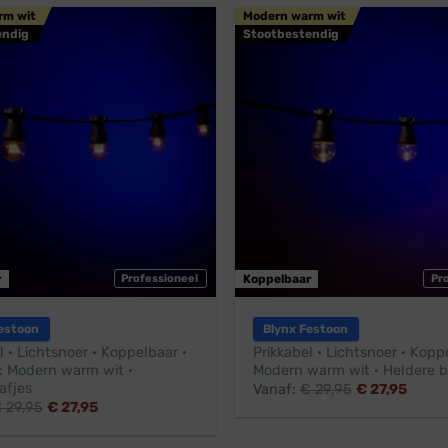
rm wit
Modern warm wit
endig
Stootbestendig
r
Professioneel
Koppelbaar
Pr
estoon
Blynx Festoon
l · Lichtsnoer · Koppelbaar ·
Prikkabel · Lichtsnoer · Kopp
 Modern warm wit ·
Modern warm wit · Heldere b
afjes
Vanaf:
€
29,95
€
27,95
€
29,95
€
27,95