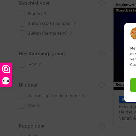
Geschikt voor
Helder wit
Stootbest
Binnen
7
Buiten (korte periode)
7
Buiten (permanent)
7
Met
Beschermingsgraad
dez
ver
IP44
7
Coo
9,4
Dimbaar
Koppelbaa
Ja, met optionele dimmer
1
Blynx F
Nee
6
Prikkabe
Helder w
Vanaf:
Koppelbaar