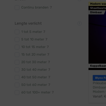
Modern wa
Continu branden
7
Stootbest
Dimbaar
Lengte verlicht
1 tot 5 meter
7
5 tot 10 meter
7
10 tot 15 meter
7
15 tot 20 meter
7
20 tot 30 meter
7
Koppelbaa
30 tot 40 meter
7
40 tot 50 meter
7
Blynx F
Prikkabe
50 tot 60 meter
7
Dimbaar
Modern 
60 tot 100+ meter
7
Vanaf: