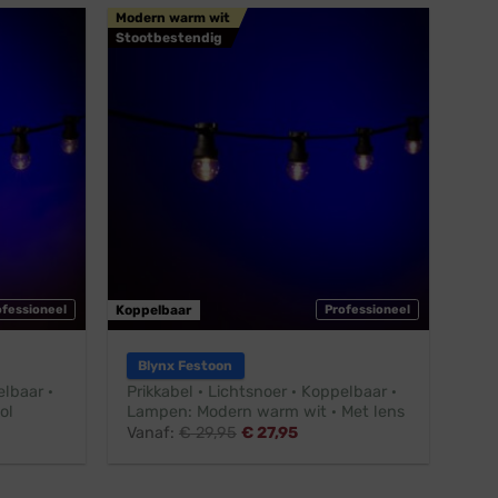
Modern warm wit
Stootbestendig
ofessioneel
Koppelbaar
Professioneel
Blynx Festoon
elbaar ·
Prikkabel · Lichtsnoer · Koppelbaar ·
ol
Lampen: Modern warm wit · Met lens
Vanaf:
€
29,95
€
27,95