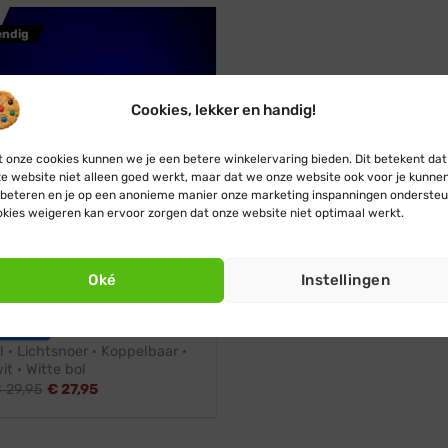
endig
Cookies, lekker en handig!
 onze cookies kunnen we je een betere winkelervaring bieden. Dit betekent dat
e website niet alleen goed werkt, maar dat we onze website ook voor je kunne
beteren en je op een anonieme manier onze marketing inspanningen ondersteu
kies weigeren kan ervoor zorgen dat onze website niet optimaal werkt.
Oké
Instellingen
r
Professioneel
estoon
l · Lichtsnoer · Koppelbaar ·
it · Witte bol
€
29,95
€
27,95