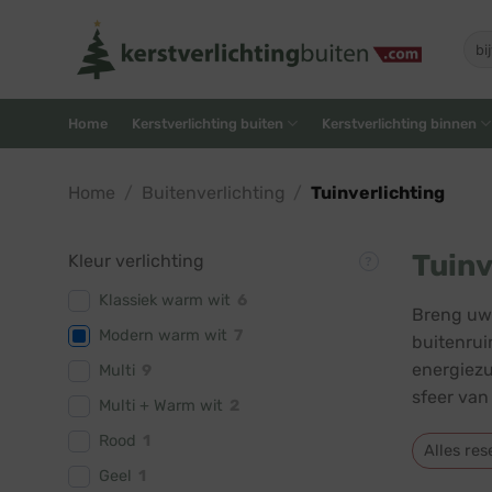
Skip
to
Zoe
naar
content
Home
Kerstverlichting buiten
Kerstverlichting binnen
Home
/
Buitenverlichting
/
Tuinverlichting
Tuinv
Kleur verlichting
Klassiek warm wit
6
Breng uw 
Modern warm wit
7
buitenrui
energiezu
Multi
9
sfeer van
Multi + Warm wit
2
Rood
1
Alles res
Geel
1