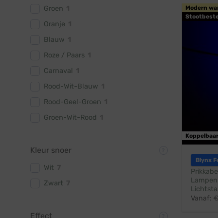
Groen
1
Modern wa
Stootbest
Oranje
1
Blauw
1
Roze / Paars
1
Carnaval
1
Rood-Wit-Blauw
1
Rood-Geel-Groen
1
Groen-Wit-Rood
1
Koppelbaa
Kleur snoer
Blynx F
Wit
7
Prikkabe
Lampen:
Zwart
7
Lichtsta
Vanaf:
Effect