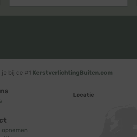
je bij de #1
KerstverlichtingBuiten.com
ons
Locatie
s
ct
t opnemen