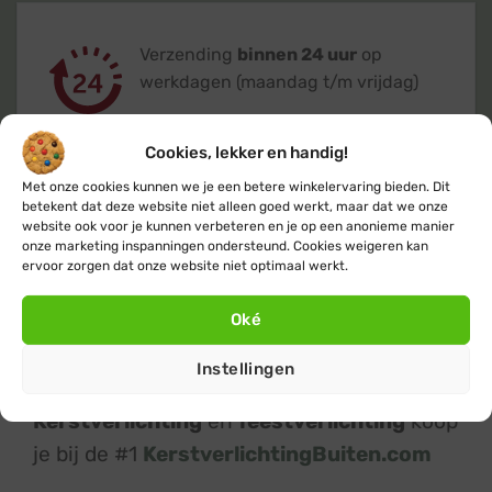
Verzending
binnen 24 uur
op
werkdagen (maandag t/m vrijdag)
Cookies, lekker en handig!
Met onze cookies kunnen we je een betere winkelervaring bieden. Dit
betekent dat deze website niet alleen goed werkt, maar dat we onze
website ook voor je kunnen verbeteren en je op een anonieme manier
Klanten geven ons een 9,4
op basis van
onze marketing inspanningen ondersteund. Cookies weigeren kan
+14.800
beoordelingen
ervoor zorgen dat onze website niet optimaal werkt.
Oké
Instellingen
Kerstverlichting
en
feestverlichting
koop
je bij de #1
KerstverlichtingBuiten.com