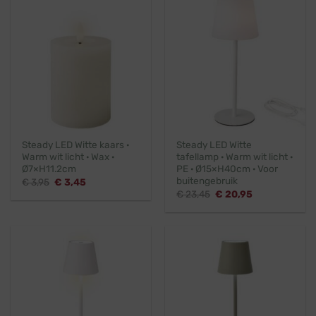
Steady LED Witte kaars ·
Steady LED Witte
Warm wit licht · Wax ·
tafellamp · Warm wit licht ·
Ø7×H11.2cm
PE · Ø15×H40cm · Voor
buitengebruik
Oorspronkelijke
Huidige
€
3,95
€
3,45
prijs
prijs
Oorspronkelijke
Huidige
€
23,45
€
20,95
was:
is:
prijs
prijs
€ 3,95.
€ 3,45.
was:
is:
€ 23,45.
€ 20,95.