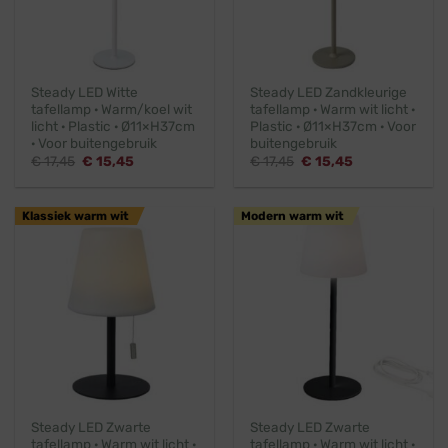
Steady LED Witte
Steady LED Zandkleurige
tafellamp · Warm/koel wit
tafellamp · Warm wit licht ·
licht · Plastic · Ø11×H37cm
Plastic · Ø11×H37cm · Voor
· Voor buitengebruik
buitengebruik
Oorspronkelijke
Huidige
Oorspronkelijke
Huidige
€
17,45
€
15,45
€
17,45
€
15,45
prijs
prijs
prijs
prijs
was:
is:
was:
is:
€ 17,45.
€ 15,45.
€ 17,45.
€ 15,45.
Klassiek warm wit
Modern warm wit
Steady LED Zwarte
Steady LED Zwarte
tafellamp · Warm wit licht ·
tafellamp · Warm wit licht ·