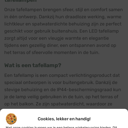
Onze tafellampen brengen sfeer, stijl en comfort samen
in één ontwerp. Dankzij hun draadloze werking, warme
lichtkleur en spatwaterdichte behuizing zijn ze perfect
geschikt voor gebruik buitenshuis. Een LED tafellamp
zorgt altijd voor een vleugje warmte en elegantie
tijdens een gezellig diner, een ontspannen avond op
het terras of sfeervolle momenten in de tuin.
Wat is een tafellamp?
Een tafellamp is een compact verlichtingsproduct dat
speciaal ontworpen is voor buitengebruik. Dankzij de
stevige behuizing en de IP44-beschermingsgraad kun
je de lamp veilig gebruiken in de tuin, op het terras of
op het balkon. Ze zijn spatwaterdicht, waardoor ze
bestand zijn tegen kleine hoeveelheden vocht, maar ze
moeten niet langdurig in de regen blijven staan.
Cookies, lekker en handig!
Tafellampen geven niet alleen licht, maar voegen ook
Met onze cookies kunnen we je een betere winkelervaring bieden. Dit