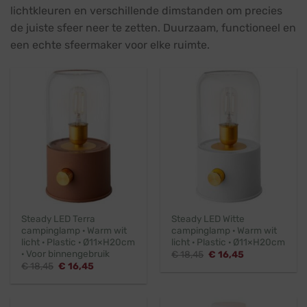
lichtkleuren en verschillende dimstanden om precies
de juiste sfeer neer te zetten. Duurzaam, functioneel en
een echte sfeermaker voor elke ruimte.
Steady LED Terra
Steady LED Witte
campinglamp · Warm wit
campinglamp · Warm wit
licht · Plastic · Ø11×H20cm
licht · Plastic · Ø11×H20cm
· Voor binnengebruik
Oorspronkelijke
Huidige
€
18,45
€
16,45
prijs
prijs
Oorspronkelijke
Huidige
€
18,45
€
16,45
was:
is:
prijs
prijs
€ 18,45.
€ 16,45.
was:
is:
€ 18,45.
€ 16,45.