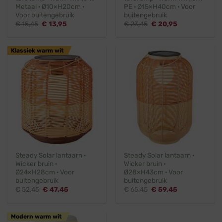
Metaal · Ø10×H20cm ·
PE · Ø15×H40cm · Voor
Voor buitengebruik
buitengebruik
Oorspronkelijke
Huidige
Oorspronkelijke
Huidige
€
15,45
€
13,95
€
23,45
€
20,95
prijs
prijs
prijs
prijs
was:
is:
was:
is:
€ 15,45.
€ 13,95.
€ 23,45.
€ 20,95.
Klassiek warm wit
Steady Solar lantaarn ·
Steady Solar lantaarn ·
Wicker bruin ·
Wicker bruin ·
Ø24×H28cm · Voor
Ø28×H43cm · Voor
buitengebruik
buitengebruik
Oorspronkelijke
Huidige
Oorspronkelijke
Huidige
€
52,45
€
47,45
€
65,45
€
59,45
prijs
prijs
prijs
prijs
was:
is:
was:
is:
€ 52,45.
€ 47,45.
€ 65,45.
€ 59,45.
Modern warm wit