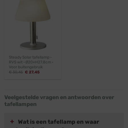
Steady Solar tafellamp ·
RVS wit · Ø20×H27.8cm ·
Voor buitengebruik
Oorspronkelijke
Huidige
€
30,45
€
27,45
prijs
prijs
was:
is:
€ 30,45.
€ 27,45.
Veelgestelde vragen en antwoorden over
tafellampen
Wat is een tafellamp en waar