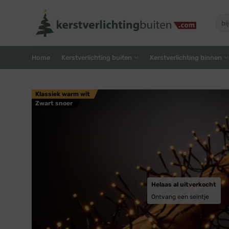
Skip
to
Zoe
naar
content
Home
Kerstverlichting buiten
Kerstverlichting binnen
Klassiek warm wit
Zwart snoer
Helaas al uitverkocht
Ontvang een seintje