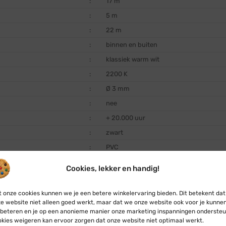
:
17 m
:
5 m
:
22 m
:
binnen en buiten
:
klassiek warm wit
:
2200 K
:
Ø 3 mm
:
nee
:
+ 20.000 uur
:
zwart
:
PVC
:
ja, dimmerfunctie ingebouwd
Cookies, lekker en handig!
:
ja, timerfunctie ingebouwd (8 uur aan / 
:
nee
 onze cookies kunnen we je een betere winkelervaring bieden. Dit betekent dat
e website niet alleen goed werkt, maar dat we onze website ook voor je kunne
:
nee
beteren en je op een anonieme manier onze marketing inspanningen ondersteu
:
IP44
kies weigeren kan ervoor zorgen dat onze website niet optimaal werkt.