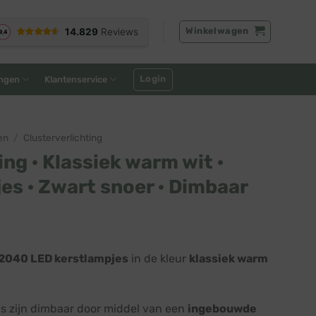
Winkelwagen
Login
ngen
Klantenservice
en
/
Clusterverlichting
ing · Klassiek warm wit ·
es · Zwart snoer · Dimbaar
elijke
idige
ijs
2040 LED kerstlampjes
in de kleur
klassiek warm
:
76,45.
es zijn dimbaar door middel van een
ingebouwde