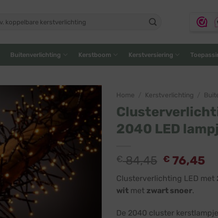
ken
:
Buitenverlichting
Kerstboom
Kerstversiering
Toepassi
Home
/
Kerstverlichting
/
Buit
Clusterverlicht
2040 LED lampj
Oorspronk
Hu
€
84,45
€
76,45
prijs
pr
Clusterverlichting LED met
was:
is
wit
met
zwart snoer
.
€ 84,45.
€ 
De 2040 cluster kerstlampj