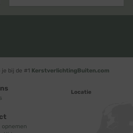
je bij de #1
KerstverlichtingBuiten.com
ons
Locatie
s
ct
t opnemen