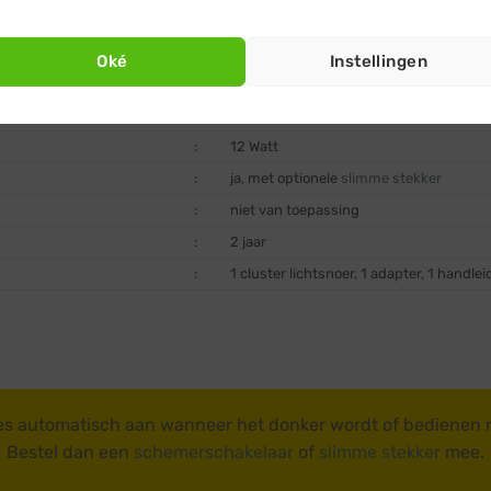
:
adapter
:
ja
Oké
Instellingen
:
220-240 Volt / 50Hz
:
laagspanning (adapter)
:
12 Watt
:
ja, met optionele
slimme stekker
:
niet van toepassing
:
2 jaar
:
1 cluster lichtsnoer, 1 adapter, 1 handlei
es automatisch aan wanneer het donker wordt of bedienen
Bestel dan een
schemerschakelaar
of
slimme stekker
mee.