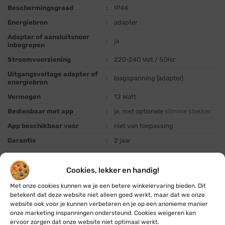
Beschermingsgraad
:
IP44
Energiebron
:
adapter
Adapter of aansluitsnoer
:
ja
inbegrepen
Stroomvoorziening
:
220-240 Volt / 50Hz
Uitgangsvoltage adapter of
:
laagspanning (adapter)
energiebron
Vermogen
:
12 Watt
Bedienbaar met app
:
ja, met optionele
slimme stekker
App beschikbaar voor
:
niet van toepassing
Garantie
:
2 jaar
1 cluster lichtsnoer, 1 adapter, 1
Inbegrepen in verpakking
:
handleiding
Cookies, lekker en handig!
Met onze cookies kunnen we je een betere winkelervaring bieden. Dit
betekent dat deze website niet alleen goed werkt, maar dat we onze
website ook voor je kunnen verbeteren en je op een anonieme manier
Tip:
je lampjes automatisch aan wanneer
onze marketing inspanningen ondersteund. Cookies weigeren kan
het donker wordt of bedienen met een
ervoor zorgen dat onze website niet optimaal werkt.