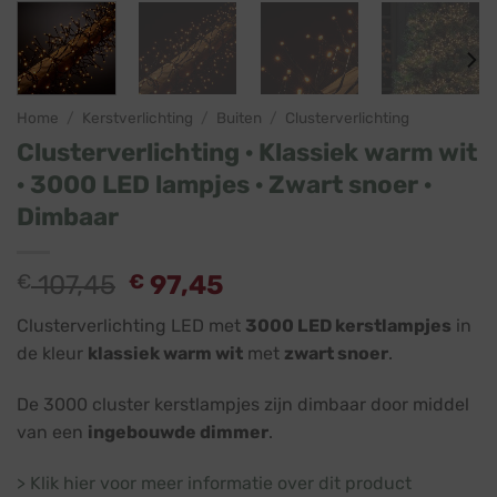
Home
/
Kerstverlichting
/
Buiten
/
Clusterverlichting
Clusterverlichting · Klassiek warm wit
· 3000 LED lampjes · Zwart snoer ·
Dimbaar
Oorspronkelijke
Huidige
€
107,45
€
97,45
prijs
prijs
Clusterverlichting LED met
3000 LED kerstlampjes
in
was:
is:
de kleur
klassiek warm wit
met
zwart snoer
.
€ 107,45.
€ 97,45.
De 3000 cluster kerstlampjes zijn dimbaar door middel
van een
ingebouwde dimmer
.
> Klik hier voor meer informatie over dit product