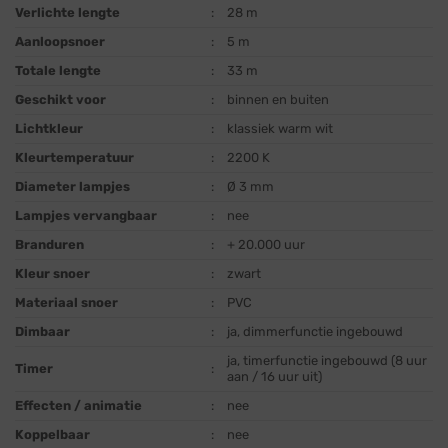
Verlichte lengte
:
28 m
Aanloopsnoer
:
5 m
Totale lengte
:
33 m
Geschikt voor
:
binnen en buiten
Lichtkleur
:
klassiek warm wit
Kleurtemperatuur
:
2200 K
Diameter lampjes
:
Ø 3 mm
Lampjes vervangbaar
:
nee
Branduren
:
+ 20.000 uur
Kleur snoer
:
zwart
Materiaal snoer
:
PVC
Dimbaar
:
ja, dimmerfunctie ingebouwd
ja, timerfunctie ingebouwd (8 uur
Timer
:
aan / 16 uur uit)
Effecten / animatie
:
nee
Koppelbaar
:
nee