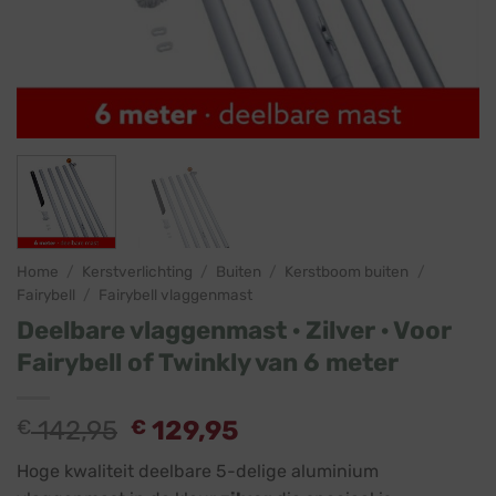
Home
/
Kerstverlichting
/
Buiten
/
Kerstboom buiten
/
Fairybell
/
Fairybell vlaggenmast
Deelbare vlaggenmast · Zilver · Voor
Fairybell of Twinkly van 6 meter
Oorspronkelijke
Huidige
€
142,95
€
129,95
prijs
prijs
Hoge kwaliteit deelbare 5-delige aluminium
was:
is: