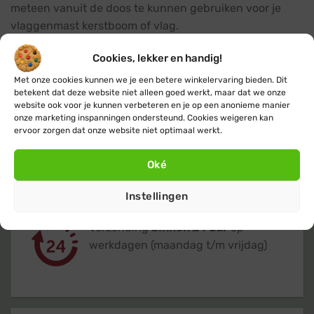
meteen vanuit de doos te kunnen gebruiken voor je
vlaggenmast kerstboom of vlag.
Cookies, lekker en handig!
Met onze cookies kunnen we je een betere winkelervaring bieden. Dit
betekent dat deze website niet alleen goed werkt, maar dat we onze
website ook voor je kunnen verbeteren en je op een anonieme manier
onze marketing inspanningen ondersteund. Cookies weigeren kan
Gratis
of lage (€ 3,95) verzendkosten
ervoor zorgen dat onze website niet optimaal werkt.
voor heel Nederland & België
Oké
Instellingen
Verzending
binnen 24 uur
op
werkdagen (maandag t/m vrijdag)