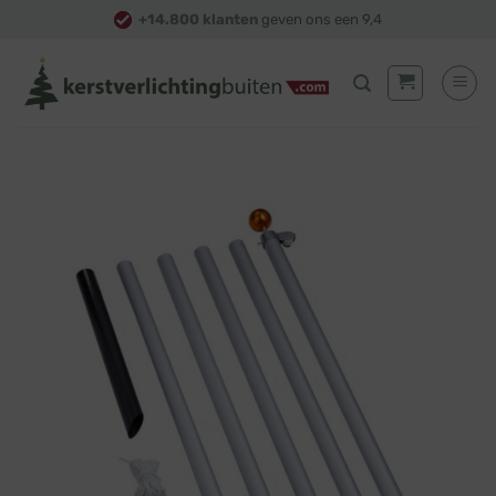
Skip
+14.800 klanten
geven ons een 9,4
to
content