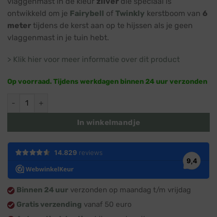
vlaggenmast in de kleur
zilver
die speciaal is
€ 142,95.
€ 129,95.
ontwikkeld om je
Fairybell
of
Twinkly
kerstboom van
6
meter
tijdens de kerst aan op te hijssen als je geen
vlaggenmast in je tuin hebt.
> Klik hier voor meer informatie over dit product
Op voorraad. Tijdens werkdagen binnen 24 uur verzonden
Deelbare vlaggenmast · Zilver · Voor Fairybell of Twinkly van
In winkelmandje
Binnen 24 uur
verzonden op maandag t/m vrijdag
Gratis verzending
vanaf 50 euro