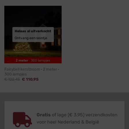
€ 220,95.
€ 200,95.
€ 384,95.
€ 349,95.
Helaas al uitverkocht
Ontvang een seintje
Fairybell kerstboom · 2 meter ·
300 lampjes
Oorspronkelijke
Huidige
€
122,45
€
110,95
prijs
prijs
was:
is:
€ 122,45.
€ 110,95.
Gratis
of lage (€ 3,95) verzendkosten
voor heel Nederland & België