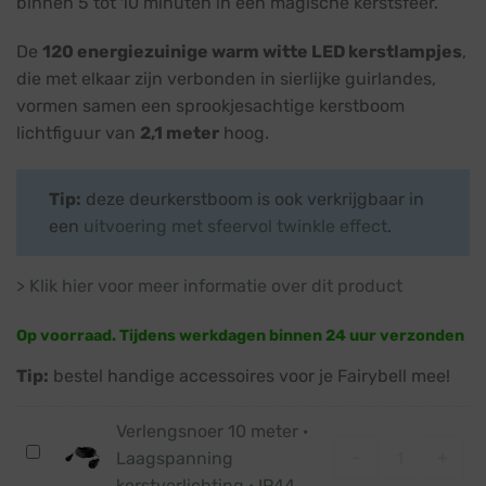
binnen 5 tot 10 minuten in een magische kerstsfeer.
De
120 energiezuinige warm witte LED kerstlampjes
,
die met elkaar zijn verbonden in sierlijke guirlandes,
vormen samen een sprookjesachtige kerstboom
lichtfiguur van
2,1 meter
hoog.
Tip:
deze deurkerstboom is ook verkrijgbaar in
een
uitvoering met sfeervol twinkle effect
.
> Klik hier voor meer informatie over dit product
Op voorraad. Tijdens werkdagen binnen 24 uur verzonden
Tip:
bestel handige accessoires voor je Fairybell mee!
Verlengsnoer 10 meter ·
Verlengsnoer 
Verlengsnoer
-
+
Laagspanning
10
kerstverlichting · IP44