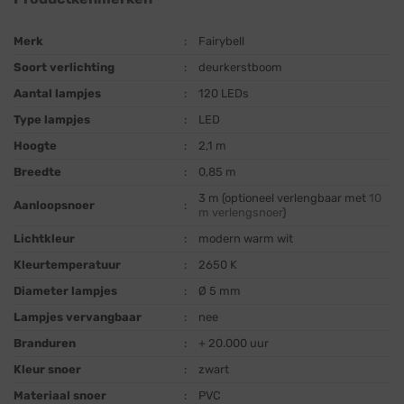
Merk
:
Fairybell
Soort verlichting
:
deurkerstboom
Aantal lampjes
:
120 LEDs
Type lampjes
:
LED
Hoogte
:
2,1 m
Breedte
:
0,85 m
3 m (optioneel verlengbaar met
10
Aanloopsnoer
:
m verlengsnoer
)
Lichtkleur
:
modern warm wit
Kleurtemperatuur
:
2650 K
Diameter lampjes
:
Ø 5 mm
Lampjes vervangbaar
:
nee
Branduren
:
+ 20.000 uur
Kleur snoer
:
zwart
Materiaal snoer
:
PVC