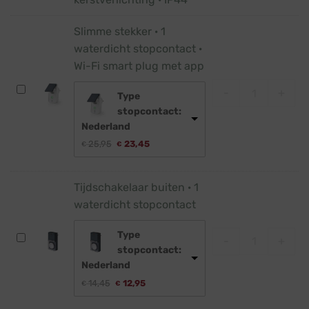
meter
·
Slimme stekker · 1
Laagspanning
waterdicht stopcontact ·
kerstverlichting
Wi-Fi smart plug met app
·
Slimme stekker
IP44
Slimme
-
+
Type
stekker
stopcontact:
·
Nederland
1
Oorspronkelijke
Huidige
25,95
23,45
€
€
waterdicht
prijs
prijs
was:
is:
stopcontact
€ 25,95.
€ 23,45.
·
Tijdschakelaar buiten · 1
Wi-
waterdicht stopcontact
Fi
smart
Tijdschakelaar
Type
Tijdschakelaar
-
+
plug
stopcontact:
buiten
met
Nederland
·
app
Oorspronkelijke
Huidige
14,45
12,95
1
€
€
prijs
prijs
waterdicht
was:
is: