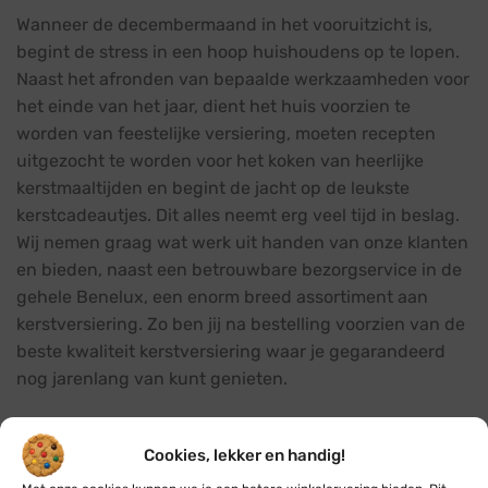
Wanneer de decembermaand in het vooruitzicht is,
begint de stress in een hoop huishoudens op te lopen.
Naast het afronden van bepaalde werkzaamheden voor
het einde van het jaar, dient het huis voorzien te
worden van feestelijke versiering, moeten recepten
uitgezocht te worden voor het koken van heerlijke
kerstmaaltijden en begint de jacht op de leukste
kerstcadeautjes. Dit alles neemt erg veel tijd in beslag.
Wij nemen graag wat werk uit handen van onze klanten
en bieden, naast een betrouwbare bezorgservice in de
gehele Benelux, een enorm breed assortiment aan
kerstversiering. Zo ben jij na bestelling voorzien van de
beste kwaliteit kerstversiering waar je gegarandeerd
nog jarenlang van kunt genieten.
Geen rommel op de stoep met een
deurkerstboom
Cookies, lekker en handig!