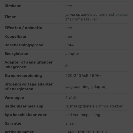
Dimbaar
:
nee
ja, via optionele
schemerschakelaar
Timer
:
of
slimme stekker
Effecten / animatie
:
nee
Koppelbaar
:
nee
Beschermingsgraad
:
IP44
Energiebron
:
adapter
Adapter of aansluitsnoer
:
ja
inbegrepen
Stroomvoorziening
:
220-240 Volt / 50Hz
Uitgangsvoltage adapter
:
laagspanning (adapter)
of energiebron
Vermogen
:
6 Watt
Bedienbaar met app
:
ja, met optionele
slimme stekker
App beschikbaar voor
:
niet van toepassing
Garantie
:
3 jaar
Artikelnummer
:
FANL-D210-120-02-EU