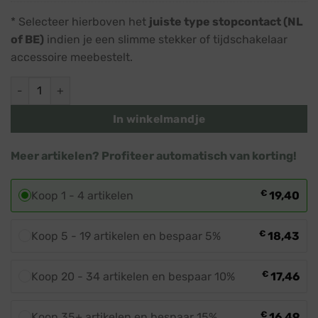
stopcontact
€ 14,45.
€ 12,95.
* Selecteer hierboven het
juiste type stopcontact (NL
of BE)
indien je een slimme stekker of tijdschakelaar
accessoire meebestelt.
Deurkerstboom Fairybell · 2,1 meter · 120 lampjes aantal
In winkelmandje
Meer artikelen? Profiteer automatisch van korting!
€
Koop 1 - 4 artikelen
19,40
€
Koop 5 - 19 artikelen en bespaar 5%
18,43
€
Koop 20 - 34 artikelen en bespaar 10%
17,46
€
Koop 35+ artikelen en bespaar 15%
16,49