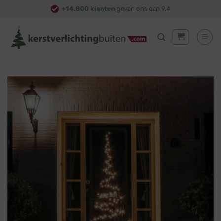
Skip
+14.800 klanten
geven ons een 9,4
to
content