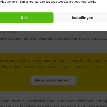
kies weigeren kan ervoor zorgen dat onze website niet optimaal werkt.
 van toepassing
ar
Oké
Instellingen
L-300-360-02-EU
8781474188
ybell, deelbare mast, verbindingskabel voor aansluiten lichtstrengen op ada
es automatisch aan wanneer het donker wordt of bedienen
Bestel dan een
schemerschakelaar
of
slimme stekker
mee.
Meer accessoires
 tuin die mooi versierd kunnen worden met kerstverlichting
nger in een feeërieke kerstsfeer te brengen. Natuurlijk is ee