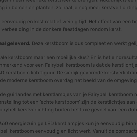
ng in bomen en planten, zo haal je nog meer kerstverlichting p
eenvoudig en kost relatief weinig tijd. Het effect van een be
verbeelding in de donkere feestdagen rondom kerst.
aal geleverd.
Deze kerstboom is dus compleet en werkt gelij
ale kerstboom maar een moeilijke klus? En is het eindresulta
nmerkend voor een Fairybell kerstboom is dat de kerstlichtj
D kerstboom lichtfiguur. De sierlijk gevormde kerstverlichti
 de moderne kerstboom overdag het beeld van de omgeving 
ende guirlandes met kerstlampjes van je Fairybell kerstboom 
telling tot een ‘echte kerstboom’ zijn de kerstlichtjes aan
irybell kerstverlichting buiten het luxe gevoel van ‘een dub
360 energiezuinige LED kerstlampjes kun je eenvoudig binn
bell kerstboom eenvoudig en licht werk. Vanuit de compacte