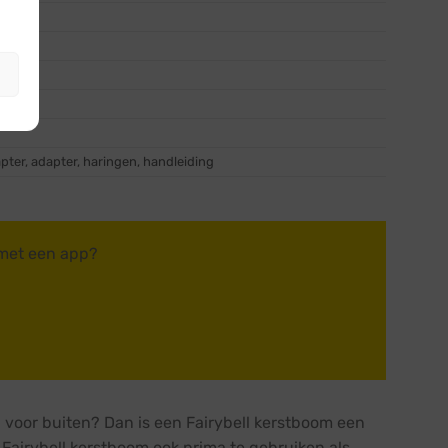
pter, adapter, haringen, handleiding
 met een app?
 voor buiten? Dan is een Fairybell kerstboom een
n Fairybell kerstboom ook prima te gebruiken als