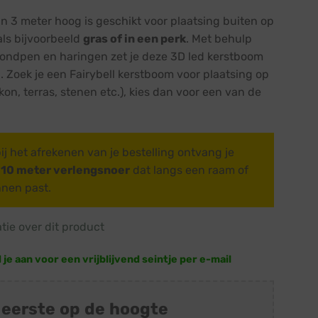
n 3 meter hoog is geschikt voor plaatsing buiten op
ls bijvoorbeeld
gras of in een perk
. Met behulp
rondpen en haringen zet je deze 3D led kerstboom
. Zoek je een Fairybell kerstboom voor plaatsing op
kon, terras, stenen etc.), kies dan voor een van de
ij het afrekenen van je bestelling ontvang je
s 10 meter verlengsnoer
dat langs een raam of
nnen past.
atie over dit product
e aan voor een vrijblijvend seintje per e-mail
 eerste op de hoogte