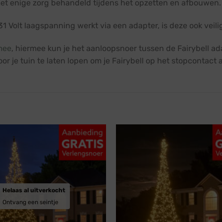
 met enige zorg behandeld tijdens het opzetten en afbouwen.
1 Volt laagspanning werkt via een adapter, is deze ook veili
mee
, hiermee kun je het aanloopsnoer tussen de Fairybell a
r je tuin te laten lopen om je Fairybell op het stopcontact a
Helaas al uitverkocht
Ontvang een seintje