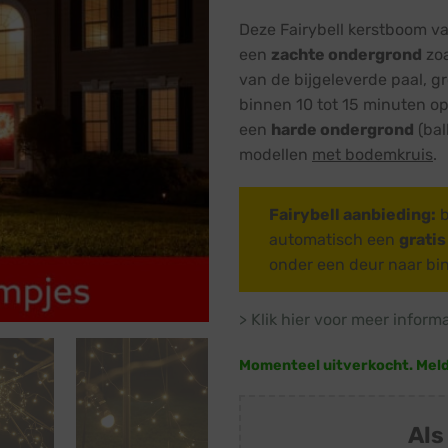
Deze Fairybell kerstboom va
een
zachte ondergrond
zoa
van de bijgeleverde paal, g
binnen 10 tot 15 minuten op
een
harde ondergrond
(bal
modellen
met bodemkruis
.
Fairybell aanbieding:
b
automatisch een
grati
onder een deur naar bi
> Klik hier voor meer inform
Momenteel uitverkocht. Meld j
Als