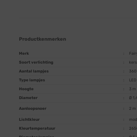
Productkenmerken
Merk
:
Fair
Soort verlichting
:
ker
Aantal lampjes
:
360
Type lampjes
:
LED
Hoogte
:
3 m
Diameter
:
Ø 1,
Aanloopsnoer
:
2 m 
Lichtkleur
:
mod
Kleurtemperatuur
:
265