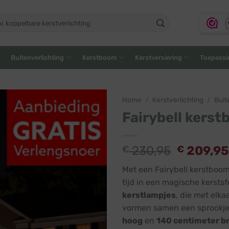
ken
:
Buitenverlichting
Kerstboom
Kerstversiering
Toepassi
Home
/
Kerstverlichting
/
Buit
Fairybell kerst
Oorspron
€
230,95
€
209,9
prijs
Met een Fairybell kerstboom 
was:
tijd in een magische kerstsf
€ 230,9
kerstlampjes
, die met elka
vormen samen een sprookje
hoog
en
140 centimeter b