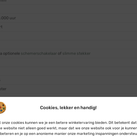
 mm
0.000 uur
rt
via optionele
schemerschakelaar
of
slimme stekker
4
pter
-240 Volt / 50Hz
Cookies, lekker en handig!
spanning (adapter)
 onze cookies kunnen we je een betere winkelervaring bieden. Dit betekent dat
att
e website niet alleen goed werkt, maar dat we onze website ook voor je kunne
met optionele
slimme stekker
beteren en je op een anonieme manier onze marketing inspanningen ondersteu