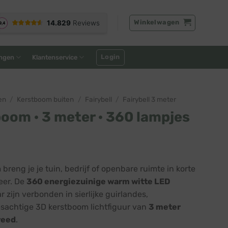
Winkelwagen
Login
ngen
Klantenservice
en
/
Kerstboom buiten
/
Fairybell
/
Fairybell 3 meter
boom · 3 meter · 360 lampjes
kelijke
Huidige
5
prijs
breng je je tuin, bedrijf of openbare ruimte in korte
is:
eer. De
360 energiezuinige warm witte LED
5.
€ 209,95.
ar zijn verbonden in sierlijke guirlandes,
sachtige 3D kerstboom lichtfiguur van
3 meter
reed
.