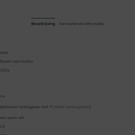
Beschrijving
Aanvullende informatie
ybell
stboom voor buiten
 LEDs
4 m
(optioneel verlengbaar met
10 meter verlengsnoer
)
ern warm wit
0 K