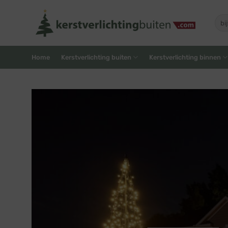
Skip
to
Zoe
naar
content
Home
Kerstverlichting buiten
Kerstverlichting binnen