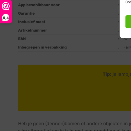
Coo
App beschikbaar voor
:
niet
Garantie
:
3 ja
9,4
Inclusief mast
:
ja
Artikelnummer
:
FAN
EAN
:
871
Inbegrepen in verpakking
:
Fair
Tip:
je lampj
Heb je geen (dennen)bomen of andere objecten in je
slim alternatief om je tuin met een prachtige blikva