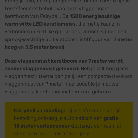
breng je tuin, bedrijf of openbare ruimte in korte tijd in
kerstsfeer met behulp van deze vlaggenmast
kerstboom van Fairybell. De
1500 energiezuinige
warm witte LED kerstlampjes
, die met elkaar zijn
verbonden in sierlijke guirlandes, vormen samen een
sprookjesachtige 3D kerstboom lichtfiguur van
7 meter
hoog
en
3,5 meter breed
.
Deze vlaggenmast kerstboom van 7 meter wordt
zonder vlaggenmast geleverd.
Heb je zelf nog geen
vlaggenmast? Bestel dan gelijk een compacte
deelbare
vlaggenmast
van 7 meter mee, zodat je je nieuwe
vlaggenmast kerstboom meteen kunt gebruiken.
Fairybell aanbieding:
bij het afrekenen van je
bestelling ontvang je automatisch een
gratis
10 meter verlengsnoer
dat langs een raam of
onder een deur naar binnen past.