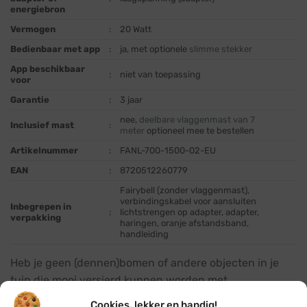
energiebron
Vermogen
:
20 Watt
Bedienbaar met app
:
ja, met optionele
slimme stekker
App beschikbaar
:
niet van toepassing
voor
Garantie
:
3 jaar
nee,
deelbare vlaggenmast van 7
Inclusief mast
:
meter
optioneel mee te bestellen
Artikelnummer
:
FANL-700-1500-02-EU
EAN
:
8720512260779
Fairybell (zonder vlaggenmast),
verbindingskabel voor aansluiten
Inbegrepen in
:
lichtstrengen op adapter, adapter,
verpakking
haringen, oranje afstandsband,
handleiding
Heb je geen (dennen)bomen of andere objecten in je
tuin die mooi versierd kunnen worden met
kerstverlichting voor buiten? Dan is een vlaggenmast
Cookies, lekker en handig!