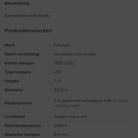
Beschrijving
Aanvullende informatie
Productkenmerken
Merk
:
Fairybell
Soort verlichting
:
kerstboom voor buiten
Aantal lampjes
:
1500 LEDs
Type lampjes
:
LED
Hoogte
:
7 m
Diameter
:
Ø 3,5 m
2 m (optioneel verlengbaar met
10 meter
Aanloopsnoer
:
verlengsnoer
)
Lichtkleur
:
modern warm wit
Kleurtemperatuur
:
2650 K
Diameter lampjes
:
Ø 5 mm