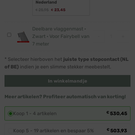
Nederland
1
Oorspronkelijke
Huidige
25,95
23,45
€
€
waterdicht
prijs
prijs
was:
is:
stopcontact
€ 25,95.
€ 23,45.
·
Deelbare vlaggenmast ·
Deelbare vlagg
Wi-
Deelbare
-
+
Zwart · Voor Fairybell van
Fi
vlaggenmast
7 meter
smart
·
plug
Zwart
* Selecteer hierboven het
juiste type stopcontact (NL
met
·
of BE)
indien je een slimme stekker meebestelt.
app
Voor
Fairybell
In winkelmandje
van
7
Meer artikelen? Profiteer automatisch van korting!
meter
€
Koop 1 - 4 artikelen
530,45
€
Koop 5 - 19 artikelen en bespaar 5%
503,93