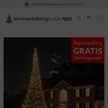
Skip
+14.800 klanten
geven ons een 9,4
to
content