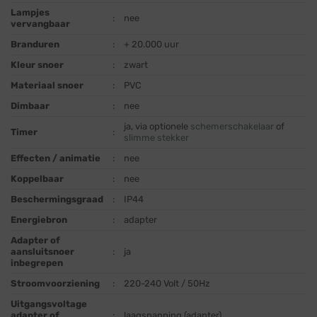
Lampjes
:
nee
vervangbaar
Branduren
:
+ 20.000 uur
Kleur snoer
:
zwart
Materiaal snoer
:
PVC
Dimbaar
:
nee
ja, via optionele
schemerschakelaar
of
Timer
:
slimme stekker
Effecten / animatie
:
nee
Koppelbaar
:
nee
Beschermingsgraad
:
IP44
Energiebron
:
adapter
Adapter of
aansluitsnoer
:
ja
inbegrepen
Stroomvoorziening
:
220-240 Volt / 50Hz
Uitgangsvoltage
adapter of
:
laagspanning (adapter)