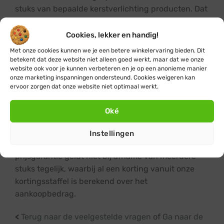
stuks van bepaalde kerstverlichting producten. Dat
geldt dus ook voor Fairybell vlaggenmast
kerstbomen. Deze korting op de prijs bij afname van
Cookies, lekker en handig!
meerdere stuks vindt je ook bij Fairybell producten
Met onze cookies kunnen we je een betere winkelervaring bieden. Dit
terug in een handig overzicht op elke
betekent dat deze website niet alleen goed werkt, maar dat we onze
website ook voor je kunnen verbeteren en je op een anonieme manier
productpagina.
onze marketing inspanningen ondersteund. Cookies weigeren kan
ervoor zorgen dat onze website niet optimaal werkt.
Kom je ergens anders toch nog een goedkopere
prijs tegen bij afname van meerdere stuks? Neem
Oké
dan even contact met ons op, zodat wij voor je
kunnen kijken of we de prijs kunnen matchen. Let
Instellingen
op: de extra korting van 5% van de laagste
prijsgarantie geldt niet bij afname van meerdere
stuks tegelijk, waarbij al een korting vanuit onze
kortingsstaffel is berekend over het
aankoopbedrag.
<
Terug naar de veelgestelde vragen
of
Ga naar de