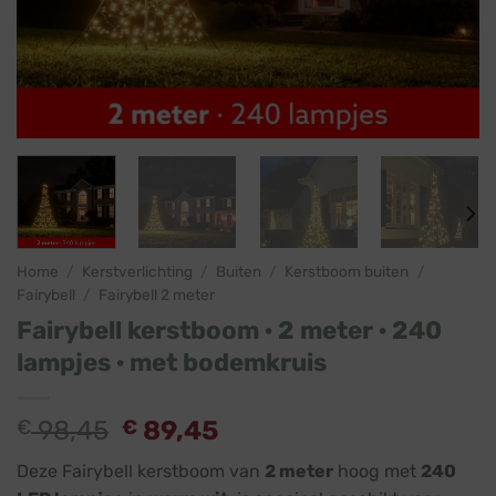
Home
/
Kerstverlichting
/
Buiten
/
Kerstboom buiten
/
Fairybell
/
Fairybell 2 meter
Fairybell kerstboom · 2 meter · 240
lampjes · met bodemkruis
Oorspronkelijke
Huidige
€
98,45
€
89,45
prijs
prijs
Deze Fairybell kerstboom van
2 meter
hoog met
240
was:
is: