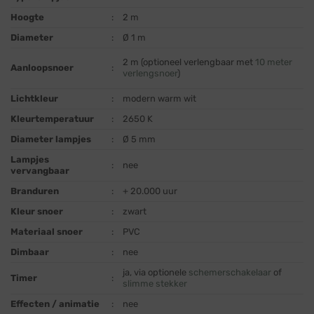
Hoogte
:
2 m
Diameter
:
Ø 1 m
2 m (optioneel verlengbaar met
10 meter
Aanloopsnoer
:
verlengsnoer
)
Lichtkleur
:
modern warm wit
Kleurtemperatuur
:
2650 K
Diameter lampjes
:
Ø 5 mm
Lampjes
:
nee
vervangbaar
Branduren
:
+ 20.000 uur
Kleur snoer
:
zwart
Materiaal snoer
:
PVC
Dimbaar
:
nee
ja, via optionele
schemerschakelaar
of
Timer
:
slimme stekker
Effecten / animatie
:
nee