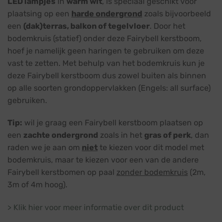
LED lampjes
in
warm wit
, is speciaal geschikt voor
€ 98,45.
€ 89,45.
plaatsing op een
harde ondergrond
zoals bijvoorbeeld
een
(dak)terras, balkon of tegelvloer
. Door het
bodemkruis (statief) onder deze Fairybell kerstboom,
hoef je namelijk geen haringen te gebruiken om deze
vast te zetten. Met behulp van het bodemkruis kun je
deze Fairybell kerstboom dus zowel buiten als binnen
op alle soorten grondoppervlakken (Engels: all surface)
gebruiken.
Tip:
wil je graag een Fairybell kerstboom plaatsen op
een
zachte ondergrond
zoals in het
gras of perk
, dan
raden we je aan om
niet
te kiezen voor dit model met
bodemkruis, maar te kiezen voor een van de andere
Fairybell kerstbomen op paal
zonder bodemkruis
(2m,
3m of 4m hoog).
> Klik hier voor meer informatie over dit product