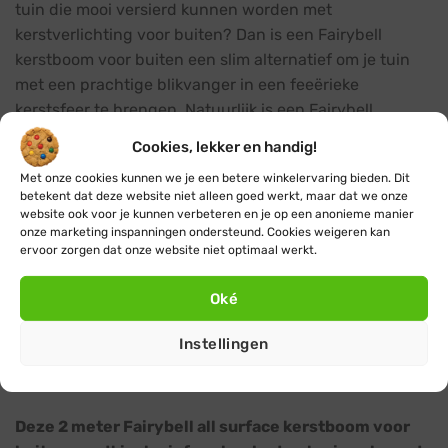
tuin die mooi versierd kunnen worden met
kerstverlichting voor buiten? Dan is een Fairybell
kerstboom voor buiten een slim alternatief om je tuin
met een prachtige blikvanger in een feeërieke
kerstsfeer te brengen. Natuurlijk is een Fairybell
kerstboom ook prima te gebruiken als sfeervolle
Cookies, lekker en handig!
aanvulling op je bestaande kerstverlichting in bomen
Met onze cookies kunnen we je een betere winkelervaring bieden. Dit
en planten, zo haal je nog meer kerstverlichting plezier
betekent dat deze website niet alleen goed werkt, maar dat we onze
in je tuin.
website ook voor je kunnen verbeteren en je op een anonieme manier
onze marketing inspanningen ondersteund. Cookies weigeren kan
ervoor zorgen dat onze website niet optimaal werkt.
Het opzetten van een 2 meter Fairybell kerstboom voor
buiten is eenvoudig en kost relatief weinig tijd. Het
Oké
effect van een bevestigde Fairybell kerstverlichting
buiten is adembenemend mooi en spreekt jong en oud
Instellingen
tot de verbeelding in de donkere feestdagen rondom
kerst.
Deze 2 meter Fairybell all surface kerstboom voor