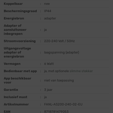
Koppelbaar
:
nee
Beschermingsgraad
:
IP44
Energiebron
:
adapter
Adapter of
aansluitsnoer
:
ja
inbegrepen
Stroomvoorziening
:
220-240 Volt / 50Hz
Uitgangsvoltage
adapter of
:
laagspanning (adapter)
energiebron
Vermogen
:
6 Watt
Bedienbaar met app
:
ja, met optionele
slimme stekker
App beschikbaar
:
niet van toepassing
voor
Garantie
:
3 jaar
Inclusief mast
:
ja
Artikelnummer
:
FANL-AS200-240-02-EU
EAN
:
8718781479053