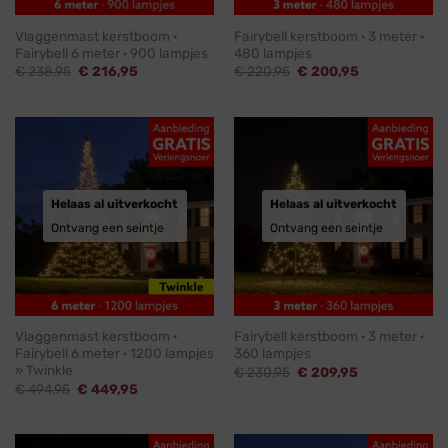
Vlaggenmast kerstboom ·
Fairybell kerstboom · 3 meter ·
Fairybell 6 meter · 900 lampjes
480 lampjes
Oorspronkelijke
Huidige
Oorspronkelijke
Huidige
€
238,95
€
216,95
€
220,95
€
200,95
prijs
prijs
prijs
prijs
was:
is:
was:
is:
€ 238,95.
€ 216,95.
€ 220,95.
€ 200,95.
Helaas al uitverkocht
Helaas al uitverkocht
Ontvang een seintje
Ontvang een seintje
Vlaggenmast kerstboom ·
Fairybell kerstboom · 3 meter ·
Fairybell 6 meter · 1200 lampjes
360 lampjes
» Twinkle
Oorspronkelijke
Huidige
€
230,95
€
209,95
prijs
prijs
Oorspronkelijke
Huidige
€
494,95
€
449,95
was:
is:
prijs
prijs
€ 230,95.
€ 209,95.
was:
is:
€ 494,95.
€ 449,95.