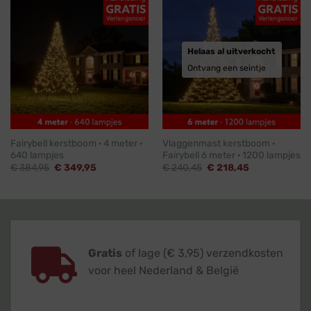
Helaas al uitverkocht
Ontvang een seintje
Fairybell kerstboom · 4 meter ·
Vlaggenmast kerstboom ·
640 lampjes
Fairybell 6 meter · 1200 lampjes
Oorspronkelijke
Huidige
Oorspronkelijke
Huidige
€
384,95
€
349,95
€
240,45
€
218,45
prijs
prijs
prijs
prijs
was:
is:
was:
is:
€ 384,95.
€ 349,95.
€ 240,45.
€ 218,45.
Gratis
of lage (€ 3,95) verzendkosten
voor heel Nederland & België