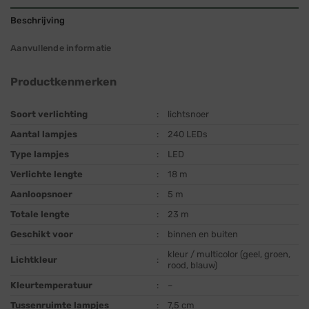
Beschrijving
Aanvullende informatie
Productkenmerken
Soort verlichting
:
lichtsnoer
Aantal lampjes
:
240 LEDs
Type lampjes
:
LED
Verlichte lengte
:
18 m
Aanloopsnoer
:
5 m
Totale lengte
:
23 m
Geschikt voor
:
binnen en buiten
kleur / multicolor (geel, groen,
Lichtkleur
:
rood, blauw)
Kleurtemperatuur
:
–
Tussenruimte lampjes
:
7,5 cm