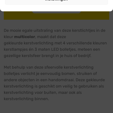
Meer accessoires
De mooie egale uitstraling van deze kerstlichtjes in de
kleur
multicolor
, maakt dat deze
gekleurde kerstverlichting met 4 verschillende kleuren
kerstlampjes én 3 maten LED bolletjes, meteen een
gezellige kerstsfeer brengt in je huis of bedrijf.
Met behulp van deze sfeervolle kerstverlichting
bolletjes verlicht je eenvoudig bomen, struiken of
andere objecten in een handomdraai. Deze gekleurde
kerstverlichting is geschikt om veilig te gebruiken als
kerstverlichting voor buiten, maar ook als
kerstverlichting binnen.