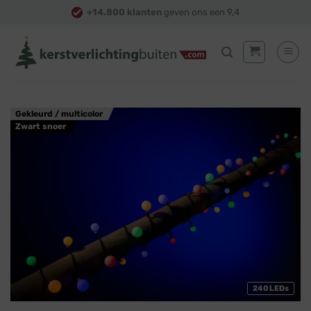
Skip
+14.800 klanten
geven ons een 9,4
to
content
Gekleurd / multicolor
Zwart snoer
240 LEDs