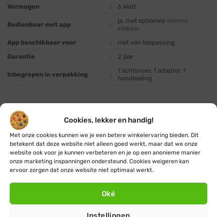
Vermogen
:
6 Watt
ja, met optionele
slimme
Bedienbaar met app
:
stekker
App beschikbaar voor
:
niet van toepassing
Garantie
:
2 jaar
1 lichtsnoer, 1 adapter, 1
Inbegrepen in verpakking
:
handleiding
Cookies, lekker en handig!
Met onze cookies kunnen we je een betere winkelervaring bieden. Dit
betekent dat deze website niet alleen goed werkt, maar dat we onze
Tip:
je lampjes automatisch aan wanneer
website ook voor je kunnen verbeteren en je op een anonieme manier
het donker wordt of bedienen met een
onze marketing inspanningen ondersteund. Cookies weigeren kan
app?
ervoor zorgen dat onze website niet optimaal werkt.
Bestel dan
een
schemerschakelaar
of
slimme
Oké
stekker
mee.
Instellingen