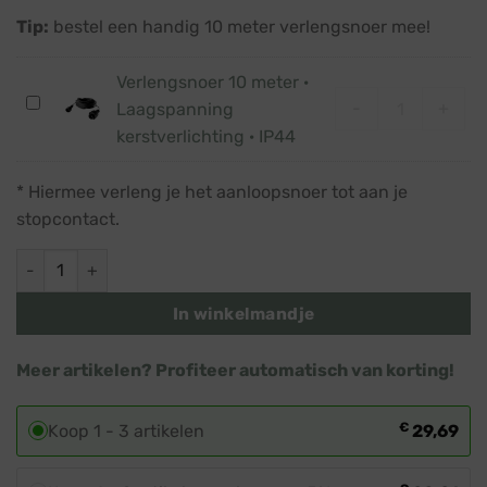
Tip:
bestel een handig 10 meter verlengsnoer mee!
Verlengsnoer 10 meter ·
Verlengsnoer 
Verlengsnoer
-
+
Laagspanning
10
kerstverlichting · IP44
meter
·
* Hiermee verleng je het aanloopsnoer tot aan je
Laagspanning
stopcontact.
kerstverlichting
·
Gekleurde kerstverlichting · 3 formaten bolletjes · 240 LED 
IP44
In winkelmandje
Meer artikelen? Profiteer automatisch van korting!
€
Koop 1 - 3 artikelen
29,69