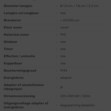
Diameter lampjes
:
Ø 1,4 cm / 1,8 cm / 2,3 cm
Lampjes vervangbaar
:
nee
Branduren
:
+ 20.000 uur
Kleur snoer
:
zwart
Materiaal snoer
:
PVC
Dimbaar
:
nee
Timer
:
nee
Effecten / animatie
:
nee
Koppelbaar
:
nee
Beschermingsgraad
:
IP44
Energiebron
:
adapter
Adapter of aansluitsnoer
:
ja
inbegrepen
Stroomvoorziening
:
220-240 Volt / 50Hz
Uitgangsvoltage adapter of
:
laagspanning (adapter)
energiebron