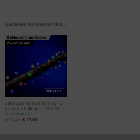
ANDERE SUGGESTIES…
Gekleurd / multicolor
Zwart snoer
120 LEDs
Gekleurde kerstverlichting · 3
formaten bolletjes · 120 LED
kerstlampjes
Oorspronkelijke
Huidige
€
38,45
€
17,81
prijs
prijs
was:
is:
€ 38,45.
€ 17,81.