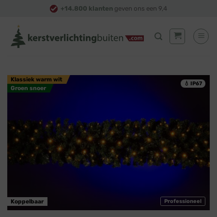
Skip
+14.800 klanten
geven ons een 9,4
to
content
Klassiek warm wit
💧 IP67
Groen snoer
Koppelbaar
Professioneel