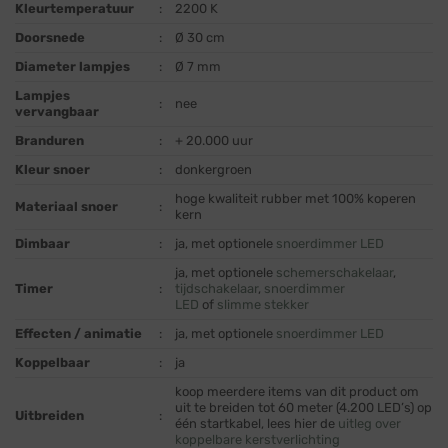
Kleurtemperatuur
:
2200 K
Doorsnede
:
Ø 30 cm
Diameter lampjes
:
Ø 7 mm
Lampjes
:
nee
vervangbaar
Branduren
:
+ 20.000 uur
Kleur snoer
:
donkergroen
hoge kwaliteit rubber met 100% koperen
Materiaal snoer
:
kern
Dimbaar
:
ja, met optionele
snoerdimmer LED
ja, met optionele
schemerschakelaar
,
Timer
:
tijdschakelaar
,
snoerdimmer
LED
of
slimme stekker
Effecten / animatie
:
ja, met optionele
snoerdimmer LED
Koppelbaar
:
ja
koop meerdere items van dit product om
uit te breiden tot 60 meter (4.200 LED’s) op
Uitbreiden
:
één startkabel, lees hier de
uitleg over
koppelbare kerstverlichting