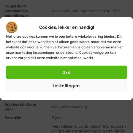
Koppelbare
accessoires
:
startkabel
,
verlengsnoeren
en
splitters
beschikbaar
IP67 (door deze hoge beschermingsgraad
Beschermingsgraad
:
Cookies, lekker en handig!
beter geschikt voor permanente installatie)
Met onze cookies kunnen we je een betere winkelervaring bieden. Dit
Energiebron
:
startkabel
(let op:
niet inbegrepen
)
betekent dat deze website niet alleen goed werkt, maar dat we onze
nee, vergeet niet om een
startkabel
website ook voor je kunnen verbeteren en je op een anonieme manier
Adapter of
(aansluitsnoer) mee te bestellen om zo je
onze marketing inspanningen ondersteund. Cookies weigeren kan
aansluitsnoer
:
lampjes meteen vanuit de doos te kunnen
ervoor zorgen dat onze website niet optimaal werkt.
inbegrepen
gebruiken
Uitgangsvoltage
Oké
adapter of
:
220-240 Volt / DC (uitgang
startkabel
)
energiebron
Instellingen
Vermogen
:
7,4 Watt
Bedienbaar met app
:
ja, met optionele
slimme stekker
App beschikbaar
:
niet van toepassing
voor
Garantie
:
2 jaar
werkt alleen in combinatie met producten
uit de
Blynx Connect
serie, werkt
niet
in