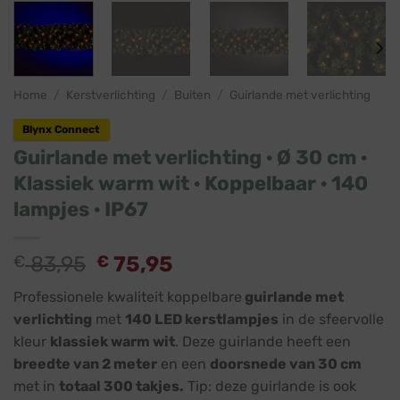
Home
/
Kerstverlichting
/
Buiten
/
Guirlande met verlichting
Blynx Connect
Guirlande met verlichting · Ø 30 cm ·
Klassiek warm wit · Koppelbaar · 140
lampjes · IP67
€
83,95
€
75,95
Professionele kwaliteit koppelbare
guirlande met
verlichting
met
140 LED kerstlampjes
in de sfeervolle
kleur
klassiek warm wit
. Deze guirlande heeft een
breedte van 2 meter
en een
doorsnede van 30 cm
met in
totaal 300 takjes.
Tip: deze guirlande is ook