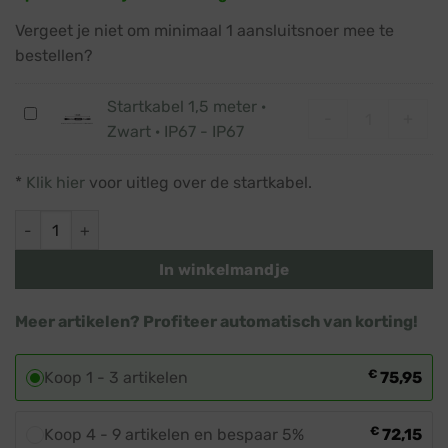
Vergeet je niet om minimaal 1 aansluitsnoer mee te
bestellen?
Startkabel 1,5 meter ·
Startkabel 1,5
Startkabel
-
+
Zwart · IP67 - IP67
1,5
meter
*
Klik hier
voor uitleg over de startkabel.
·
Zwart
Guirlande met verlichting · Ø 30 cm · Klassiek warm wit · Kopp
·
IP67
In winkelmandje
-
IP67
Meer artikelen? Profiteer automatisch van korting!
€
Koop 1 - 3 artikelen
75,95
€
Koop 4 - 9 artikelen en bespaar 5%
72,15