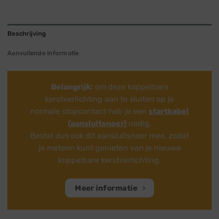
Beschrijving
Aanvullende informatie
Belangrijk:
om deze koppelbare
kerstverlichting aan te sluiten op je
normale stopcontact heb je een
startkabel
(aansluitsnoer)
nodig.
Bestel dus ook dit aansluitsnoer mee, zodat
je meteen kunt genieten van je nieuwe
koppelbare kerstverlichting.
Meer informatie