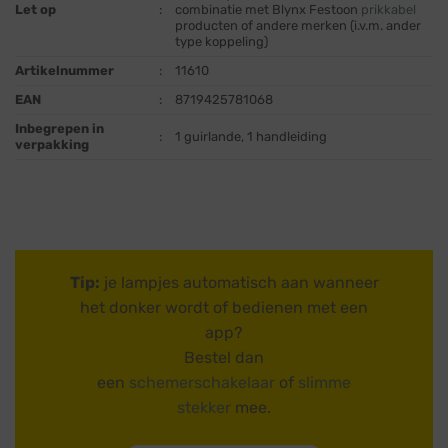
Let op
:
combinatie met Blynx Festoon
prikkabel
producten of andere merken (i.v.m. ander
type koppeling)
Artikelnummer
:
11610
EAN
:
8719425781068
Inbegrepen in
:
1 guirlande, 1 handleiding
verpakking
Tip:
je lampjes automatisch aan wanneer
het donker wordt of bedienen met een
app?
Bestel dan
een
schemerschakelaar
of
slimme
stekker
mee.