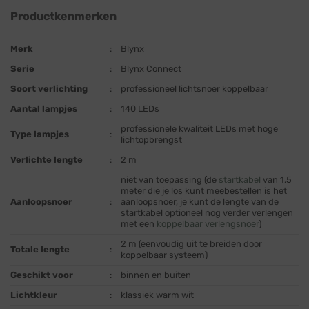
Productkenmerken
Merk
:
Blynx
Serie
:
Blynx Connect
Soort verlichting
:
professioneel lichtsnoer koppelbaar
Aantal lampjes
:
140 LEDs
professionele kwaliteit LEDs met hoge
Type lampjes
:
lichtopbrengst
Verlichte lengte
:
2 m
niet van toepassing (de
startkabel
van 1,5
meter die je los kunt meebestellen is het
Aanloopsnoer
:
aanloopsnoer, je kunt de lengte van de
startkabel optioneel nog verder verlengen
met een
koppelbaar verlengsnoer
)
2 m (eenvoudig uit te breiden door
Totale lengte
:
koppelbaar systeem)
Geschikt voor
:
binnen en buiten
Lichtkleur
:
klassiek warm wit