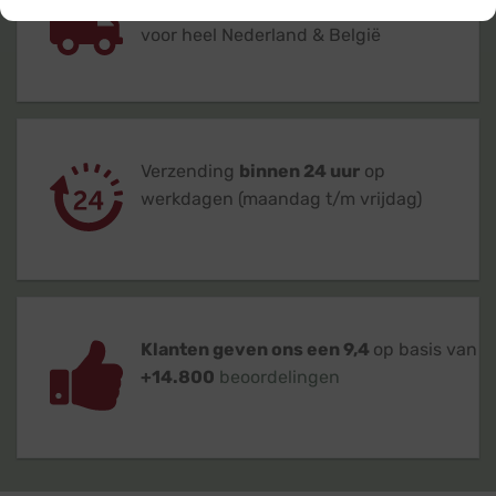
Gratis
of lage (€ 3,95) verzendkosten
voor heel Nederland & België
Verzending
binnen 24 uur
op
werkdagen (maandag t/m vrijdag)
Klanten geven ons een 9,4
op basis van
+14.800
beoordelingen