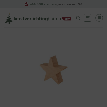
Skip
+14.800 klanten
geven ons een 9,4
to
content