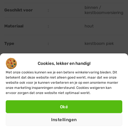
binnen /
Geschikt voor
:
kerstboomversiering
Materiaal
:
hout
Type
:
kerstboom piek
Afmetingen L x B x
:
11 x 3,4 x 11 cm
Cookies, lekker en handig!
H (cm)
Met onze cookies kunnen we je een betere winkelervaring bieden. Dit
Staand of hangend
:
staand
betekent dat deze website niet alleen goed werkt, maar dat we onze
website ook voor je kunnen verbeteren en je op een anonieme manier
onze marketing inspanningen ondersteund. Cookies weigeren kan
ervoor zorgen dat onze website niet optimaal werkt.
Oké
Instellingen