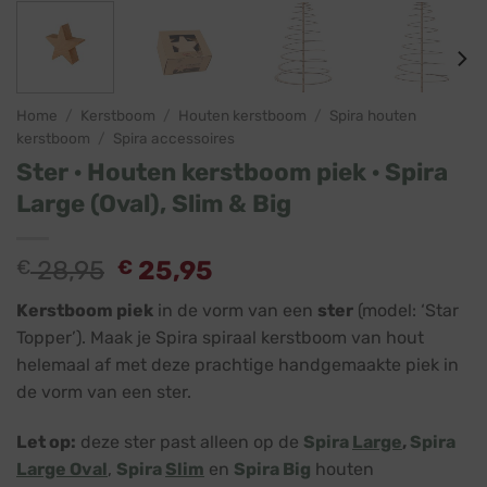
Home
/
Kerstboom
/
Houten kerstboom
/
Spira houten
kerstboom
/
Spira accessoires
Ster · Houten kerstboom piek · Spira
Large (Oval), Slim & Big
Oorspronkelijke
Huidige
€
28,95
€
25,95
prijs
prijs
Kerstboom piek
in de vorm van een
ster
(model: ‘Star
was:
is:
Topper’). Maak je Spira spiraal kerstboom van hout
€ 28,95.
€ 25,95.
helemaal af met deze prachtige handgemaakte piek in
de vorm van een ster.
Let op:
deze ster past alleen op de
Spira
Large
,
Spira
Large Oval
,
Spira
Slim
en
Spira Big
houten