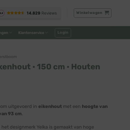
Winkelwagen
Login
ngen
Klantenservice
erstboom
ikenhout · 150 cm · Houten
kelijke
Huidige
prijs
om uitgevoerd in
eikenhout
met een
hoogte van
is:
van 93 cm
.
0.
€ 199,00.
 het designmerk Yelka is gemaakt van hoge