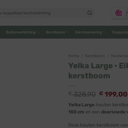
ken
:
Buitenverlichting
Kerstboom
Kerstversiering
Toepassi
Home
/
Kerstboom
/
Houten k
Yelka Large · E
kerstboom
Oorspron
€
328,90
€
199,00
prijs
Yelka Large
houten kerstbo
was:
150 cm
en een
doorsnede 
€ 328,9
Deze houten kerstboom van