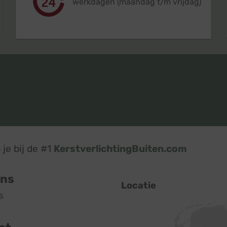
werkdagen (maandag t/m vrijdag)
je bij de #1
KerstverlichtingBuiten.com
ons
Locatie
s