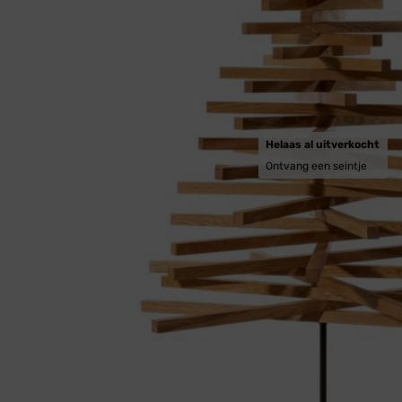
Helaas al uitverkocht
Ontvang een seintje