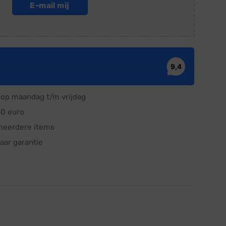
E-mail mij
op maandag t/m vrijdag
50 euro
meerdere items
aar garantie