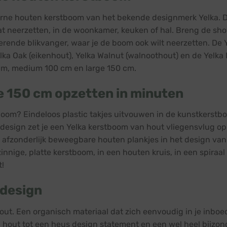
erne houten kerstboom van het bekende designmerk Yelka. De
at neerzetten, in de woonkamer, keuken of hal. Breng de show
terende blikvanger, waar je de boom ook wilt neerzetten. De 
lka Oak (eikenhout), Yelka Walnut (walnoothout) en de Yelka 
5 cm, medium 100 cm en large 150 cm.
ge 150 cm opzetten in minuten
boom? Eindeloos plastic takjes uitvouwen in de kunstkerstb
design zet je een Yelka kerstboom van hout vliegensvlug op
e afzonderlijk beweegbare houten plankjes in het design v
nige, platte kerstboom, in een houten kruis, in een spiraal
t!
 design
out. Een organisch materiaal dat zich eenvoudig in je inbo
hout tot een heus design statement en een wel heel bijzond