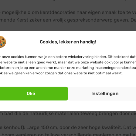
mogelijkheid om kerstdecoraties naar eigen smaak toe te voe
mende Kerst zeker een vrolijk gespreksonderwerp geven. Dez
Cookies, lekker en handig!
 kerstboom uit de doos haalt. Zodra je de boom in handen he
 onze cookies kunnen we je een betere winkelervaring bieden. Dit betekent dat
et de hand gemaakt. De makers hebben aandacht besteed aan
e website niet alleen goed werkt, maar dat we onze website ook voor je kunne
beteren en je op een anonieme manier onze marketing inspanningen ondersteu
goedkope massaproductie in het verre oosten, wordt de Yelk
kies weigeren kan ervoor zorgen dat onze website niet optimaal werkt.
 van Yelka zorgden ervoor dat elk detail in orde was, hoe k
 kunstkerstboom
Oké
Instellingen
een conventionele kunstkerstboom met dennennaalden van ij
m bad die de natuurlijke materialen teweeg brengen door di
(eikenhout): Large 150 cm, door de zeer hoge kwaliteit. Dat w
ka boom versieren op talloze verschillende manieren en met al