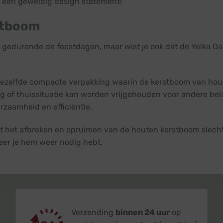
jk een geweldig design statement!
stboom
ing gedurende de feestdagen, maar wist je ook dat de Yelka O
dezelfde compacte verpakking waarin de kerstboom van hout 
 of thuissituatie kan worden vrijgehouden voor andere belan
rzaamheid en efficiëntie.
 het afbreken en opruimen van de houten kerstboom slechts
eer je hem weer nodig hebt.
Verzending
binnen 24 uur
op