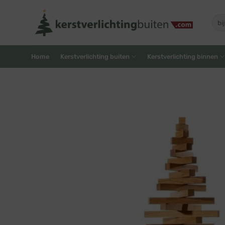
Skip
to
Zoe
naar
content
Home
Kerstverlichting buiten
Kerstverlichting binnen