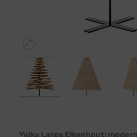
Yelka Large Eikenhout: moder