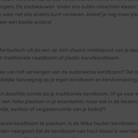
slingers. De zoetekauwen onder ons zullen misschien kiezen v
eer net iets anders kunt versieren, beleef je nog meer plez
weer een beetje anders!
 fantastisch uit als een op zich staand middelpunt van je d
n traditionele naaldboom of plastic kunstkerstboom.
 idee van het vervangen van de ouderwetse kerstboom? Dat i
eestelijke toevoeging op je eigen kerstboom en kerstversiering
 dezelfde ruimte als je traditionele kerstboom. Of ga voor ee
nt een Yelka plaatsen in je woonkamer, maar ook in de keuken
ijk, kantoor of vergaderruimte van je bedrijf?
ionele kerstboom te plaatsen, is de Yelka houten kerstboom 
den neergezet dat de kerstboom van hout ideaal is voor kle