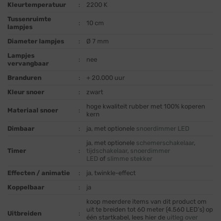
Kleurtemperatuur
:
2200 K
Tussenruimte
:
10 cm
lampjes
Diameter lampjes
:
Ø 7 mm
Lampjes
:
nee
vervangbaar
Branduren
:
+ 20.000 uur
Kleur snoer
:
zwart
hoge kwaliteit rubber met 100% koperen
Materiaal snoer
:
kern
Dimbaar
:
ja, met optionele
snoerdimmer LED
ja, met optionele
schemerschakelaar
,
Timer
:
tijdschakelaar
,
snoerdimmer
LED
of
slimme stekker
Effecten / animatie
:
ja, twinkle-effect
Koppelbaar
:
ja
koop meerdere items van dit product om
uit te breiden tot 60 meter (4.560 LED’s) op
Uitbreiden
:
één startkabel, lees hier de
uitleg over