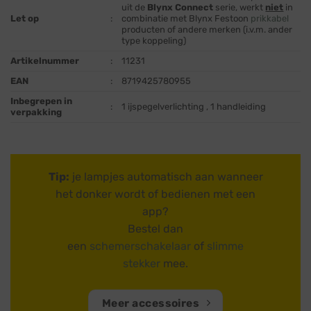
uit de
Blynx Connect
serie, werkt
niet
in
Let op
:
combinatie met Blynx Festoon
prikkabel
producten of andere merken (i.v.m. ander
type koppeling)
Artikelnummer
:
11231
EAN
:
8719425780955
Inbegrepen in
:
1 ijspegelverlichting , 1 handleiding
verpakking
Tip:
je lampjes automatisch aan wanneer
het donker wordt of bedienen met een
app?
Bestel dan
een
schemerschakelaar
of
slimme
stekker
mee.
Meer accessoires