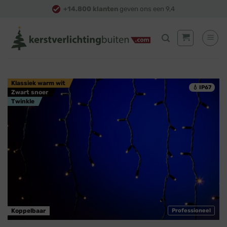
Skip
+14.800 klanten
geven ons een 9,4
to
content
Klassiek warm wit
💧 IP67
Zwart snoer
Twinkle
Koppelbaar
Professioneel