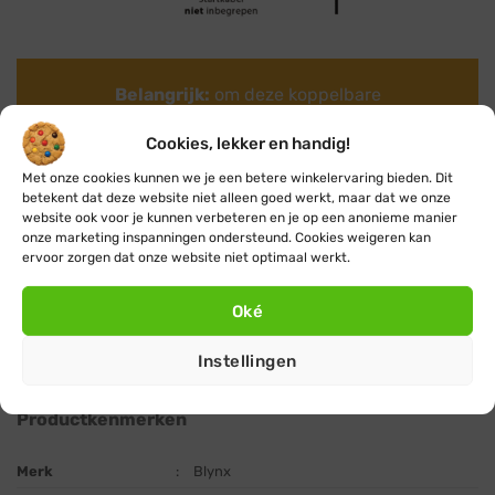
Belangrijk:
om deze koppelbare
kerstverlichting aan te sluiten op je
Cookies, lekker en handig!
normale stopcontact heb je een
startkabel
(aansluitsnoer)
nodig.
Met onze cookies kunnen we je een betere winkelervaring bieden. Dit
betekent dat deze website niet alleen goed werkt, maar dat we onze
Bestel dus ook dit aansluitsnoer mee, zodat
website ook voor je kunnen verbeteren en je op een anonieme manier
je meteen kunt genieten van je nieuwe
onze marketing inspanningen ondersteund. Cookies weigeren kan
ervoor zorgen dat onze website niet optimaal werkt.
koppelbare kerstverlichting.
Oké
Meer informatie
Instellingen
Productkenmerken
Merk
:
Blynx