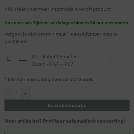
> Klik hier voor meer informatie over dit product
Op voorraad. Tijdens werkdagen binnen 24 uur verzonden
Vergeet je niet om minimaal 1 aansluitsnoer mee te
bestellen?
Startkabel 1,5 meter ·
Startkabel 1,5
Startkabel
-
+
Zwart · IP67 - IP67
1,5
meter
*
Klik hier
voor uitleg over de startkabel.
·
Zwart
IJspegelverlichting · Klassiek warm wit · Twinkle · Zwart snoe
·
IP67
In winkelmandje
-
IP67
Meer artikelen? Profiteer automatisch van korting!