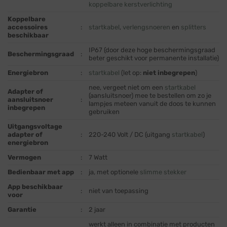
koppelbare kerstverlichting
Koppelbare
accessoires
:
startkabel
,
verlengsnoeren
en
splitters
beschikbaar
IP67 (door deze hoge beschermingsgraad
Beschermingsgraad
:
beter geschikt voor permanente installatie)
Energiebron
:
startkabel
(let op:
niet inbegrepen
)
nee, vergeet niet om een
startkabel
Adapter of
(aansluitsnoer) mee te bestellen om zo je
aansluitsnoer
:
lampjes meteen vanuit de doos te kunnen
inbegrepen
gebruiken
Uitgangsvoltage
adapter of
:
220-240 Volt / DC (uitgang
startkabel
)
energiebron
Vermogen
:
7 Watt
Bedienbaar met app
:
ja, met optionele
slimme stekker
App beschikbaar
:
niet van toepassing
voor
Garantie
:
2 jaar
werkt alleen in combinatie met producten