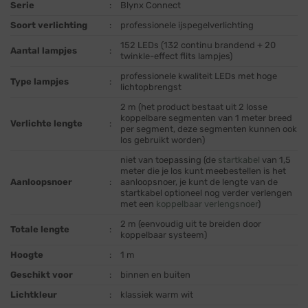
Serie
:
Blynx Connect
Soort verlichting
:
professionele ijspegelverlichting
152 LEDs (132 continu brandend + 20
Aantal lampjes
:
twinkle-effect flits lampjes)
professionele kwaliteit LEDs met hoge
Type lampjes
:
lichtopbrengst
2 m (het product bestaat uit 2 losse
koppelbare segmenten van 1 meter breed
Verlichte lengte
:
per segment, deze segmenten kunnen ook
los gebruikt worden)
niet van toepassing (de
startkabel
van 1,5
meter die je los kunt meebestellen is het
Aanloopsnoer
:
aanloopsnoer, je kunt de lengte van de
startkabel optioneel nog verder verlengen
met een
koppelbaar verlengsnoer
)
2 m (eenvoudig uit te breiden door
Totale lengte
:
koppelbaar systeem)
Hoogte
:
1 m
Geschikt voor
:
binnen en buiten
Lichtkleur
:
klassiek warm wit