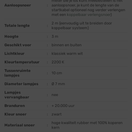
meter die je los kunt meebestellen is het
Aanloopsnoer
:
aanloopsnoer, je kunt de lengte van de
startkabel optioneel nog verder verlengen
met een
koppelbaar verlengsnoer
)
2 m (eenvoudig uit te breiden door
Totale lengte
:
koppelbaar systeem)
Hoogte
:
3 m
Geschikt voor
:
binnen en buiten
Lichtkleur
:
klassiek warm wit
Kleurtemperatuur
:
2200 K
Tussenruimte
:
10 cm
lampjes
Diameter lampjes
:
Ø 7 mm
Lampjes
:
nee
vervangbaar
Branduren
:
+ 20.000 uur
Kleur snoer
:
zwart
hoge kwaliteit rubber met 100% koperen
Materiaal snoer
:
kern