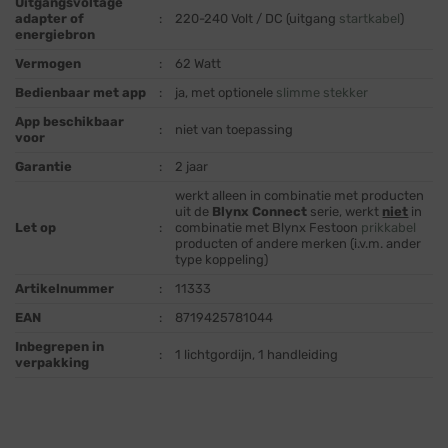
Uitgangsvoltage
adapter of
:
220-240 Volt / DC (uitgang
startkabel
)
energiebron
Vermogen
:
62 Watt
Bedienbaar met app
:
ja, met optionele
slimme stekker
App beschikbaar
:
niet van toepassing
voor
Garantie
:
2 jaar
werkt alleen in combinatie met producten
uit de
Blynx Connect
serie, werkt
niet
in
Let op
:
combinatie met Blynx Festoon
prikkabel
producten of andere merken (i.v.m. ander
type koppeling)
Artikelnummer
:
11333
EAN
:
8719425781044
Inbegrepen in
:
1 lichtgordijn, 1 handleiding
verpakking