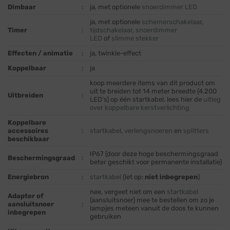
Dimbaar
:
ja, met optionele
snoerdimmer LED
ja, met optionele
schemerschakelaar
,
Timer
:
tijdschakelaar
,
snoerdimmer
LED
of
slimme stekker
Effecten / animatie
:
ja, twinkle-effect
Koppelbaar
:
ja
koop meerdere items van dit product om
uit te breiden tot 14 meter breedte (4.200
Uitbreiden
:
LED’s) op één startkabel, lees hier de
uitleg
over koppelbare kerstverlichting
Koppelbare
accessoires
:
startkabel
,
verlengsnoeren
en
splitters
beschikbaar
IP67 (door deze hoge beschermingsgraad
Beschermingsgraad
:
beter geschikt voor permanente installatie)
Energiebron
:
startkabel
(let op:
niet inbegrepen
)
nee, vergeet niet om een
startkabel
Adapter of
(aansluitsnoer) mee te bestellen om zo je
aansluitsnoer
:
lampjes meteen vanuit de doos te kunnen
inbegrepen
gebruiken