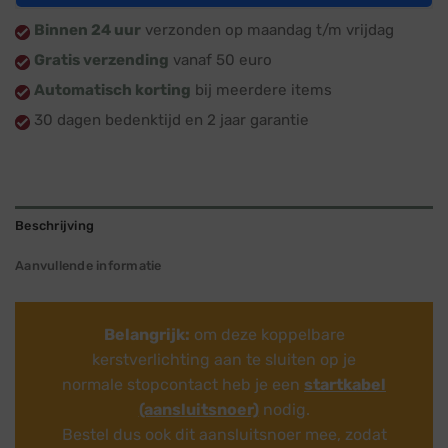
Binnen 24 uur
verzonden op maandag t/m vrijdag
Gratis verzending
vanaf 50 euro
Automatisch korting
bij meerdere items
30 dagen bedenktijd en 2 jaar garantie
Beschrijving
Aanvullende informatie
Belangrijk:
om deze koppelbare
kerstverlichting aan te sluiten op je
normale stopcontact heb je een
startkabel
(aansluitsnoer)
nodig.
Bestel dus ook dit aansluitsnoer mee, zodat