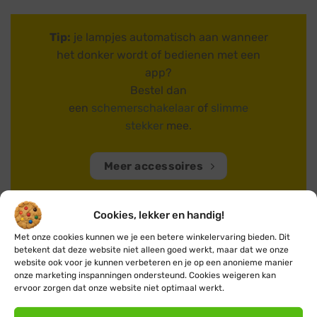
Tip:
je lampjes automatisch aan wanneer
het donker wordt of bedienen met een
app?
Bestel dan
een
schemerschakelaar
of
slimme
stekker
mee.
Meer accessoires
Cookies, lekker en handig!
Met onze cookies kunnen we je een betere winkelervaring bieden. Dit
betekent dat deze website niet alleen goed werkt, maar dat we onze
website ook voor je kunnen verbeteren en je op een anonieme manier
onze marketing inspanningen ondersteund. Cookies weigeren kan
ervoor zorgen dat onze website niet optimaal werkt.