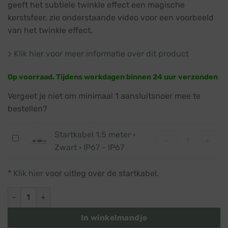
geeft het subtiele twinkle effect een magische
kerstsfeer, zie onderstaande video voor een voorbeeld
van het twinkle effect.
> Klik hier voor meer informatie over dit product
Op voorraad. Tijdens werkdagen binnen 24 uur verzonden
Vergeet je niet om minimaal 1 aansluitsnoer mee te
bestellen?
Startkabel 1,5 meter ·
Startkabel 1,5
Startkabel
-
+
Zwart · IP67 - IP67
1,5
meter
*
Klik hier
voor uitleg over de startkabel.
·
Zwart
Twinkle lichtgordijn 2m x 3m · Klassiek warm wit · Zwart snoer
·
IP67
In winkelmandje
-