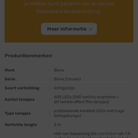
je meteen kunt genieten van je nieuwe
koppelbare kerstverlichting.
Meer informatie
Productkenmerken
Merk
:
Blynx
Serie
:
Blynx Connect
Soort verlichting
:
lichtgordijn
600 LEDs (540 continu brandend +
Aantal lampjes
:
60 twinkle effect flits lampjes)
professionele kwaliteit LEDs met hoge
Type lampjes
:
lichtopbrengst
Verlichte lengte
:
2 m
niet van toepassing (de
startkabel
van 1,5