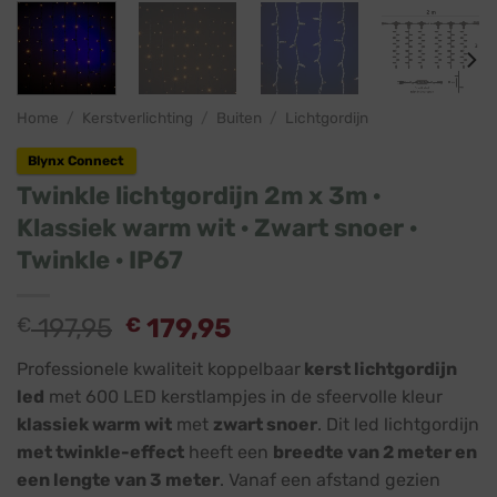
Home
/
Kerstverlichting
/
Buiten
/
Lichtgordijn
Blynx Connect
Twinkle lichtgordijn 2m x 3m ·
Klassiek warm wit · Zwart snoer ·
Twinkle · IP67
€
197,95
€
179,95
Professionele kwaliteit koppelbaar
kerst lichtgordijn
led
met 600 LED kerstlampjes in de sfeervolle kleur
klassiek warm wit
met
zwart snoer
. Dit led lichtgordijn
met twinkle-effect
heeft een
breedte van 2 meter en
een lengte van 3 meter
. Vanaf een afstand gezien