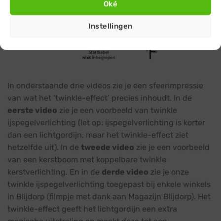
Oké
Instellingen
In onderstaande drie videos zie je een sfeerimpressie
van wat het ’twinkle-effect’ precies inhoudt. In de
eerste video
zie je een voorbeeld van twinkle
ijspegelverlichting (let op: ijspegelverlichting is korter
dan een lichtgordijn, maar het twinkle-effect ziet
hetzelfde uit). In de
tweede video
zie je een voorbeeld
van een kerstboom met koppelbare twinkle
kerstverlichting. En in de
derde video
zie je onze
twinkle ijspegelverlichting toegepast bij enkele winkels
in Blijdorp (filmpje met dank aan Magazijn Blijdorp). Het
twinkle-effect geeft het lichtgordijn een extra