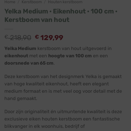
Home
/
Kerstboom
/
Houten kerstboom
Yelka Medium · Eikenhout · 100 cm ·
Kerstboom van hout
Oorspronkelijke
Huidige
€
218,90
€
129,99
prijs
prijs
Yelka Medium
kerstboom van hout uitgevoerd in
was:
is:
eikenhout
met een
hoogte van 100 cm
en een
€ 218,90.
€ 129,99.
doorsnede van 65 cm
.
Deze kerstboom van het designmerk Yelka is gemaakt
van hoge kwaliteit eikenhout, heeft een elegant
medium formaat en is met veel oog voor detail met de
hand gemaakt.
Door zijn originaliteit én uitmuntende kwaliteit is deze
exclusieve eiken houten kerstboom een fantastische
blikvanger in elk woonhuis, bedrijf of