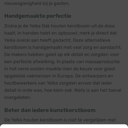
nieuwsgierigheid bij je gasten.
Handgemaakte perfectie
Zodra je de Yelka Oak houten kerstboom uit de doos
haalt, in handen hebt en opbouwt, merk je direct dat
Yelka overal aan heeft gedacht. Deze alternatieve
kerstboom is handgemaakt met veel zorg en aandacht.
De makers hebben gelet op elk detail en zorgden voor
een perfecte afwerking. In plaats van massaproductie
in het verre oosten maakte men de keuze voor goed
opgeleide vakmensen in Europa. De ontwerpers en
houtbewerkers van Yelka zorgden ervoor dat ieder
detail in orde was, hoe klein ook. Niets is aan het toeval
overgelaten.
Beter dan iedere kunstkerstboom
De Yelka houten kerstboom is niet te vergelijken met
een traditionele kunstkerstboom die dennennaalden