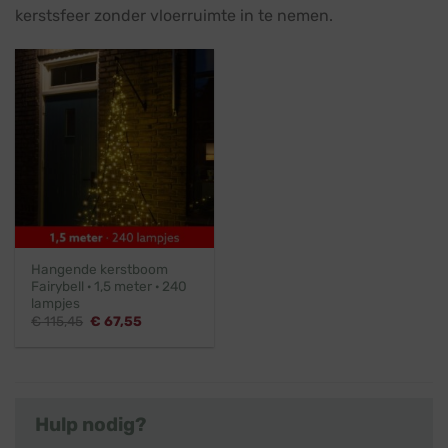
kerstsfeer zonder vloerruimte in te nemen.
Hangende kerstboom
Fairybell · 1,5 meter · 240
lampjes
Oorspronkelijke
Huidige
€
115,45
€
67,55
prijs
prijs
was:
is:
€ 115,45.
€ 67,55.
Hulp nodig?