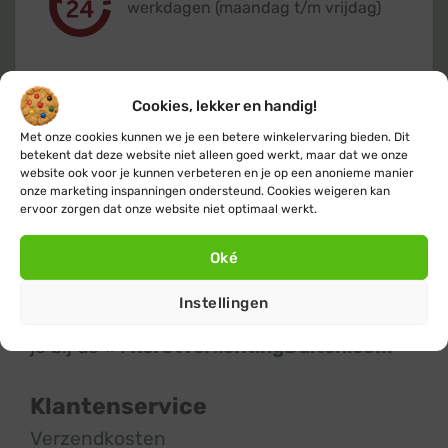
werkdagen (maandag t/m vrijdag)
Cookies, lekker en handig!
Met onze cookies kunnen we je een betere winkelervaring bieden. Dit
Klanten geven ons een 9,4
op basis van
betekent dat deze website niet alleen goed werkt, maar dat we onze
+14.800
beoordelingen
website ook voor je kunnen verbeteren en je op een anonieme manier
onze marketing inspanningen ondersteund. Cookies weigeren kan
ervoor zorgen dat onze website niet optimaal werkt.
Oké
Instellingen
Kerstverlichting
en
feestverlichting
koop
je bij de #1
KerstverlichtingBuiten.com
Klantenservice
Verzendkosten