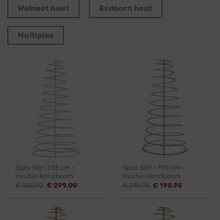
Walnoot hout
Esdoorn hout
Multiplex
Spira Big · 235 cm ·
Spira Slim · 190 cm ·
Houten kerstboom
Houten kerstboom
Oorspronkelijke
Huidige
Oorspronkelijke
Huidige
€
328,90
€
299,00
€
218,95
€
198,95
prijs
prijs
prijs
prijs
was:
is:
was:
is:
€ 328,90.
€ 299,00.
€ 218,95.
€ 198,95.