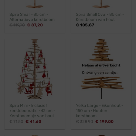
Spira Small · 85 cm ·
Spira Small Oval · 85 cm ·
Alternatieve kerstboom
Kerstboom van hout
Oorspronkelijke
Huidige
€
119,90
€
87,20
€
105,87
prijs
prijs
was:
is:
€ 119,90.
€ 87,20.
Helaas al uitverkocht
Ontvang een seintje
Spira Mini · Inclusief
Yelka Large · Eikenhout ·
kerstdecoratie · 42 cm ·
150 cm · Houten
Kerstboompje van hout
kerstboom
Oorspronkelijke
Huidige
Oorspronkelijke
Huidige
€
71,50
€
41,60
€
328,90
€
199,00
prijs
prijs
prijs
prijs
was:
is:
was:
is:
€ 71,50.
€ 41,60.
€ 328,90.
€ 199,00.