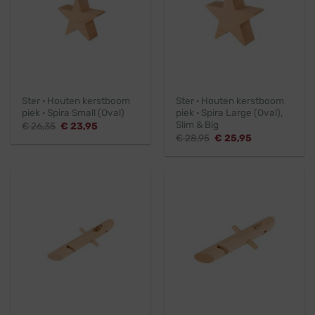
Ster · Houten kerstboom
Ster · Houten kerstboom
piek · Spira Small (Oval)
piek · Spira Large (Oval),
Slim & Big
Oorspronkelijke
Huidige
€
26,35
€
23,95
prijs
prijs
Oorspronkelijke
Huidige
€
28,95
€
25,95
was:
is:
prijs
prijs
€ 26,35.
€ 23,95.
was:
is:
€ 28,95.
€ 25,95.