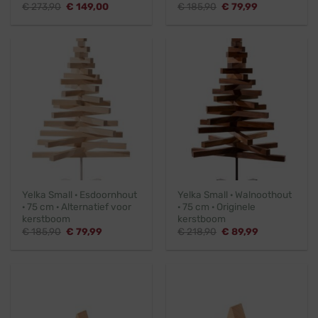
Oorspronkelijke
Huidige
Oorspronkelijke
Huidige
€
273,90
€
149,00
€
185,90
€
79,99
prijs
prijs
prijs
prijs
was:
is:
was:
is:
€ 273,90.
€ 149,00.
€ 185,90.
€ 79,99.
Yelka Small · Esdoornhout
Yelka Small · Walnoothout
· 75 cm · Alternatief voor
· 75 cm · Originele
kerstboom
kerstboom
Oorspronkelijke
Huidige
Oorspronkelijke
Huidige
€
185,90
€
79,99
€
218,90
€
89,99
prijs
prijs
prijs
prijs
was:
is:
was:
is:
€ 185,90.
€ 79,99.
€ 218,90.
€ 89,99.