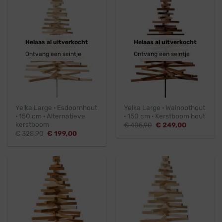
Helaas al uitverkocht
Helaas al uitverkocht
Ontvang een seintje
Ontvang een seintje
Yelka Large · Esdoornhout
Yelka Large · Walnoothout
· 150 cm · Alternatieve
· 150 cm · Kerstboom hout
kerstboom
Oorspronkelijke
Huidige
€
405,90
€
249,00
prijs
prijs
Oorspronkelijke
Huidige
€
328,90
€
199,00
was:
is:
prijs
prijs
€ 405,90.
€ 249,00.
was:
is:
€ 328,90.
€ 199,00.