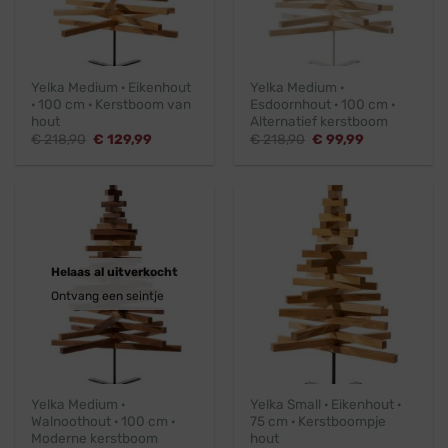
Yelka Medium · Eikenhout
Yelka Medium ·
· 100 cm · Kerstboom van
Esdoornhout · 100 cm ·
hout
Alternatief kerstboom
Oorspronkelijke
Huidige
Oorspronkelijke
Huidige
€
218,90
€
129,99
€
218,90
€
99,99
prijs
prijs
prijs
prijs
was:
is:
was:
is:
€ 218,90.
€ 129,99.
€ 218,90.
€ 99,99.
Helaas al uitverkocht
Ontvang een seintje
Yelka Medium ·
Yelka Small · Eikenhout ·
Walnoothout · 100 cm ·
75 cm · Kerstboompje
Moderne kerstboom
hout