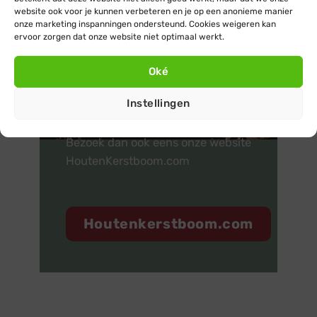
1
2
3
website ook voor je kunnen verbeteren en je op een anonieme manier
onze marketing inspanningen ondersteund. Cookies weigeren kan
ervoor zorgen dat onze website niet optimaal werkt.
Oké
Meer informatie over
Instellingen
houten kerstbomen?
Bezoek dan ook eens onze website
HoutenKerstboom.com
Houtenkerstboom.com