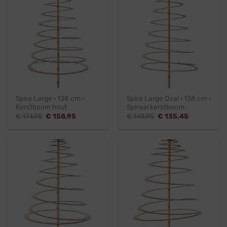
Spira Large · 138 cm ·
Spira Large Oval · 138 cm ·
Kerstboom hout
Spiraal kerstboom
Oorspronkelijke
Huidige
Oorspronkelijke
Huidige
€
174,95
€
158,95
€
148,95
€
135,45
prijs
prijs
prijs
prijs
was:
is:
was:
is:
€ 174,95.
€ 158,95.
€ 148,95.
€ 135,45.