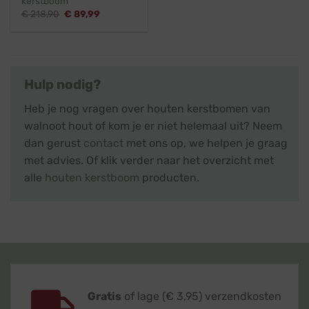
kerstboom
Oorspronkelijke
Huidige
€
218,90
€
89,99
prijs
prijs
was:
is:
€ 218,90.
€ 89,99.
Hulp nodig?
Heb je nog vragen over houten kerstbomen van
walnoot hout of kom je er niet helemaal uit? Neem
dan gerust
contact
met ons op, we helpen je graag
met advies. Of klik verder naar het overzicht met
alle
houten kerstboom
producten.
Gratis
of lage (€ 3,95) verzendkosten