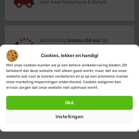
voor heel Nederland & België
Verzending
binnen 24 uur
op
werkdagen (maandag t/m vrijdag)
Cookies, lekker en handig!
Met onze cookies kunnen we je een betere winkelervaring bieden. Dit
betekent dat deze website niet alleen goed werkt, maar dat we onze
website ook voor je kunnen verbeteren en je op een anonieme manier
onze marketing inspanningen ondersteund. Cookies weigeren kan
ervoor zorgen dat onze website niet optimaal werkt.
Klanten geven ons een 9,4
op basis van
+14.800
beoordelingen
Oké
Instellingen