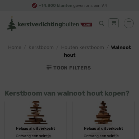
Skip
+14.800 klanten
geven ons een 9,4
to
content
Home
/
Kerstboom
/
Houten kerstboom
/
Walnoot
hout
TOON FILTERS
Kerstboom van walnoot hout kopen?
Helaas al uitverkocht
Helaas al uitverkocht
Ontvang een seintje
Ontvang een seintje