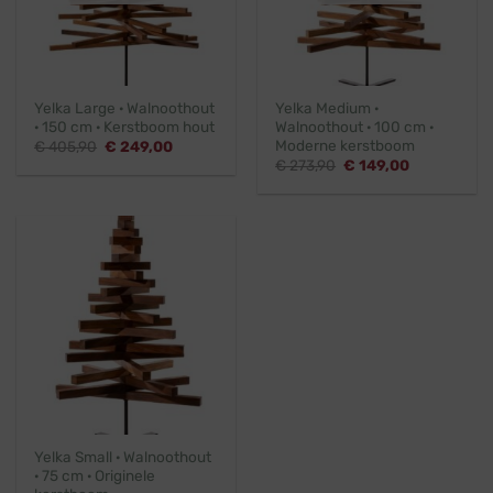
Yelka Large · Walnoothout
Yelka Medium ·
· 150 cm · Kerstboom hout
Walnoothout · 100 cm ·
Moderne kerstboom
Oorspronkelijke
Huidige
€
405,90
€
249,00
prijs
prijs
Oorspronkelijke
Huidige
€
273,90
€
149,00
was:
is:
prijs
prijs
€ 405,90.
€ 249,00.
was:
is:
€ 273,90.
€ 149,00.
Yelka Small · Walnoothout
· 75 cm · Originele