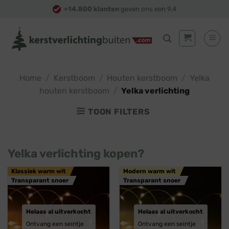
Skip
+14.800 klanten
geven ons een 9,4
to
content
Home
/
Kerstboom
/
Houten kerstboom
/
Yelka
houten kerstboom
/
Yelka verlichting
TOON FILTERS
Yelka verlichting kopen?
Klassiek warm wit
Modern warm wit
Transparant snoer
Transparant snoer
Helaas al uitverkocht
Helaas al uitverkocht
Ontvang een seintje
Ontvang een seintje