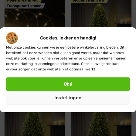
Modern warm wit
Modern warm wit
Transparant snoer
Cookies, lekker en handig!
Met onze cookies kunnen we je een betere winkelervaring bieden. Dit
8 functies
480 LEDs
408 LEDs
betekent dat deze website niet alleen goed werkt, maar dat we onze
website ook voor je kunnen verbeteren en je op een anonieme manier
onze marketing inspanningen ondersteund. Cookies weigeren kan
Draadverlichting mini LED
Lichtmantel
· Modern warm wit · 480
kerstboomverlichting ·
ervoor zorgen dat onze website niet optimaal werkt.
lampjes · 24 m
Modern warm wit · 408
lampjes · 1,8 m
Oorspronkelijke
Huidige
€
32,45
€
29,45
prijs
prijs
Oké
Oorspronkelijke
Huidige
€
20,85
€
18,76
was:
is:
prijs
prijs
€ 32,45.
€ 29,45.
was:
is:
€ 20,85.
€ 18,76.
Instellingen
Modern warm wit
Modern warm wit