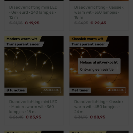
Draadverlichting mini LED
Draadverlichting · Klassiek
· Gekleurd · 240 lampjes ·
warm wit · 360 lampjes ·
12 m
18 m
Oorspronkelijke
Huidige
Oorspronkelijke
Huidige
€
21,95
€
19,95
€
24,95
€
22,45
prijs
prijs
prijs
prijs
was:
is:
was:
is:
€ 21,95.
€ 19,95.
€ 24,95.
€ 22,45.
Modern warm wit
Klassiek warm wit
Transparant snoer
Transparant snoer
Helaas al uitverkocht
Ontvang een seintje
8 functies
360 LEDs
Met timer
480 LEDs
Draadverlichting mini LED
Draadverlichting · Klassiek
· Modern warm wit · 360
warm wit · 480 lampjes ·
lampjes · 18 m
24 m
Oorspronkelijke
Huidige
Oorspronkelijke
Huidige
€
26,45
€
23,95
€
31,95
€
28,95
prijs
prijs
prijs
prijs
was:
is:
was:
is:
€ 26,45.
€ 23,95.
€ 31,95.
€ 28,95.