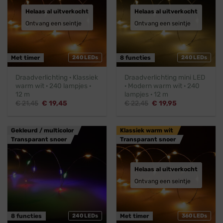
Helaas al uitverkocht
Helaas al uitverkocht
Ontvang een seintje
Ontvang een seintje
Met timer
240 LEDs
8 functies
240 LEDs
Draadverlichting · Klassiek
Draadverlichting mini LED
warm wit · 240 lampjes ·
· Modern warm wit · 240
12 m
lampjes · 12 m
Oorspronkelijke
Huidige
Oorspronkelijke
Huidige
€
21,45
€
19,45
€
22,45
€
19,95
prijs
prijs
prijs
prijs
was:
is:
was:
is:
€ 21,45.
€ 19,45.
€ 22,45.
€ 19,95.
Gekleurd / multicolor
Klassiek warm wit
Transparant snoer
Transparant snoer
Helaas al uitverkocht
Ontvang een seintje
8 functies
240 LEDs
Met timer
360 LEDs