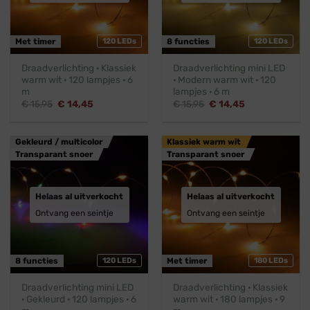
Met timer
120 LEDs
8 functies
120 LEDs
Draadverlichting · Klassiek
Draadverlichting mini LED
warm wit · 120 lampjes · 6
· Modern warm wit · 120
m
lampjes · 6 m
Oorspronkelijke
Huidige
Oorspronkelijke
Huidige
€
15,95
€
14,45
€
15,95
€
14,45
prijs
prijs
prijs
prijs
was:
is:
was:
is:
€ 15,95.
€ 14,45.
€ 15,95.
€ 14,45.
Gekleurd / multicolor
Klassiek warm wit
Transparant snoer
Transparant snoer
Helaas al uitverkocht
Helaas al uitverkocht
Ontvang een seintje
Ontvang een seintje
8 functies
120 LEDs
Met timer
180 LEDs
Draadverlichting mini LED
Draadverlichting · Klassiek
· Gekleurd · 120 lampjes · 6
warm wit · 180 lampjes · 9