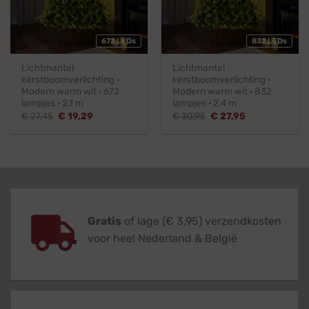
672 LEDs
832 LEDs
Lichtmantel
Lichtmantel
kerstboomverlichting ·
kerstboomverlichting ·
Modern warm wit · 672
Modern warm wit · 832
lampjes · 2,1 m
lampjes · 2,4 m
Oorspronkelijke
Huidige
Oorspronkelijke
Huidige
€
27,45
€
19,29
€
30,95
€
27,95
prijs
prijs
prijs
prijs
was:
is:
was:
is:
€ 27,45.
€ 19,29.
€ 30,95.
€ 27,95.
Gratis
of lage (€ 3,95) verzendkosten
voor heel Nederland & België