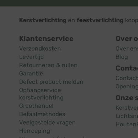
Kerstverlichting
en
feestverlichting
koop 
Klantenservice
Over 
Verzendkosten
Over on
Levertijd
Blog
Retourneren & ruilen
Conta
Garantie
Contac
Defect product melden
Opening
Ophangservice
Onze 
kerstverlichting
Groothandel
Kerstve
Betaalmethodes
Lichtsn
Veelgestelde vragen
Houten
Herroeping