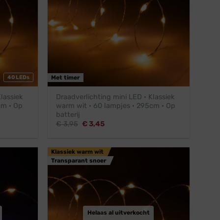
40 LEDs
Met timer
lassiek
Draadverlichting mini LED · Klassiek
cm · Op
warm wit · 60 lampjes · 295cm · Op
batterij
Oorspronkelijke
Huidige
€
3,95
€
3,45
prijs
prijs
was:
is:
€ 3,95.
€ 3,45.
Klassiek warm wit
Transparant snoer
Helaas al uitverkocht