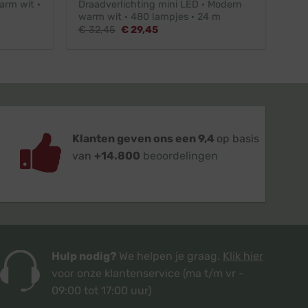
arm wit ·
Draadverlichting mini LED · Modern
warm wit · 480 lampjes · 24 m
Oorspronkelijke
Huidige
€
32,45
€
29,45
prijs
prijs
was:
is:
€ 32,45.
€ 29,45.
Klanten geven ons een 9,4
op basis
van
+14.800
beoordelingen
Hulp nodig?
We helpen je graag.
Klik hier
voor onze klantenservice
(ma t/m vr -
09:00 tot 17:00 uur)