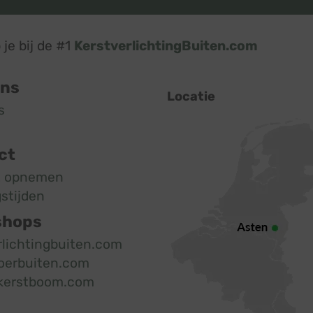
je bij de #1
KerstverlichtingBuiten.com
ons
Locatie
s
ct
t opnemen
stijden
shops
rlichtingbuiten.com
oerbuiten.com
kerstboom.com