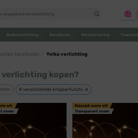
ken
:
Buitenverlichting
Kerstboom
Kerstversiering
Toepassi
houten kerstboom
/
Yelka verlichting
 verlichting kopen?
×
etten
8 verschillende knipperfuncties
arm wit
Klassiek warm wit
t snoer
Transparant snoer