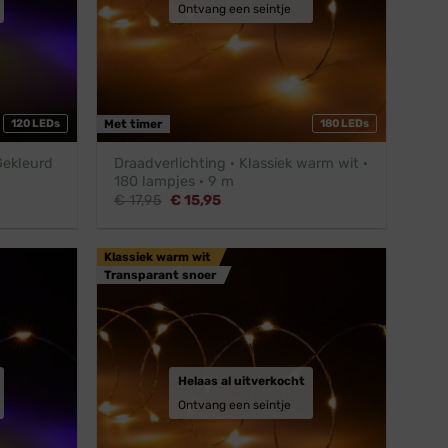
Ontvang een seintje
120 LEDs
Met timer
180 LEDs
Gekleurd
Draadverlichting · Klassiek warm wit ·
180 lampjes · 9 m
Oorspronkelijke
Huidige
€
17,95
€
15,95
prijs
prijs
was:
is:
€ 17,95.
€ 15,95.
Klassiek warm wit
Transparant snoer
Helaas al uitverkocht
Ontvang een seintje