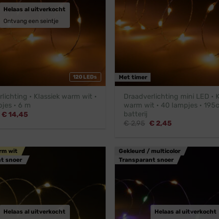
Helaas al uitverkocht
Ontvang een seintje
120 LEDs
Met timer
lichting · Klassiek warm wit ·
Draadverlichting mini LED · K
jes · 6 m
warm wit · 40 lampjes · 195
batterij
Oorspronkelijke
Huidige
€
14,45
prijs
prijs
Oorspronkelijke
Huidige
€
2,95
€
2,45
was:
is:
prijs
prijs
€ 15,95.
€ 14,45.
was:
is:
€ 2,95.
€ 2,45.
rm wit
Gekleurd / multicolor
t snoer
Transparant snoer
Helaas al uitverkocht
Helaas al uitverkocht