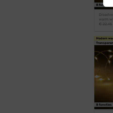
8 functies
Draadver
warm wit
€
22,45
Modern wa
Transparan
8 functies