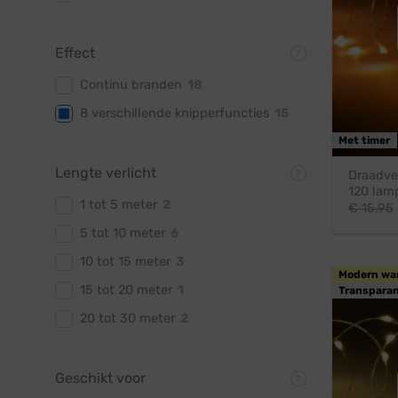
Effect
Continu branden
18
8 verschillende knipperfuncties
15
Met timer
Lengte verlicht
Draadver
120 lamp
1 tot 5 meter
2
€
15,95
5 tot 10 meter
6
10 tot 15 meter
3
Modern wa
15 tot 20 meter
1
Transparan
20 tot 30 meter
2
Geschikt voor