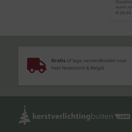
Draadver
warm wi
€
26,45
Gratis
of lage verzendkosten voor
heel Nederland & België