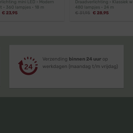
lichting mini LED · Modern
Draadverlichting · Klassiek w
t · 360 lampjes · 18 m
480 lampjes · 24 m
Oorspronkelijke
Huidige
Oorspronkelijke
Huidige
€
23,95
€
31,95
€
28,95
prijs
prijs
prijs
prijs
was:
is:
was:
is:
€ 26,45.
€ 23,95.
€ 31,95.
€ 28,95.
Verzending
binnen 24 uur
op
werkdagen (maandag t/m vrijdag)