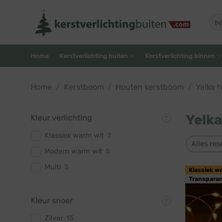
Skip
to
Zoe
naar
content
Home
Kerstverlichting buiten
Kerstverlichting binnen
Home
/
Kerstboom
/
Houten kerstboom
/
Yelka 
Yelka
Kleur verlichting
Klassiek warm wit
7
Alles res
Modern warm wit
5
Multi
3
Klassiek w
Transparan
Kleur snoer
Zilver
15