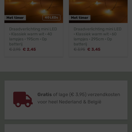
Met timer
40 LEDs
Met timer
Draadverlichting mini LED
Draadverlichting mini LED
· Klassiek warm wit · 40
· Klassiek warm wit · 60
lampjes · 195cm · Op
lampjes · 295cm · Op
batterij
batterij
Oorspronkelijke
Huidige
Oorspronkelijke
Huidige
€
2,95
€
2,45
€
3,95
€
3,45
prijs
prijs
prijs
prijs
was:
is:
was:
is:
€ 2,95.
€ 2,45.
€ 3,95.
€ 3,45.
Gratis
of lage (€ 3,95) verzendkosten
voor heel Nederland & België