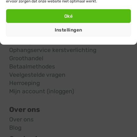
ervoor zorgen dat onze website niet optimaal werkt.
Verzendkosten
Oké
Levertijd
Retourneren & ruilen
Instellingen
Garantie
Defect product melden
Ophangservice kerstverlichting
Groothandel
Betaalmethodes
Veelgestelde vragen
Herroeping
Mijn account (inloggen)
Over ons
Over ons
Blog