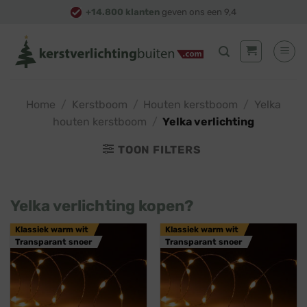
Skip
+14.800 klanten
geven ons een 9,4
to
content
Home
/
Kerstboom
/
Houten kerstboom
/
Yelka
houten kerstboom
/
Yelka verlichting
TOON FILTERS
Yelka verlichting kopen?
Klassiek warm wit
Klassiek warm wit
Transparant snoer
Transparant snoer