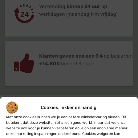
Verzending
binnen 24 uur
op
werkdagen (maandag t/m vrijdag)
Klanten geven ons een 9,4
op basis van
+14.800
beoordelingen
Cookies, lekker en handig!
Kerstverlichting
en
feestverlichting
koop
Met onze cookies kunnen we je een betere winkelervaring bieden. Dit
je bij de #1
KerstverlichtingBuiten.com
betekent dat deze website niet alleen goed werkt, maar dat we onze
website ook voor je kunnen verbeteren en je op een anonieme manier
onze marketing inspanningen ondersteund. Cookies weigeren kan
Klantenservice