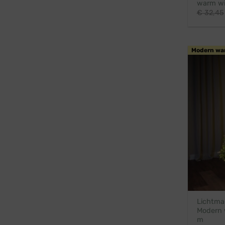
warm wi
€
32,45
Modern wa
Lichtman
Modern 
m