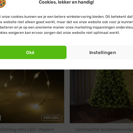
360 LEDs
8 functies
Cookies, lekker en handig!
lichting · Klassiek warm wit ·
Draadverlichting mini LED ·
 onze cookies kunnen we je een betere winkelervaring bieden. Dit betekent dat
pjes · 18 m
warm wit · 360 lampjes · 18
e website niet alleen goed werkt, maar dat we onze website ook voor je kunne
Oorspronkelijke
Huidige
Oorspronkelijke
Huidige
€
22,45
€
26,45
€
23,95
prijs
prijs
prijs
prijs
beteren en je op een anonieme manier onze marketing inspanningen ondersteu
was:
is:
was:
is:
kies weigeren kan ervoor zorgen dat onze website niet optimaal werkt.
€ 24,95.
€ 22,45.
€ 26,45.
€ 23,95.
rm wit
Modern warm wit
t snoer
Oké
Instellingen
480 LEDs
lichting mini LED · Modern
Lichtmantel kerstboomverlic