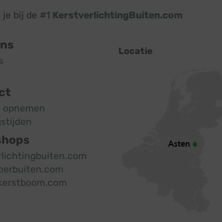
je bij de #1
KerstverlichtingBuiten.com
ons
Locatie
s
ct
t opnemen
stijden
shops
rlichtingbuiten.com
oerbuiten.com
kerstboom.com