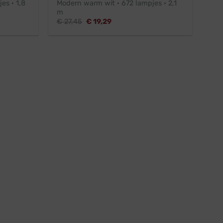
es · 1,8
Modern warm wit · 672 lampjes · 2,1
m
Oorspronkelijke
Huidige
€
27,45
€
19,29
prijs
prijs
was:
is:
€ 27,45.
€ 19,29.