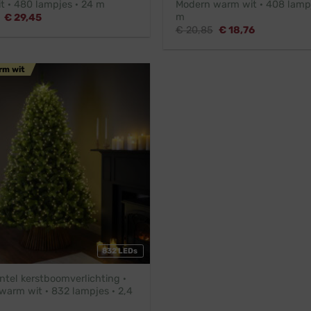
t · 480 lampjes · 24 m
Modern warm wit · 408 lampj
m
Oorspronkelijke
Huidige
€
29,45
prijs
prijs
Oorspronkelijke
Huidige
€
20,85
€
18,76
was:
is:
prijs
prijs
€ 32,45.
€ 29,45.
was:
is:
€ 20,85.
€ 18,76.
rm wit
832 LEDs
tel kerstboomverlichting ·
warm wit · 832 lampjes · 2,4