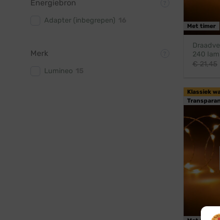
Energiebron
Adapter (inbegrepen)
16
Met timer
Draadver
Merk
240 lam
€
21,45
Lumineo
15
Klassiek w
Transparan