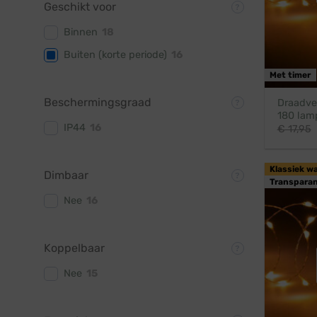
Geschikt voor
Binnen
18
Buiten (korte periode)
16
Met timer
Beschermingsgraad
Draadver
180 lam
IP44
16
€
17,95
Klassiek w
Dimbaar
Transparan
Nee
16
Koppelbaar
Nee
15