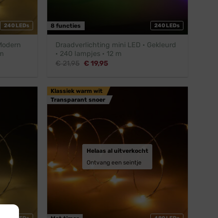
240 LEDs
8 functies
240 LEDs
 Modern
Draadverlichting mini LED · Gekleurd
 m
· 240 lampjes · 12 m
Oorspronkelijke
Huidige
€
21,95
€
19,95
prijs
prijs
was:
is:
€ 21,95.
€ 19,95.
Klassiek warm wit
Transparant snoer
Helaas al uitverkocht
Ontvang een seintje