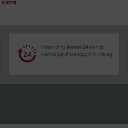
Oorspronkelijke
Huidige
€
27,95
prijs
prijs
was:
is:
€ 30,95.
€ 27,95.
Verzending
binnen 24 uur
op
werkdagen (maandag t/m vrijdag)