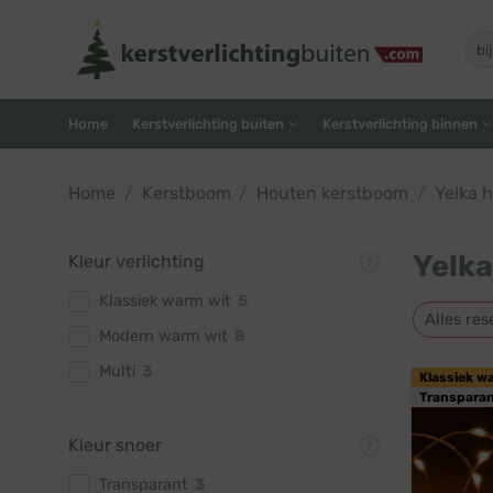
Skip
to
Zoe
naar
content
Home
Kerstverlichting buiten
Kerstverlichting binnen
Home
/
Kerstboom
/
Houten kerstboom
/
Yelka 
Yelka
Kleur verlichting
Klassiek warm wit
5
Alles res
Modern warm wit
8
Multi
3
Klassiek w
Transparan
Kleur snoer
Transparant
3