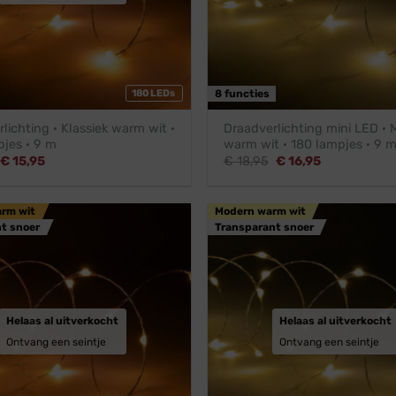
180 LEDs
8 functies
lichting · Klassiek warm wit ·
Draadverlichting mini LED ·
pjes · 9 m
warm wit · 180 lampjes · 9 
Oorspronkelijke
Huidige
Oorspronkelijke
Huidige
€
15,95
€
18,95
€
16,95
prijs
prijs
prijs
prijs
was:
is:
was:
is:
€ 17,95.
€ 15,95.
€ 18,95.
€ 16,95.
arm wit
Modern warm wit
t snoer
Transparant snoer
Helaas al uitverkocht
Helaas al uitverkocht
Ontvang een seintje
Ontvang een seintje