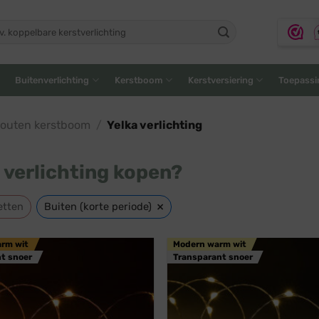
ken
:
Buitenverlichting
Kerstboom
Kerstversiering
Toepassi
houten kerstboom
/
Yelka verlichting
 verlichting kopen?
×
etten
Buiten (korte periode)
arm wit
Modern warm wit
t snoer
Transparant snoer