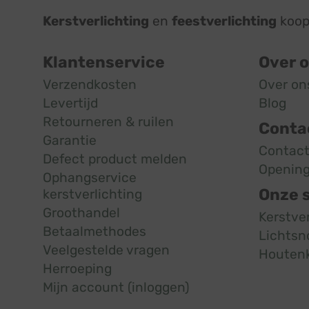
Kerstverlichting
en
feestverlichting
koop 
Klantenservice
Over 
Verzendkosten
Over on
Levertijd
Blog
Retourneren & ruilen
Conta
Garantie
Contac
Defect product melden
Opening
Ophangservice
Onze 
kerstverlichting
Groothandel
Kerstve
Betaalmethodes
Lichtsn
Veelgestelde vragen
Houten
Herroeping
Mijn account (inloggen)