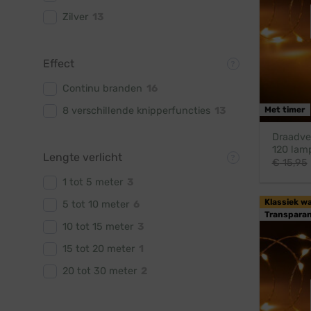
Zilver
13
Effect
Continu branden
16
Met timer
8 verschillende knipperfuncties
13
Draadver
120 lamp
Lengte verlicht
€
15,95
1 tot 5 meter
3
Klassiek w
5 tot 10 meter
6
Transparan
10 tot 15 meter
3
15 tot 20 meter
1
20 tot 30 meter
2