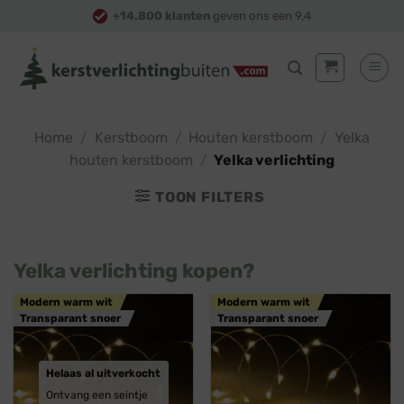
Skip
+14.800 klanten
geven ons een 9,4
to
content
Home
/
Kerstboom
/
Houten kerstboom
/
Yelka
houten kerstboom
/
Yelka verlichting
TOON FILTERS
Yelka verlichting kopen?
Modern warm wit
Modern warm wit
Transparant snoer
Transparant snoer
Helaas al uitverkocht
Ontvang een seintje