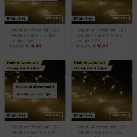
8 functies
120 LEDs
8 functies
180 LEDs
Draadverlichting mini LED
Draadverlichting mini LED
· Modern warm wit · 120
· Modern warm wit · 180
lampjes · 6 m
lampjes · 9 m
Oorspronkelijke
Huidige
Oorspronkelijke
Huidige
€
15,95
€
14,45
€
18,95
€
16,95
prijs
prijs
prijs
prijs
was:
is:
was:
is:
€ 15,95.
€ 14,45.
€ 18,95.
€ 16,95.
Modern warm wit
Modern warm wit
Transparant snoer
Transparant snoer
Helaas al uitverkocht
Ontvang een seintje
8 functies
240 LEDs
8 functies
360 LEDs
Draadverlichting mini LED
Draadverlichting mini LED
· Modern warm wit · 240
· Modern warm wit · 360