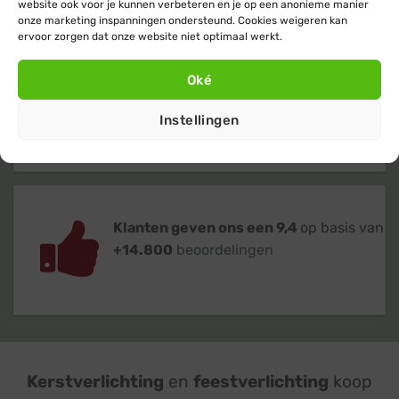
website ook voor je kunnen verbeteren en je op een anonieme manier
onze marketing inspanningen ondersteund. Cookies weigeren kan
ervoor zorgen dat onze website niet optimaal werkt.
Oké
Verzending
binnen 24 uur
op
werkdagen (maandag t/m vrijdag)
Instellingen
Klanten geven ons een 9,4
op basis van
+14.800
beoordelingen
Kerstverlichting
en
feestverlichting
koop