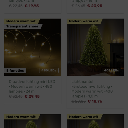
lampjes · 12 m
lampjes · 18 m
Oorspronkelijke
Huidige
Oorspronkelijke
Huidige
€
22,45
€
19,95
€
26,45
€
23,95
prijs
prijs
prijs
prijs
was:
is:
was:
is:
€ 22,45.
€ 19,95.
€ 26,45.
€ 23,95.
Modern warm wit
Modern warm wit
Transparant snoer
8 functies
480 LEDs
408 LEDs
Draadverlichting mini LED
Lichtmantel
· Modern warm wit · 480
kerstboomverlichting ·
lampjes · 24 m
Modern warm wit · 408
lampjes · 1,8 m
Oorspronkelijke
Huidige
€
32,45
€
29,45
prijs
prijs
Oorspronkelijke
Huidige
€
20,85
€
18,76
was:
is:
prijs
prijs
€ 32,45.
€ 29,45.
was:
is:
€ 20,85.
€ 18,76.
Modern warm wit
Modern warm wit