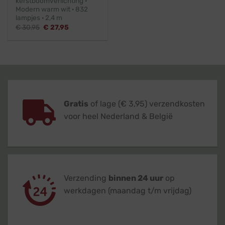
kerstboomverlichting ·
Modern warm wit · 832
lampjes · 2,4 m
Oorspronkelijke
Huidige
€
30,95
€
27,95
prijs
prijs
was:
is:
€ 30,95.
€ 27,95.
Gratis
of lage (€ 3,95) verzendkosten
voor heel Nederland & België
Verzending
binnen 24 uur
op
werkdagen (maandag t/m vrijdag)