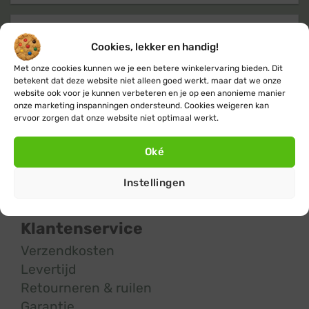
Klanten geven ons een 9,4
op basis van
Cookies, lekker en handig!
+14.800
beoordelingen
Met onze cookies kunnen we je een betere winkelervaring bieden. Dit
betekent dat deze website niet alleen goed werkt, maar dat we onze
website ook voor je kunnen verbeteren en je op een anonieme manier
onze marketing inspanningen ondersteund. Cookies weigeren kan
ervoor zorgen dat onze website niet optimaal werkt.
Oké
Kerstverlichting
en
feestverlichting
koop
Instellingen
je bij de #1
KerstverlichtingBuiten.com
Klantenservice
Verzendkosten
Levertijd
Retourneren & ruilen
Garantie