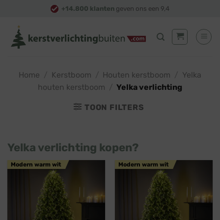
Skip
+14.800 klanten
geven ons een 9,4
to
content
Home
/
Kerstboom
/
Houten kerstboom
/
Yelka
houten kerstboom
/
Yelka verlichting
TOON FILTERS
Yelka verlichting kopen?
Modern warm wit
Modern warm wit