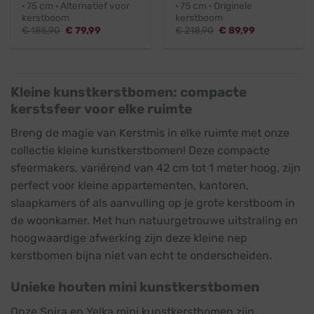
· 75 cm · Alternatief voor
· 75 cm · Originele
kerstboom
kerstboom
Oorspronkelijke
Huidige
Oorspronkelijke
Huidige
€
185,90
€
79,99
€
218,90
€
89,99
prijs
prijs
prijs
prijs
was:
is:
was:
is:
€ 185,90.
€ 79,99.
€ 218,90.
€ 89,99.
Kleine kunstkerstbomen: compacte
kerstsfeer voor elke ruimte
Breng de magie van Kerstmis in elke ruimte met onze
collectie kleine kunstkerstbomen! Deze compacte
sfeermakers, variërend van 42 cm tot 1 meter hoog, zijn
perfect voor kleine appartementen, kantoren,
slaapkamers of als aanvulling op je grote kerstboom in
de woonkamer. Met hun natuurgetrouwe uitstraling en
hoogwaardige afwerking zijn deze kleine nep
kerstbomen bijna niet van echt te onderscheiden.
Unieke houten mini kunstkerstbomen
Onze Spira en Yelka mini kunstkerstbomen zijn