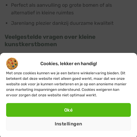
Perfect als aanvulling op grote bomen of als
alternatief in kleine ruimtes
Jarenlang plezier dankzij duurzame kwaliteit
Veelgestelde vragen over kleine
kunstkerstbomen
Waar kan ik een kleine kunstkerstboom het beste
plaatsen?
Cookies, lekker en handig!
Kleine kunstkerstbomen kun je het beste plaatsen waar
Met onze cookies kunnen we je een betere winkelervaring bieden. Dit
betekent dat deze website niet alleen goed werkt, maar dat we onze
jij denkt dat ze het beste staan. Veelvoorkomende
website ook voor je kunnen verbeteren en je op een anonieme manier
plekken zijn tafels, hoeken, hallen en entree's.
onze marketing inspanningen ondersteund. Cookies weigeren kan
ervoor zorgen dat onze website niet optimaal werkt.
Hoe ruim ik een kleine kunstkerstboom op?
Oké
Onze kleine kunstkerstbomen kun je gemakkelijk in de
originele doos bewaren. Als je je kleine kunstkerstboom
Instellingen
goed bewaard kun je er tot wel 10 jaar of langer van
genieten.