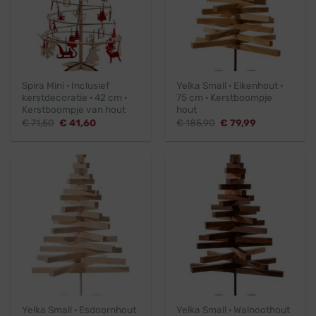
Spira Mini · Inclusief
Yelka Small · Eikenhout ·
kerstdecoratie · 42 cm ·
75 cm · Kerstboompje
Kerstboompje van hout
hout
Oorspronkelijke
Huidige
Oorspronkelijke
Huidige
€
71,50
€
41,60
€
185,90
€
79,99
prijs
prijs
prijs
prijs
was:
is:
was:
is:
€ 71,50.
€ 41,60.
€ 185,90.
€ 79,99.
Yelka Small · Esdoornhout
Yelka Small · Walnoothout