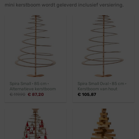
mini kerstboom wordt geleverd inclusief versiering.
Spira Small · 85 cm ·
Spira Small Oval · 85 cm ·
Alternatieve kerstboom
Kerstboom van hout
Oorspronkelijke
Huidige
€
119,90
€
87,20
€
105,87
prijs
prijs
was:
is:
€ 119,90.
€ 87,20.