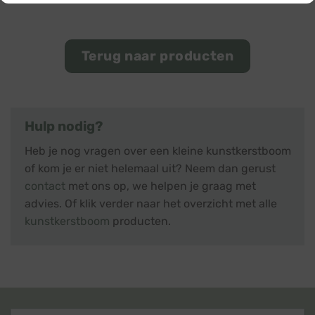
Terug naar producten
Hulp nodig?
Heb je nog vragen over een kleine kunstkerstboom
of kom je er niet helemaal uit? Neem dan gerust
contact
met ons op, we helpen je graag met
advies. Of klik verder naar het overzicht met alle
kunstkerstboom
producten.