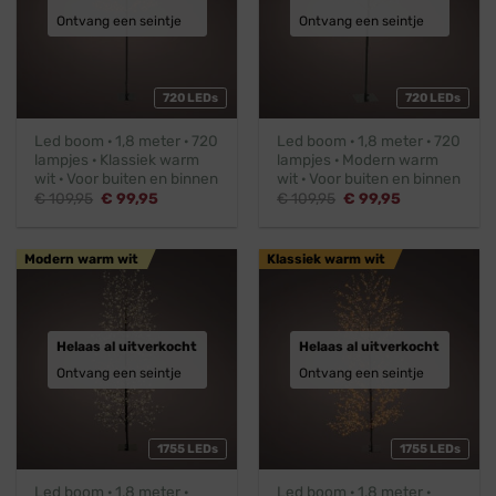
Ontvang een seintje
Ontvang een seintje
720 LEDs
720 LEDs
Led boom · 1,8 meter · 720
Led boom · 1,8 meter · 720
lampjes · Klassiek warm
lampjes · Modern warm
wit · Voor buiten en binnen
wit · Voor buiten en binnen
Oorspronkelijke
Huidige
Oorspronkelijke
Huidige
€
109,95
€
99,95
€
109,95
€
99,95
prijs
prijs
prijs
prijs
was:
is:
was:
is:
€ 109,95.
€ 99,95.
€ 109,95.
€ 99,95.
Modern warm wit
Klassiek warm wit
Helaas al uitverkocht
Helaas al uitverkocht
Ontvang een seintje
Ontvang een seintje
1755 LEDs
1755 LEDs
Led boom · 1,8 meter ·
Led boom · 1,8 meter ·