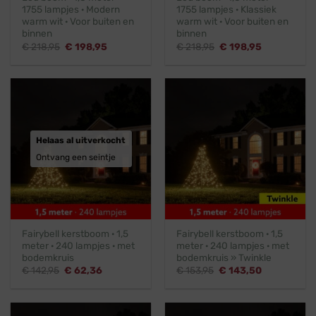
1755 lampjes · Modern
1755 lampjes · Klassiek
warm wit · Voor buiten en
warm wit · Voor buiten en
binnen
binnen
Oorspronkelijke
Huidige
Oorspronkelijke
Huidige
€
218,95
€
198,95
€
218,95
€
198,95
prijs
prijs
prijs
prijs
was:
is:
was:
is:
€ 218,95.
€ 198,95.
€ 218,95.
€ 198,95.
Helaas al uitverkocht
Ontvang een seintje
Fairybell kerstboom · 1,5
Fairybell kerstboom · 1,5
meter · 240 lampjes · met
meter · 240 lampjes · met
bodemkruis
bodemkruis » Twinkle
Oorspronkelijke
Huidige
Oorspronkelijke
Huidige
€
142,95
€
62,36
€
153,95
€
143,50
prijs
prijs
prijs
prijs
was:
is:
was:
is:
€ 142,95.
€ 62,36.
€ 153,95.
€ 143,50.