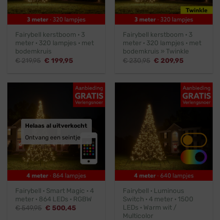
Fairybell kerstboom · 3
Fairybell kerstboom · 3
meter · 320 lampjes · met
meter · 320 lampjes · met
bodemkruis
bodemkruis » Twinkle
Oorspronkelijke
Huidige
Oorspronkelijke
Huidige
€
219,95
€
199,95
€
230,95
€
209,95
prijs
prijs
prijs
prijs
was:
is:
was:
is:
€ 219,95.
€ 199,95.
€ 230,95.
€ 209,95.
Helaas al uitverkocht
Ontvang een seintje
Fairybell · Smart Magic · 4
Fairybell · Luminous
meter · 864 LEDs · RGBW
Switch · 4 meter · 1500
LEDs · Warm wit /
Oorspronkelijke
Huidige
€
549,95
€
500,45
prijs
prijs
Multicolor