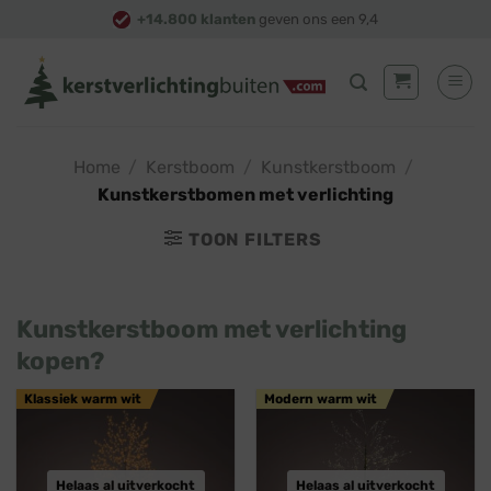
Skip
+14.800 klanten
geven ons een 9,4
to
content
Home
/
Kerstboom
/
Kunstkerstboom
/
Kunstkerstbomen met verlichting
TOON FILTERS
Kunstkerstboom met verlichting
kopen?
Klassiek warm wit
Modern warm wit
Helaas al uitverkocht
Helaas al uitverkocht