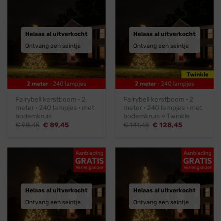
Helaas al uitverkocht
Helaas al uitverkocht
Ontvang een seintje
Ontvang een seintje
Fairybell kerstboom · 2
Fairybell kerstboom · 2
meter · 240 lampjes · met
meter · 240 lampjes · met
bodemkruis
bodemkruis » Twinkle
Oorspronkelijke
Huidige
Oorspronkelijke
Huidige
€
98,45
€
89,45
€
141,45
€
128,45
prijs
prijs
prijs
prijs
was:
is:
was:
is:
€ 98,45.
€ 89,45.
€ 141,45.
€ 128,45.
Helaas al uitverkocht
Helaas al uitverkocht
Ontvang een seintje
Ontvang een seintje