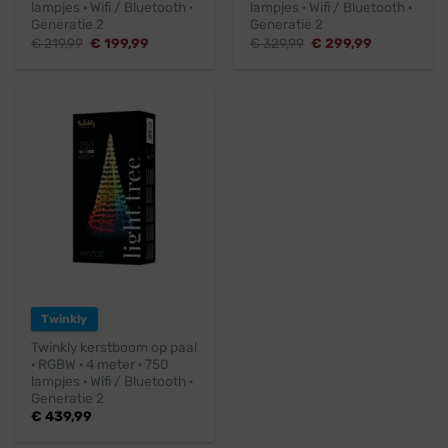
lampjes · Wifi / Bluetooth ·
lampjes · Wifi / Bluetooth ·
Generatie 2
Generatie 2
Oorspronkelijke
Huidige
Oorspronkelijke
Huidige
€
219,99
€
199,99
€
329,99
€
299,99
prijs
prijs
prijs
prijs
was:
is:
was:
is:
€ 219,99.
€ 199,99.
€ 329,99.
€ 299,99.
Twinkly
Twinkly kerstboom op paal
· RGBW · 4 meter · 750
lampjes · Wifi / Bluetooth ·
Generatie 2
€
439,99