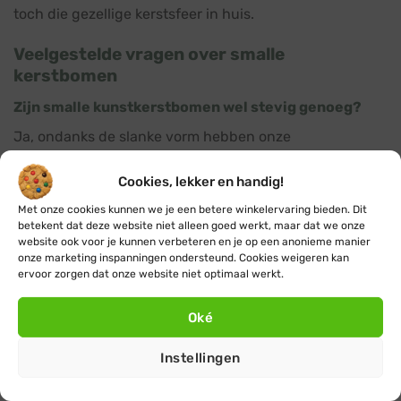
toch die gezellige kerstsfeer in huis.
Veelgestelde vragen over smalle
kerstbomen
Zijn smalle kunstkerstbomen wel stevig genoeg?
Ja, ondanks de slanke vorm hebben onze
kunstkerstbomen een stabiele voet. De smalle houten
kerstbomen staan zeer stevig en de smalle LED bomen
Cookies, lekker en handig!
hebben een stabiele vierkanten voet.
Met onze cookies kunnen we je een betere winkelervaring bieden. Dit
betekent dat deze website niet alleen goed werkt, maar dat we onze
website ook voor je kunnen verbeteren en je op een anonieme manier
Hoeveel versiering heb ik nodig voor een smalle
onze marketing inspanningen ondersteund. Cookies weigeren kan
boom?
ervoor zorgen dat onze website niet optimaal werkt.
De hoeveelheid versiering die je nodig hebt is
Oké
afhankelijk van hoe rijk je de boom wilt versieren, een
smalle kerstboom is sneller rijk versierd dan een grote
Instellingen
kerstboom. Je zult dus minder versiering nodig hebben
dan normaal.