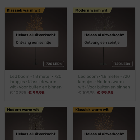
Klassiek warm wit
Modern warm wit
Helaas al uitverkocht
Helaas al uitverkocht
Ontvang een seintje
Ontvang een seintje
720 LEDs
720 LEDs
Led boom · 1,8 meter · 720
Led boom · 1,8 meter · 720
lampjes · Klassiek warm
lampjes · Modern warm
wit · Voor buiten en binnen
wit · Voor buiten en binnen
Oorspronkelijke
Huidige
Oorspronkelijke
Huidige
€
109,95
€
99,95
€
109,95
€
99,95
prijs
prijs
prijs
prijs
was:
is:
was:
is:
€ 109,95.
€ 99,95.
€ 109,95.
€ 99,95.
Modern warm wit
Klassiek warm wit
Helaas al uitverkocht
Helaas al uitverkocht