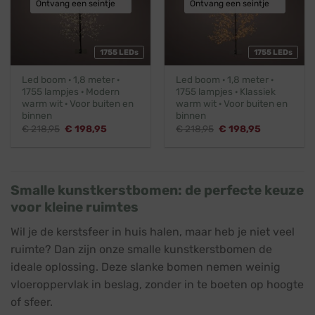
Ontvang een seintje
Ontvang een seintje
1755 LEDs
1755 LEDs
Led boom · 1,8 meter ·
Led boom · 1,8 meter ·
1755 lampjes · Modern
1755 lampjes · Klassiek
warm wit · Voor buiten en
warm wit · Voor buiten en
binnen
binnen
Oorspronkelijke
Huidige
Oorspronkelijke
Huidige
€
218,95
€
198,95
€
218,95
€
198,95
prijs
prijs
prijs
prijs
was:
is:
was:
is:
€ 218,95.
€ 198,95.
€ 218,95.
€ 198,95.
Smalle kunstkerstbomen: de perfecte keuze
voor kleine ruimtes
Wil je de kerstsfeer in huis halen, maar heb je niet veel
ruimte? Dan zijn onze smalle kunstkerstbomen de
ideale oplossing. Deze slanke bomen nemen weinig
vloeroppervlak in beslag, zonder in te boeten op hoogte
of sfeer.