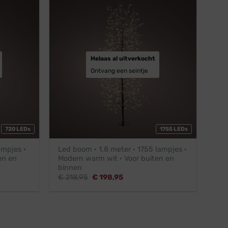
Helaas al uitverkocht
Ontvang een seintje
720 LEDs
1755 LEDs
ampjes ·
Led boom · 1,8 meter · 1755 lampjes ·
en en
Modern warm wit · Voor buiten en
binnen
Oorspronkelijke
Huidige
€
218,95
€
198,95
prijs
prijs
was:
is:
€ 218,95.
€ 198,95.