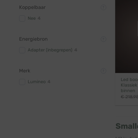
Koppelbaar
Nee
4
Energiebron
Adapter (inbegrepen)
4
Merk
Led boom
Lumineo
4
Klassiek
binnen
€
218,9
Small