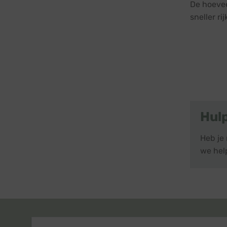
De hoeveel
sneller r
Hul
Heb je
we help