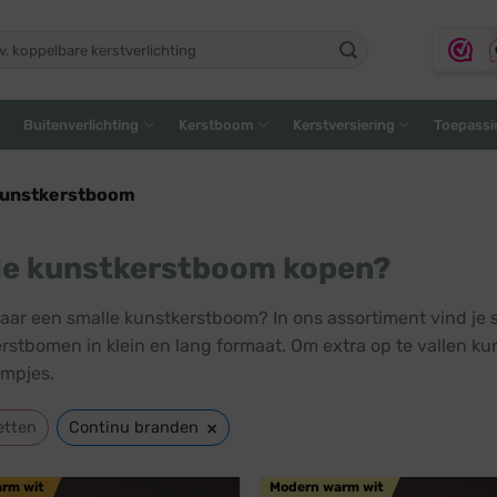
ken
:
Buitenverlichting
Kerstboom
Kerstversiering
Toepassi
kunstkerstboom
le kunstkerstboom kopen?
aar een smalle kunstkerstboom? In ons assortiment vind je 
rstbomen in klein en lang formaat. Om extra op te vallen ku
mpjes.
×
etten
Continu branden
arm wit
Modern warm wit