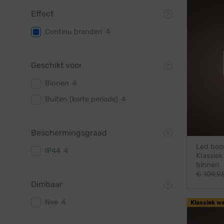
Effect
Continu branden
4
Geschikt voor
Binnen
4
Buiten (korte periode)
4
Beschermingsgraad
Led boom
IP44
4
Klassiek
binnen
€
109,9
Dimbaar
Nee
4
Klassiek w