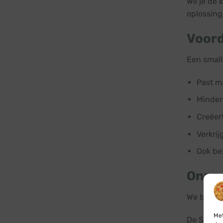
Wil je de
oplossing
Voord
Een small
Past m
Minder
Creëer
Verkrij
Ook be
Onze 
We bieden
Met
De Spira 