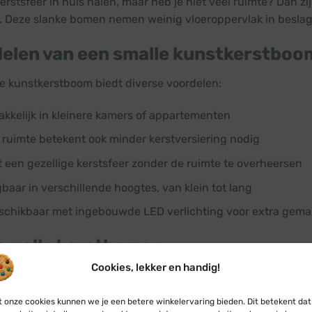
 kerstsfeer in huis halen, maar heb je niet veel ruimte? Dan 
. Deze slanke bomen nemen weinig vloeroppervlak in beslag, 
elen van een smalle kunstkerstboo
e kunstkerstboom biedt diverse voordelen:
akkelijk in kleinere kamers of appartementen
 ruimte betekent ook minder kerstversiering nodig
t een gezellige kerstsfeer zonder de ruimte te overheersen
gbaar in verschillende hoogtes, van klein tot lang
schikbaar met ingebouwde LED verlichting voor extra gema
smalle kerstbomen
Cookies, lekker en handig!
 twee soorten slanke kerstbomen aan: de houten Spira ker
 onze cookies kunnen we je een betere winkelervaring bieden. Dit betekent dat
kunstkerstbomen zijn moderne bomen gemaakt van duurzaam 