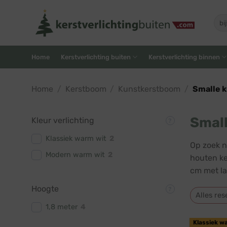
Skip
to
Zoe
naar
content
Home
Kerstverlichting buiten
Kerstverlichting binnen
Home
/
Kerstboom
/
Kunstkerstboom
/
Smalle 
Smal
Kleur verlichting
Klassiek warm wit
2
Op zoek n
Modern warm wit
2
houten ke
cm met la
Hoogte
Alles res
1,8 meter
4
Klassiek w