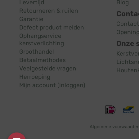
Levertijd
Blog
Retourneren & ruilen
Conta
Garantie
Contac
Defect product melden
Opening
Ophangservice
Onze 
kerstverlichting
Groothandel
Kerstve
Betaalmethodes
Lichtsn
Veelgestelde vragen
Houten
Herroeping
Mijn account (inloggen)
Algemene voorwaarde