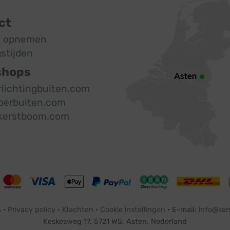
ct
t opnemen
stijden
shops
rlichtingbuiten.com
oerbuiten.com
kerstboom.com
n
·
Privacy policy
·
Klachten
·
Cookie instellingen
· E-mail:
info@ker
Keskesweg 17, 5721 WS, Asten, Nederland