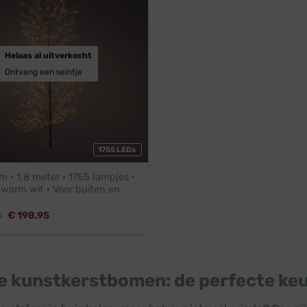
Helaas al uitverkocht
Ontvang een seintje
1755 LEDs
 · 1,8 meter · 1755 lampjes ·
 warm wit · Voor buiten en
Oorspronkelijke
Huidige
5
€
198,95
prijs
prijs
was:
is:
€ 218,95.
€ 198,95.
e kunstkerstbomen: de perfecte keu