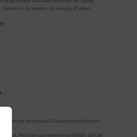
zijn onze smalle kunstkerstbomen de ideale
zonder in te boeten op hoogte of sfeer.
m
k
stbomen en de smalle LED kunstkerstbomen.
hout. Met een spiraalvormig design zijn ze