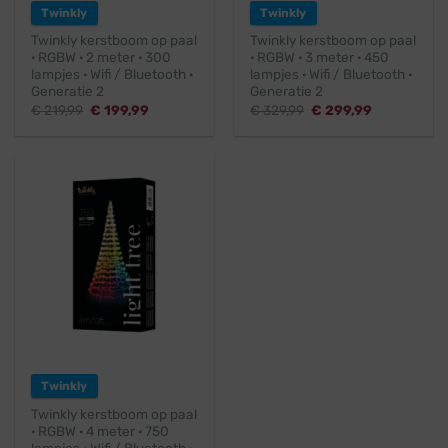
Twinkly
Twinkly
Twinkly kerstboom op paal
Twinkly kerstboom op paal
· RGBW · 2 meter · 300
· RGBW · 3 meter · 450
lampjes · Wifi / Bluetooth ·
lampjes · Wifi / Bluetooth ·
Generatie 2
Generatie 2
Oorspronkelijke
Huidige
Oorspronkelijke
Huidige
€
219,99
€
199,99
€
329,99
€
299,99
prijs
prijs
prijs
prijs
was:
is:
was:
is:
€ 219,99.
€ 199,99.
€ 329,99.
€ 299,99.
Twinkly
Twinkly kerstboom op paal
· RGBW · 4 meter · 750
lampjes · Wifi / Bluetooth ·