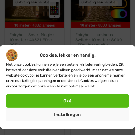
Ontvang een seintje
Ontvang een seintje
Fairybell · Smart Magic ·
Fairybell · Luminous
10 meter · 4032 LEDs ·
Switch · 10 meter · 8000
RGBW
LEDs · Warm wit /
Multicolor
Oorspronkelijke
Huidige
€
1.979,95
€
1.799,95
prijs
prijs
Cookies, lekker en handig!
Oorspronkelijke
Huidige
€
1.979,95
€
1.285,48
was:
is:
prijs
prijs
€ 1.979,95.
€ 1.799,95.
was:
is:
Met onze cookies kunnen we je een betere winkelervaring bieden. Dit
€ 1.979,95.
€ 1.285,
betekent dat deze website niet alleen goed werkt, maar dat we onze
website ook voor je kunnen verbeteren en je op een anonieme manier
onze marketing inspanningen ondersteund. Cookies weigeren kan
ervoor zorgen dat onze website niet optimaal werkt.
Helaas al uitverkocht
Helaas al uitverkocht
Oké
Ontvang een seintje
Ontvang een seintje
Instellingen