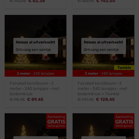
Oorspronkelijke
Huidige
Oorspronkelijke
Huidige
€
142,95
€
62,36
€
153,95
€
143,50
prijs
prijs
prijs
prijs
was:
is:
was:
is:
€ 142,95.
€ 62,36.
€ 153,95.
€ 143,50.
Helaas al uitverkocht
Helaas al uitverkocht
Ontvang een seintje
Ontvang een seintje
Fairybell kerstboom · 2
Fairybell kerstboom · 2
meter · 240 lampjes · met
meter · 240 lampjes · met
bodemkruis
bodemkruis » Twinkle
Oorspronkelijke
Huidige
Oorspronkelijke
Huidige
€
98,45
€
89,45
€
141,45
€
128,45
prijs
prijs
prijs
prijs
was:
is:
was:
is:
€ 98,45.
€ 89,45.
€ 141,45.
€ 128,45.