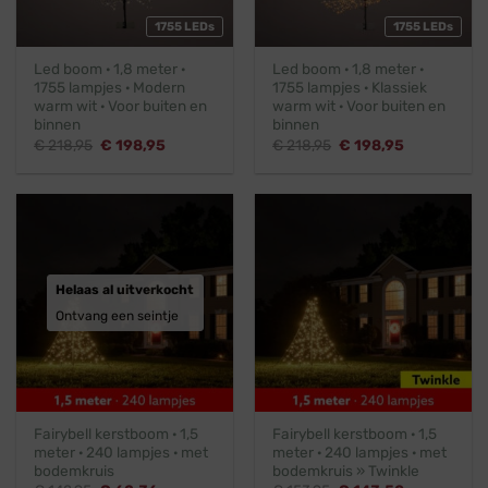
1755 LEDs
1755 LEDs
Led boom · 1,8 meter ·
Led boom · 1,8 meter ·
1755 lampjes · Modern
1755 lampjes · Klassiek
warm wit · Voor buiten en
warm wit · Voor buiten en
binnen
binnen
Oorspronkelijke
Huidige
Oorspronkelijke
Huidige
€
218,95
€
198,95
€
218,95
€
198,95
prijs
prijs
prijs
prijs
was:
is:
was:
is:
€ 218,95.
€ 198,95.
€ 218,95.
€ 198,95.
Helaas al uitverkocht
Ontvang een seintje
Fairybell kerstboom · 1,5
Fairybell kerstboom · 1,5
meter · 240 lampjes · met
meter · 240 lampjes · met
bodemkruis
bodemkruis » Twinkle