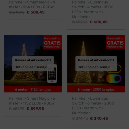
Fairybell · Smart Magic · 4
Fairybell · Luminous
meter · 864 LEDs · RGBW
Switch · 4 meter · 1500
LEDs · Warm wit /
Oorspronkelijke
Huidige
€
549,95
€
500,45
prijs
prijs
Multicolor
was:
is:
Oorspronkelijke
Huidige
€
659,95
€
600,45
€ 549,95.
€ 500,45.
prijs
prijs
was:
is:
€ 659,95.
€ 600,45.
Helaas al uitverkocht
Helaas al uitverkocht
Ontvang een seintje
Ontvang een seintje
Fairybell · Smart Magic · 6
Fairybell · Luminous
meter · 1152 LEDs · RGBW
Switch · 6 meter · 2000
LEDs · Warm wit /
Oorspronkelijke
Huidige
€
659,95
€
599,95
prijs
prijs
Multicolor
was:
is:
Oorspronkelijke
Huidige
€
374,45
€
340,45
€ 659,95.
€ 599,95.
prijs
prijs
was:
is: