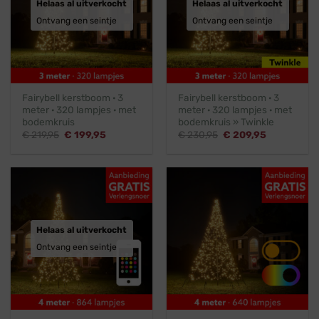
Helaas al uitverkocht
Helaas al uitverkocht
Ontvang een seintje
Ontvang een seintje
Fairybell kerstboom · 3
Fairybell kerstboom · 3
meter · 320 lampjes · met
meter · 320 lampjes · met
bodemkruis
bodemkruis » Twinkle
Oorspronkelijke
Huidige
Oorspronkelijke
Huidige
€
219,95
€
199,95
€
230,95
€
209,95
prijs
prijs
prijs
prijs
was:
is:
was:
is:
€ 219,95.
€ 199,95.
€ 230,95.
€ 209,95.
Helaas al uitverkocht
Ontvang een seintje