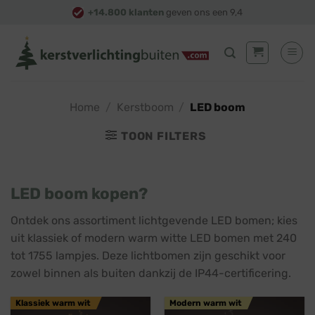
Skip
+14.800 klanten
geven ons een 9,4
to
content
Home
/
Kerstboom
/
LED boom
TOON FILTERS
LED boom kopen?
Ontdek ons assortiment lichtgevende LED bomen; kies
uit klassiek of modern warm witte LED bomen met 240
tot 1755 lampjes. Deze lichtbomen zijn geschikt voor
zowel binnen als buiten dankzij de IP44-certificering.
Klassiek warm wit
Modern warm wit