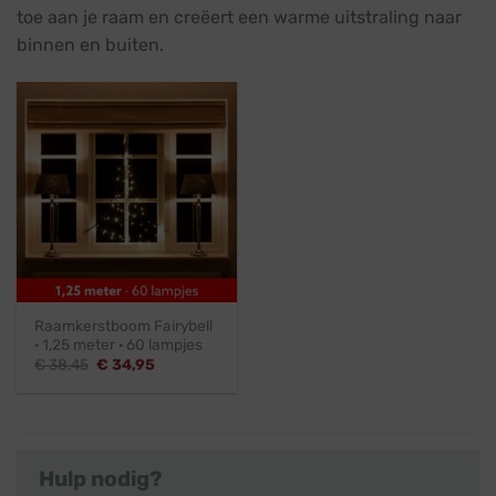
toe aan je raam en creëert een warme uitstraling naar
binnen en buiten.
Raamkerstboom Fairybell
· 1,25 meter · 60 lampjes
Oorspronkelijke
Huidige
€
38,45
€
34,95
prijs
prijs
was:
is:
€ 38,45.
€ 34,95.
Hulp nodig?