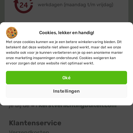
werkdagen (maandag t/m vrijdag)
Cookies, lekker en handig!
Met onze cookies kunnen we je een betere winkelervaring bieden. Dit
Klanten geven ons een 9,4
op basis van
betekent dat deze website niet alleen goed werkt, maar dat we onze
+14.800
beoordelingen
website ook voor je kunnen verbeteren en je op een anonieme manier
onze marketing inspanningen ondersteund. Cookies weigeren kan
ervoor zorgen dat onze website niet optimaal werkt.
Oké
Instellingen
Kerstverlichting
en
feestverlichting
koop
je bij de #1
KerstverlichtingBuiten.com
Klantenservice
Verzendkosten