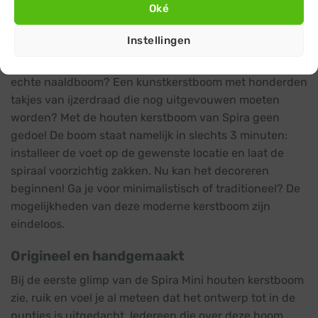
Oké
Jouw kerstboom in slechts 3 minuten
opgezet
Instellingen
Loslatende dennennaalden en ongelijke takken van een
echte naaldboom? Een kunstkerstboom met honderden
takjes van ijzerdraad die nog uitgevouwen moeten
worden? Met de houten kerstboom van Spira geen
gedoe! De boom staat namelijk in slechts 3 minuten:
installeer de voet op de gewenste locatie en laat de
spiraal voorzichtig zakken. Nu kan het decoreren
beginnen! Ga je voor minimalistisch of traditioneel? De
mogelijkheden van deze moderne kerstboom zijn
eindeloos.
Origineel en handgemaakt
Bij de eerste glimp van de Spira Mini houten kerstboom
zie, ruik en voel je al meteen dat het ontwerp tot in de
puntjes is uitgedacht. Iedereen die over deze boom