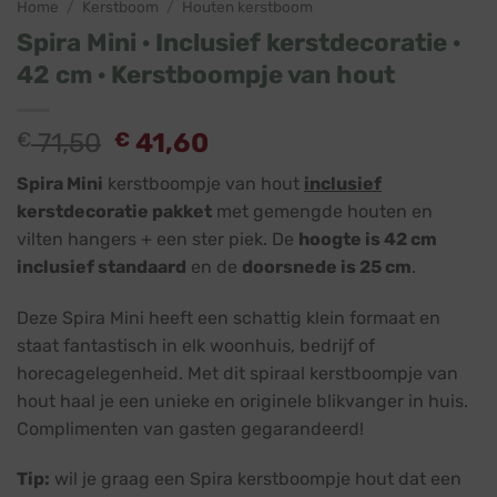
Home
/
Kerstboom
/
Houten kerstboom
Spira Mini · Inclusief kerstdecoratie ·
42 cm · Kerstboompje van hout
Oorspronkelijke
Huidige
€
71,50
€
41,60
prijs
prijs
Spira Mini
kerstboompje van hout
inclusief
was:
is:
kerstdecoratie pakket
met gemengde houten en
€ 71,50.
€ 41,60.
vilten hangers + een ster piek. De
hoogte is 42 cm
inclusief standaard
en de
doorsnede is 25 cm
.
Deze Spira Mini heeft een schattig klein formaat en
staat fantastisch in elk woonhuis, bedrijf of
horecagelegenheid. Met dit spiraal kerstboompje van
hout haal je een unieke en originele blikvanger in huis.
Complimenten van gasten gegarandeerd!
Tip:
wil je graag een Spira kerstboompje hout dat een