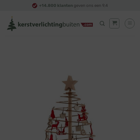
Skip
+14.800 klanten
geven ons een 9,4
to
content