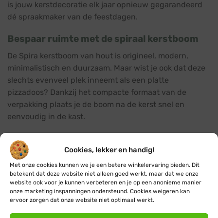
is jouw kerstdecoratie elk jaar opnieuw gegarandeerd
dé spraakmaker van de feestdagen.
Bespaar ruimte met de spiraal kerstboom
De Spira kerstboom van hout is origineel, modern,
minimalistisch en duurzaam. Maar wist je ook dat deze
slechts evenveel plek inneemt als een platte
pizzadoos? Dankzij het compacte formaat van de
verpakking plaats je de boom na de kerst snel en
eenvoudig in de kast.
De kerstbomen van Spira worden namelijk allemaal in
Cookies, lekker en handig!
een compacte platte doos geleverd. Zo ben jij niet
langer onnodig veel ruimte kwijt aan het opbergen van
Met onze cookies kunnen we je een betere winkelervaring bieden. Dit
betekent dat deze website niet alleen goed werkt, maar dat we onze
kerstversiering en kunnen wij de kerstbomen
website ook voor je kunnen verbeteren en je op een anonieme manier
eenvoudig laten leveren. Overtollig karton en plastic
onze marketing inspanningen ondersteund. Cookies weigeren kan
zijn verleden tijd. Je bespaart niet alleen ruimte, maar
ervoor zorgen dat onze website niet optimaal werkt.
draagt ook nog eens bij aan een beter milieu!