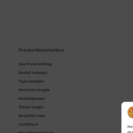
Productkenmerken
Soort verlichting
Aantal lampjes
Type lampjes
Verlichte lengte
Aanloopsnoer
Totale lengte
Geschikt voor
Lichtkleur
Met
dez
Kleurtemperatuur