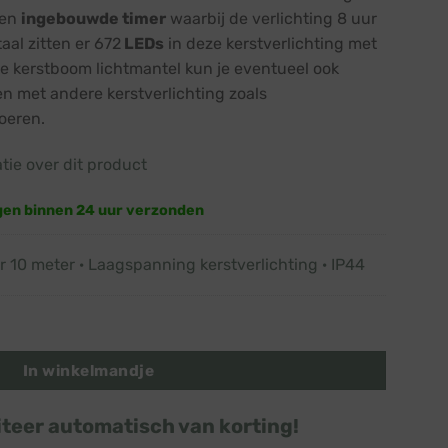
een
ingebouwde timer
waarbij de verlichting 8 uur
taal zitten er 672
LEDs
in deze kerstverlichting met
eze kerstboom lichtmantel kun je eventueel ook
n met andere kerstverlichting zoals
noeren.
atie over dit product
gen binnen 24 uur verzonden
 10 meter · Laagspanning kerstverlichting · IP44
ing · Modern warm wit · 672 lampjes · 2,1 m aantal
In winkelmandje
iteer automatisch van korting!