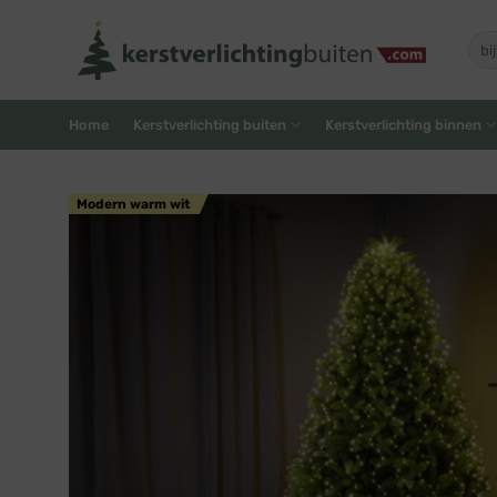
Skip
to
Zoe
naar
content
Home
Kerstverlichting buiten
Kerstverlichting binnen
Modern warm wit