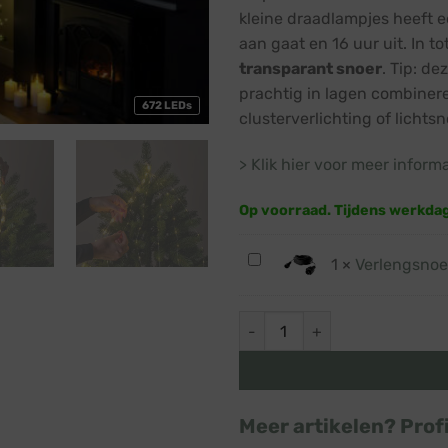
kleine draadlampjes heeft 
aan gaat en 16 uur uit. In to
transparant snoer
. Tip: d
prachtig in lagen combinere
672 LEDs
clusterverlichting of lichts
> Klik hier voor meer inform
Op voorraad. Tijdens werkda
Verlengsnoer
1
×
Verlengsnoer
10
meter
Lichtmantel kerstboomverlicht
·
Laagspanning
kerstverlichting
·
IP44
Meer artikelen? Prof