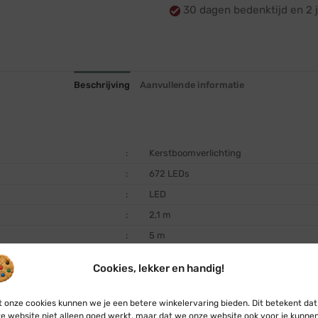
30 dagen bedenktijd en 2 j
Beschrijving
Aanvullende informatie
:
Kerstboomverlichting
:
672 LEDs
:
LED
:
2,1 m
:
5 m
:
7,1 m
Cookies, lekker en handig!
:
binnen en buiten
:
Modern warm wit
 onze cookies kunnen we je een betere winkelervaring bieden. Dit betekent dat
e website niet alleen goed werkt, maar dat we onze website ook voor je kunne
:
2650 K