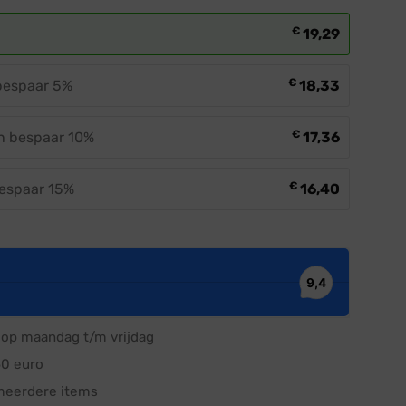
€
19,29
€
 bespaar 5%
18,33
€
en bespaar 10%
17,36
€
bespaar 15%
16,40
op maandag t/m vrijdag
50 euro
meerdere items