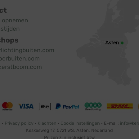
ct
t opnemen
stijden
shops
rlichtingbuiten.com
oerbuiten.com
kerstboom.com
n
·
Privacy policy
·
Klachten
·
Cookie instellingen
· E-mail:
info@ker
Keskesweg 17, 5721 WS, Asten, Nederland
Prijzen zijn inclusief btw