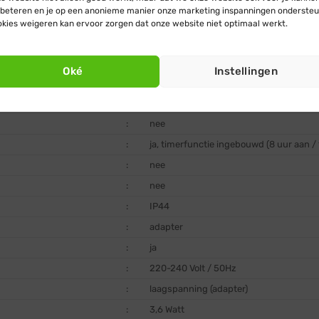
beteren en je op een anonieme manier onze marketing inspanningen ondersteu
:
Ø 3 mm
kies weigeren kan ervoor zorgen dat onze website niet optimaal werkt.
:
nee
:
+ 20.000 uur
Oké
Instellingen
:
transparant
:
PVC
:
nee
:
ja, timerfunctie ingebouwd (8 uur aan / 
:
nee
:
nee
:
IP44
:
adapter
:
ja
:
220-240 Volt / 50Hz
:
laagspanning (adapter)
:
3,6 Watt