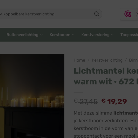
ken
:
Buitenverlichting
Kerstboom
Kerstversiering
Toepassi
Home
/
Kerstverlichting
/
Bin
Lichtmantel ke
warm wit · 672 
€
27,45
€
19,29
Met deze slimme
lichtmant
je kerstboom verlichten. H
kerstboom in de vorm van 
stopcontact voor een mooi 