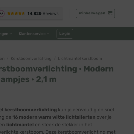
Winkelwagen
Login
ngen
Klantenservice
nen
/
Kerstboomverlichting
/
Lichtmantel kerstboom
rstboomverlichting · Modern
lampjes · 2,1 m
el kerstboomverlichting
kun je eenvoudig en snel
ang de
16 modern warm witte lichtslierten
over je
een
lichtmantel
en steek de stekker in het
verlichte kerstboom. Deze kerstboomverlichting met